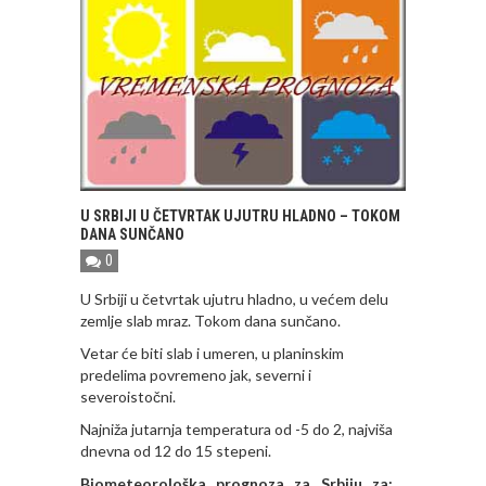
U SRBIJI U ČETVRTAK UJUTRU HLADNO – TOKOM
DANA SUNČANO
0
U Srbiji u četvrtak ujutru hladno, u većem delu
zemlje slab mraz. Tokom dana sunčano.
Vetar će biti slab i umeren, u planinskim
predelima povremeno jak, severni i
severoistočni.
Najniža jutarnja temperatura od -5 do 2, najviša
dnevna od 12 do 15 stepeni.
Biometeorološka prognoza za Srbiju za: