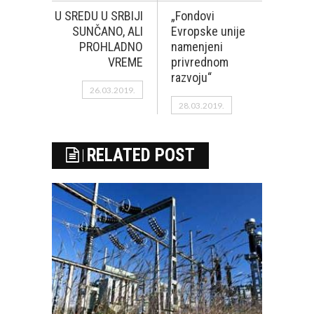
U SREDU U SRBIJI
„Fondovi
SUNČANO, ALI
Evropske unije
PROHLADNO
namenjeni
VREME
privrednom
razvoju“
26.03.2019.
28.03.2019.
RELATED POST