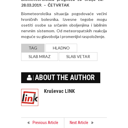
28.03.2019. – ČETVRTAK
Biometeorološka situacija pogodovaće većini
hroničnih bolesnika. Izvesne tegobe mogu
osetiti osobe sa srčanim obolјenjima i labilnim
nervnim sistemom. Od meteoropatskih reakcija
moguće su glavobolјa i promenlјivi raspoloženje.
TAG
HLADNO
SLAB MRAZ
SLAB VETAR
ABOUT THE AUTHOR
Kruševac LINK
Previous Article
Next Article