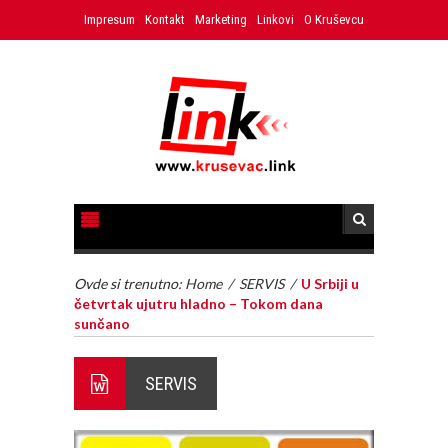
Impresum
Kontakt
Marketing
Linkovi
O Kruševcu
Ovde si trenutno:
Home
/
SERVIS
/
U Srbiji u
četvrtak ujutru hladno – Tokom dana
sunčano
SERVIS