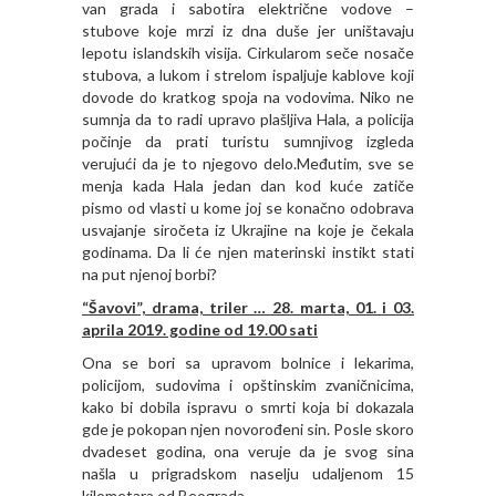
van grada i sabotira električne vodove –
stubove koje mrzi iz dna duše jer uništavaju
lepotu islandskih visija. Cirkularom seče nosače
stubova, a lukom i strelom ispaljuje kablove koji
dovode do kratkog spoja na vodovima. Niko ne
sumnja da to radi upravo plašljiva Hala, a policija
počinje da prati turistu sumnjivog izgleda
verujući da je to njegovo delo.Međutim, sve se
menja kada Hala jedan dan kod kuće zatiče
pismo od vlasti u kome joj se konačno odobrava
usvajanje siročeta iz Ukrajine na koje je čekala
godinama. Da li će njen materinski instikt stati
na put njenoj borbi?
“Šavovi”, drama, triler … 28. marta, 01. i 03.
aprila 2019. godine od 19.00 sati
Ona se bori sa upravom bolnice i lekarima,
policijom, sudovima i opštinskim zvaničnicima,
kako bi dobila ispravu o smrti koja bi dokazala
gde je pokopan njen novorođeni sin. Posle skoro
dvadeset godina, ona veruje da je svog sina
našla u prigradskom naselju udaljenom 15
kilometara od Beograda…