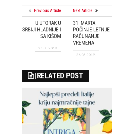
Previous Article
Next Article
U UTORAK U
31. MARTA
SRBIJI HLADNIJE I
POČINJE LETNJE
SA KIŠOM
RAČUNANJE
VREMENA
25.03.2019.
26.03.2019.
RELATED POST