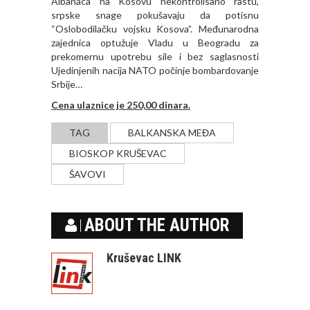
Albanaca na Kosovu nekontrolisano rastu,
srpske snage pokušavaju da potisnu
“Oslobodilačku vojsku Kosova”. Međunarodna
zajednica optužuje Vladu u Beogradu za
prekomernu upotrebu sile i bez saglasnosti
Ujedinjenih nacija NATO počinje bombardovanje
Srbije…
Cena ulaznice je 250,00 dinara.
TAG
BALKANSKA MEĐA
BIOSKOP KRUŠEVAC
ŠAVOVI
ABOUT THE AUTHOR
Kruševac LINK