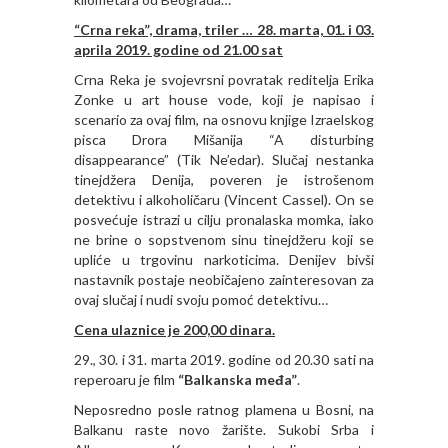
“Crna reka”, drama, triler … 28. marta, 01. i 03.
aprila 2019. godine od 21.00 sat
Crna Reka je svojevrsni povratak reditelja Erika
Zonke u art house vode, koji je napisao i
scenario za ovaj film, na osnovu knjige Izraelskog
pisca Drora Mišanija “A disturbing
disappearance” (Tik Ne’edar). Slučaj nestanka
tinejdžera Denija, poveren je istrošenom
detektivu i alkoholičaru (Vincent Cassel). On se
posvećuje istrazi u cilju pronalaska momka, iako
ne brine o sopstvenom sinu tinejdžeru koji se
upliće u trgovinu narkoticima. Denijev bivši
nastavnik postaje neobičajeno zainteresovan za
ovaj slučaj i nudi svoju pomoć detektivu…
Cena ulaznice je 200,00 dinara.
29., 30. i 31. marta 2019. godine od 20.30 sati na
reperoaru je film
“Balkanska međa”
.
Neposredno posle ratnog plamena u Bosni, na
Balkanu raste novo žarište. Sukobi Srba i