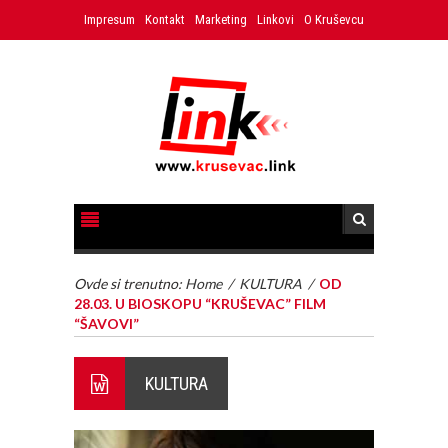
Impresum
Kontakt
Marketing
Linkovi
O Kruševcu
Ovde si trenutno:
Home
/
KULTURA
/
OD
28.03. U BIOSKOPU “KRUŠEVAC” FILM
“ŠAVOVI”
KULTURA