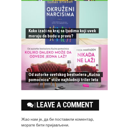
Kako izaći na kraj sa ljudima koji uvek
moraju da budu u pravu?
Od autorke svetskog bestselera „Kućna
pomoćnica“ stiže najhladniji triler leta
LEAVE A COMMENT
Жао нам је, да би поставили коментар,
морате
бити пријављени
.