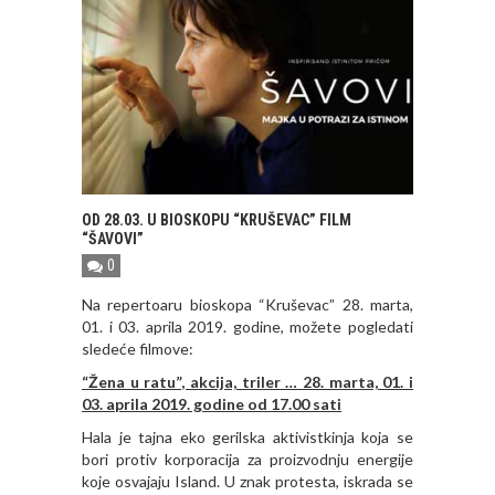
OD 28.03. U BIOSKOPU “KRUŠEVAC” FILM
“ŠAVOVI”
0
Na repertoaru bioskopa “Kruševac” 28. marta,
01. i 03. aprila 2019. godine, možete pogledati
sledeće filmove:
“Žena u ratu”, akcija, triler … 28. marta, 01. i
03. aprila 2019. godine od 17.00 sati
Hala je tajna eko gerilska aktivistkinja koja se
bori protiv korporacija za proizvodnju energije
koje osvajaju Island. U znak protesta, iskrada se