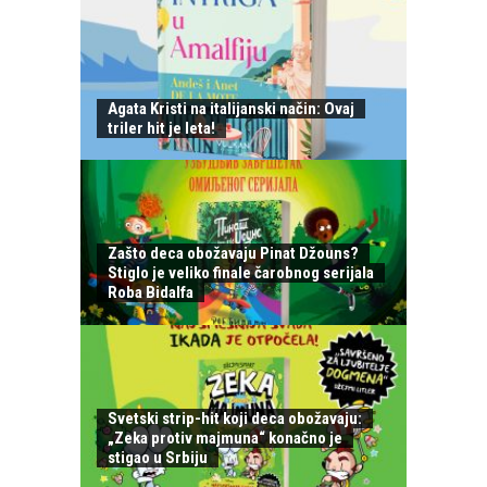
Agata Kristi na italijanski način: Ovaj
triler hit je leta!
Zašto deca obožavaju Pinat Džouns?
Stiglo je veliko finale čarobnog serijala
Roba Bidalfa
Svetski strip-hit koji deca obožavaju:
„Zeka protiv majmuna“ konačno je
stigao u Srbiju