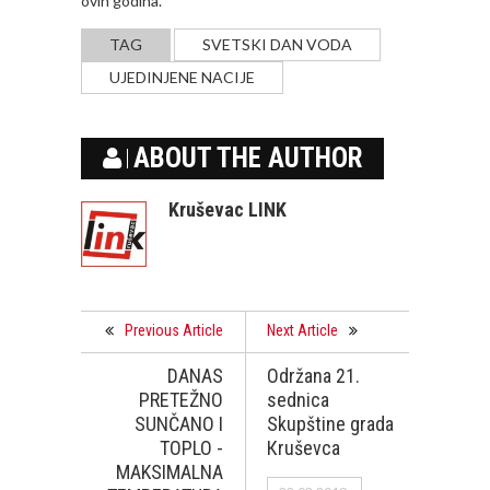
ovih godina.
TAG
SVETSKI DAN VODA
UJEDINJENE NACIJE
ABOUT THE AUTHOR
Kruševac LINK
Previous Article
Next Article
DANAS
Održana 21.
PRETEŽNO
sednica
SUNČANO I
Skupštine grada
TOPLO -
Кruševca
MAKSIMALNA