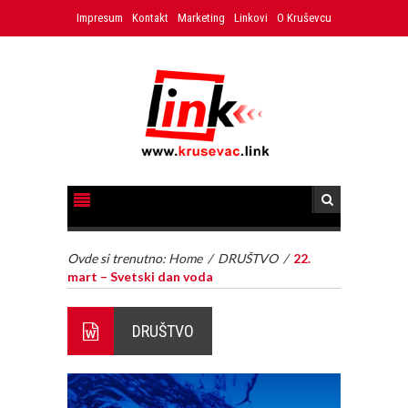
Impresum
Kontakt
Marketing
Linkovi
O Kruševcu
Ovde si trenutno:
Home
/
DRUŠTVO
/
22.
mart – Svetski dan voda
DRUŠTVO