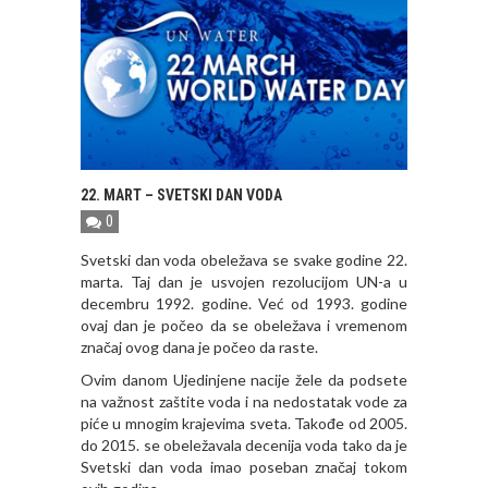
22. MART – SVETSKI DAN VODA
0
Svetski dan voda obeležava se svake godine 22.
marta. Taj dan je usvojen rezolucijom UN-a u
decembru 1992. godine. Već od 1993. godine
ovaj dan je počeo da se obeležava i vremenom
značaj ovog dana je počeo da raste.
Ovim danom Ujedinjene nacije žele da podsete
na važnost zaštite voda i na nedostatak vode za
piće u mnogim krajevima sveta. Takođe od 2005.
do 2015. se obeležavala decenija voda tako da je
Svetski dan voda imao poseban značaj tokom