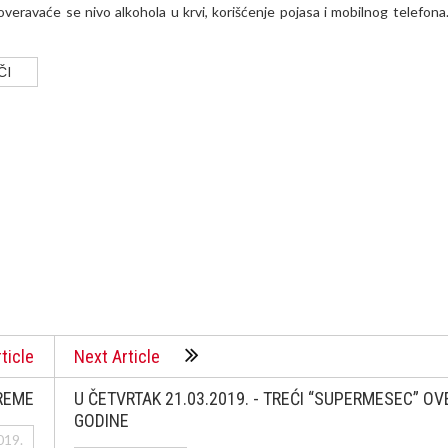
overavaće se nivo alkohola u krvi, korišćenje pojasa i mobilnog telefona
ČI
ticle
Next Article
REME
U ČETVRTAK 21.03.2019. - TREĆI “SUPERMESEC” OV
GODINE
019.