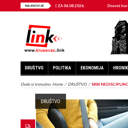
EKTRIČNE ENERGIJE ZA 06.08.2026.
NAJNOVIJE
Dnevni horoskop za 6.
DRUŠTVO
POLITIKA
EKONOMIJA
HRONI
Ovde si trenutno:
Home
/
DRUŠTVO
/
SRBI NEDISCIPLIN
DRUŠTVO