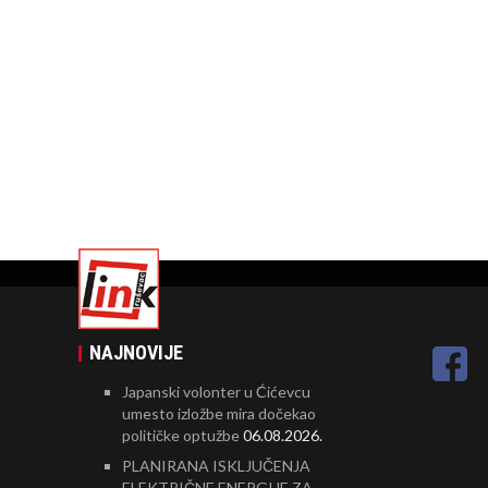
NAJNOVIJE
Japanski volonter u Ćićevcu
umesto izložbe mira dočekao
političke optužbe
06.08.2026.
PLANIRANA ISKLJUČENJA
ELEKTRIČNE ENERGIJE ZA