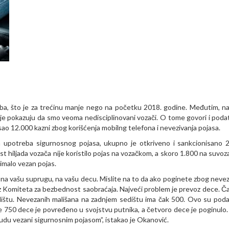
ba, što je za trećinu manje nego na početku 2018. godine. Međutim, naj
elje pokazuju da smo veoma nedisciplinovani vozači. O tome govori i poda
o 12.000 kazni zbog korišćenja mobilng telefona i nevezivanja pojasa.
upotreba sigurnosnog pojasa, ukupno je otkriveno i sankcionisano 
t hiljada vozača nije koristilo pojas na vozačkom, a skoro 1.800 na suvo
imalo vezan pojas.
te na vašu suprugu, na vašu decu. Mislite na to da ako poginete zbog nevez
 iz Komiteta za bezbednost saobraćaja. Najveći problem je prevoz dece. Č
štu. Nevezanih mališana na zadnjem sedištu ima čak 500. Ovo su podac
ne 750 dece je povređeno u svojstvu putnika, a četvoro dece je poginulo.
du vezani sigurnosnim pojasom”, istakao je Okanović.