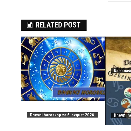
RELATED POST
Na današn
Dnevni horoskop za 6. avgust 2026.
Dnevni h