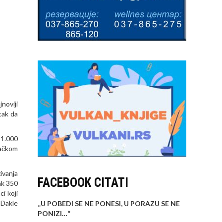
noviji
tak da
21.000
začkom
ivanja
FACEBOOK CITATI
ak 350
i koji
 Dakle
„U POBEDI SE NE PONESI, U PORAZU SE NE
PONIZI…
“