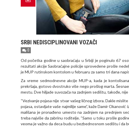
SRBI NEDISCIPLINOVANI VOZAČI
0
Od početka godine u saobraćaju u Srbiji je poginulo 67 oso
rezultati akcije Saobraćajne policije sprovedene prošle ned
je MUP rutinskom kontolom u februaru za samo tri dana napisa
Za vreme sedmodnevne akcije MUP-a, kada je kontolisana 
prekršaja, gotovo dvostruko više nego prošlog marta. Šesnaes
mestu. Dve hiljade suvozača na zadnjem sedištu, takođe, nije 
“Vezivanje pojasa nije stvar vašeg ličnog izbora. Dakle misli
pojasa, ostavljate vaše najmilije same”, kaže Damir Okanović
mališana je pronađeno umesto na zadnjem na prednjem sedi
treba najviše da zabrinu roditelje. “Samo u toku prošle godi
veoma je važno da deca budu u bezbednosnom sedištu i da bu