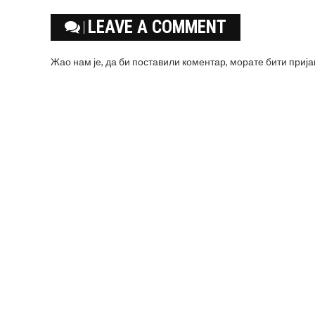
LEAVE A COMMENT
Жао нам је, да би поставили коментар, морате
бити приј