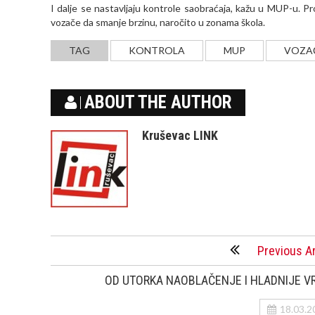
I dalje se nastavljaju kontrole saobraćaja, kažu u MUP-u. Pr
vozače da smanje brzinu, naročito u zonama škola.
TAG
KONTROLA
MUP
VOZA
ABOUT THE AUTHOR
Kruševac LINK
Previous Ar
OD UTORKA NAOBLAČENJE I HLADNIJE V
18.03.2