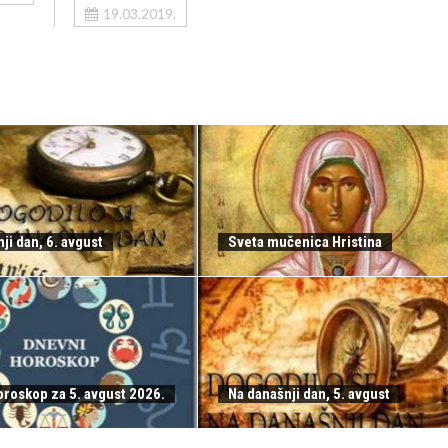
19.03.2019.
ji dan, 6. avgust
Sveta mučenica Hristina
oroskop za 5. avgust 2026.
Na današnji dan, 5. avgust