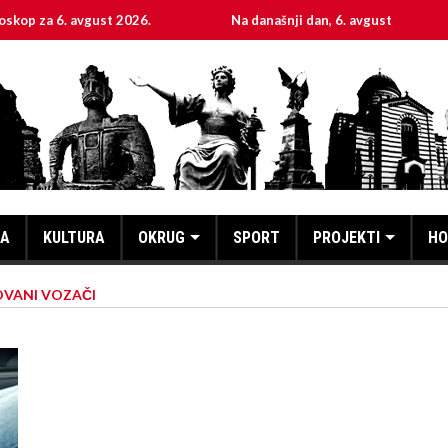
 avgust 2026.
Na današnji dan, 6. avgust
Sveta 
KA
KULTURA
OKRUG
SPORT
PROJEKTI
HO
OVANI VOZAČI