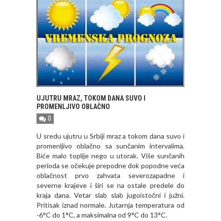
UJUTRU MRAZ, TOKOM DANA SUVO I
PROMENLJIVO OBLAČNO
0
U sredu ujutru u Srbiji mraz a tokom dana suvo i
promenljivo oblačno sa sunčanim intervalima.
Biće malo toplije nego u utorak. Više sunčanih
perioda se očekuje prepodne dok popodne veća
oblačnost prvo zahvata severozapadne i
severne krajeve i širi se na ostale predele do
kraja dana. Vetar slab slab jugoistočni i južni.
Pritisak iznad normale. Jutarnja temperatura od
-6°C do 1°C, a maksimalna od 9°C do 13°C.