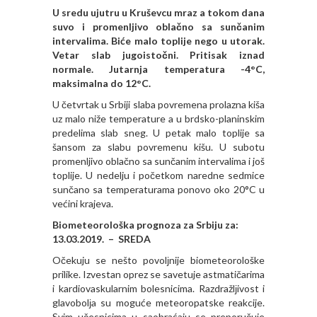
U sredu ujutru u Kruševcu mraz a tokom dana
suvo i promenljivo oblačno sa sunčanim
intervalima. Bi
će malo toplije nego u utorak.
Vetar slab jugoistočni. Pritisak iznad
normale. Jutarnja temperatura -4°C,
maksimalna do 12°C.
U četvrtak u Srbiji slaba povremena prolazna kiša
uz malo niže temperature a u brdsko-planinskim
predelima slab sneg. U petak malo toplije sa
šansom za slabu povremenu kišu. U subotu
promenljivo oblačno sa sunčanim intervalima i još
toplije. U nedelju i početkom naredne sedmice
sunčano sa temperaturama ponovo oko 20°C u
većini krajeva.
Biometeorološka prognoza za Srbiju za:
13.03.2019. – SREDA
Očekuju se nešto povolјnije biometeorološke
prilike. Izvestan oprez se savetuje astmatičarima
i kardiovaskularnim bolesnicima. Razdražlјivost i
glavobolјa su moguće meteoropatske reakcije.
Svim učesnicima u saobraćaju se preporučuje