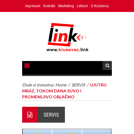
Impresum
Kontakt
Marketing
Linkovi
O Kruševcu
Ovde si trenutno:
Home
/
SERVIS
/
UJUTRU
MRAZ, TOKOM DANA SUVO I
PROMENLJIVO OBLAČNO
SERVIS