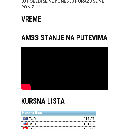
„U POBEDI SE NE PONESI, U PORAZU SE NE
PONIZI…
“
VREME
AMSS STANJE NA PUTEVIMA
KURSNA LISTA