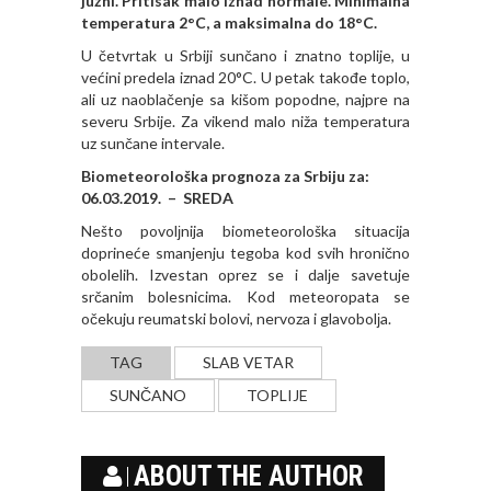
južni. Pritisak malo iznad normale. Minimalna
temperatura 2°C, a maksimalna do 18°C.
U četvrtak u Srbiji sunčano i znatno toplije, u
većini predela iznad 20°C. U petak takođe toplo,
ali uz naoblačenje sa kišom popodne, najpre na
severu Srbije. Za vikend malo niža temperatura
uz sunčane intervale.
Biometeorološka prognoza za Srbiju za:
06.03.2019. – SREDA
Nešto povolјnija biometeorološka situacija
doprineće smanjenju tegoba kod svih hronično
obolelih. Izvestan oprez se i dalјe savetuje
srčanim bolesnicima. Kod meteoropata se
očekuju reumatski bolovi, nervoza i glavobolјa.
TAG
SLAB VETAR
SUNČANO
TOPLIJE
ABOUT THE AUTHOR