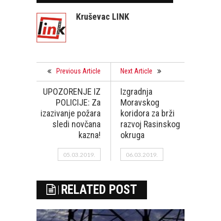
Kruševac LINK
Previous Article
Next Article
UPOZORENJE IZ
Izgradnja
POLICIJE: Za
Moravskog
izazivanje požara
koridora za brži
sledi novčana
razvoj Rasinskog
kazna!
okruga
05.03.2019.
06.03.2019.
RELATED POST