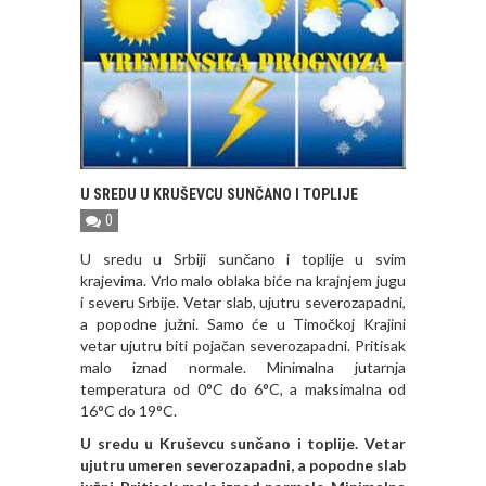
U SREDU U KRUŠEVCU SUNČANO I TOPLIJE
0
U sredu u Srbiji sunčano i toplije u svim
krajevima. Vrlo malo oblaka biće na krajnjem jugu
i severu Srbije. Vetar slab, ujutru severozapadni,
a popodne južni. Samo će u Timočkoj Krajini
vetar ujutru biti pojačan severozapadni. Pritisak
malo iznad normale. Minimalna jutarnja
temperatura od 0°C do 6°C, a maksimalna od
16°C do 19°C.
U sredu u Kruševcu sunčano i toplije. Vetar
ujutru umeren severozapadni, a popodne slab