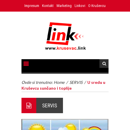
Impresum
Kontakt
Marketing
Linkovi
O Kruševcu
Ovde si trenutno:
Home
/
SERVIS
/
U sredu u
Kruševcu sunčano i toplije
SERVIS