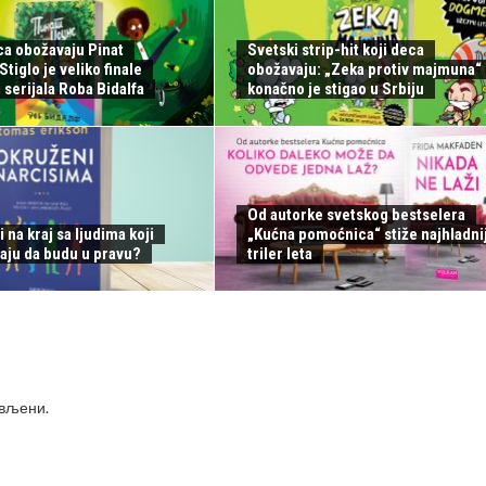
ca obožavaju Pinat
Svetski strip-hit koji deca
tiglo je veliko finale
obožavaju: „Zeka protiv majmuna“
serijala Roba Bidalfa
konačno je stigao u Srbiju
Od autorke svetskog bestselera
i na kraj sa ljudima koji
„Kućna pomoćnica“ stiže najhladnij
aju da budu u pravu?
triler leta
ављени
.