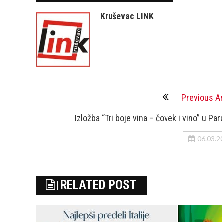
Kruševac LINK
Previous Ar
Izložba “Tri boje vina – čovek i vino” u Pa
06.03.2
RELATED POST