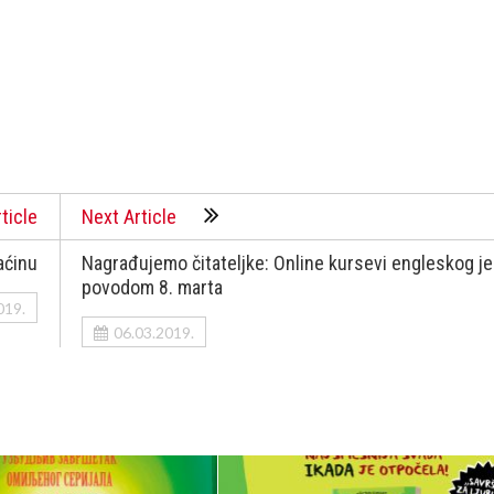
ticle
Next Article
raćinu
Nagrađujemo čitateljke: Online kursevi engleskog je
povodom 8. marta
019.
06.03.2019.