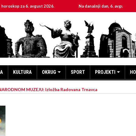
za 6. avgust 2026.
Na današnji dan, 6. avgust
Sv
KA
KULTURA
OKRUG
SPORT
PROJEKTI
HO
ARODNOM MUZEJU: Izložba Radovana Trnavca