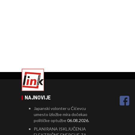
NAJNOVIJE
Japanski volonter u Ćićevcu
umesto izložbe mira dočekao
političke optužbe
06.08.2026.
PLANIRANA ISKLJUČENJA
ELEKTRIČNE ENERGIJE ZA