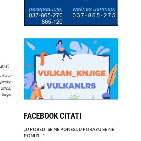
tra”.
gućava
 preko
uticaj
talogu
FACEBOOK CITATI
„U POBEDI SE NE PONESI, U PORAZU SE NE
PONIZI…
“