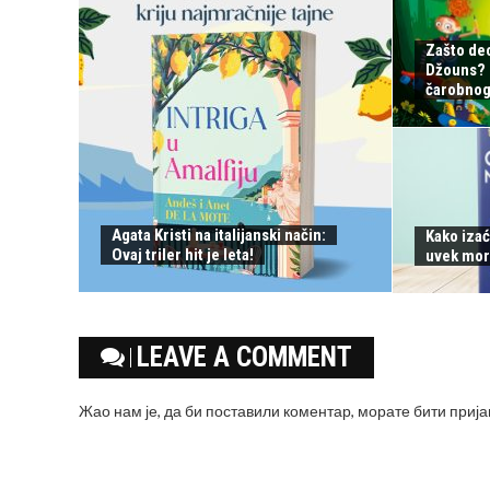
Zašto de
Džouns? S
čarobnog 
Agata Kristi na italijanski način:
Kako izać
Ovaj triler hit je leta!
uvek mor
LEAVE A COMMENT
Жао нам је, да би поставили коментар, морате
бити приј