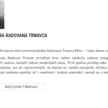
BA RADOVANA TRNAVCA
ja Kruševac biće otvorena izložba Radovana Trnavca Miće – “Juče, danas, su
oju Radovan Trnavac priređuje kroz sažetu selekciju radova, omo
jih radova, nastalih tokom studentskih dana, 70-ih godina prošlog veka,
lizma, sve do najrecentnijih, na kojima se, možda ponajviše, iščitava 
je osobena poetika, ali i umešnost i zrelost umetnika”
, navodi se u ka
RADOVAN TRNAVAC