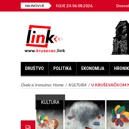
A ELEKTRIČNE ENERGIJE ZA 06.08.2026.
NAJNOVIJE
Dnevni horoskop 
DRUŠTVO
POLITIKA
EKONOMIJA
HRONI
Ovde si trenutno:
Home
/
KULTURA
/
U KRUŠEVAČKOM N
KULTURA