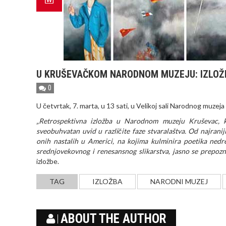
U KRUŠEVAČKOM NARODNOM MUZEJU: IZLOŽ
0
U četvrtak, 7. marta, u 13 sati, u Velikoj sali Narodnog muze
„Retrospektivna izložba u Narodnom muzeju Kruševac, k
sveobuhvatan uvid u različite faze stvaralaštva. Od najrani
onih nastalih u Americi, na kojima kulminira poetika nedrea
srednjovekovnog i renesansnog slikarstva, jasno se prepozna
izložbe.
TAG
IZLOŽBA
NARODNI MUZEJ
ABOUT THE AUTHOR