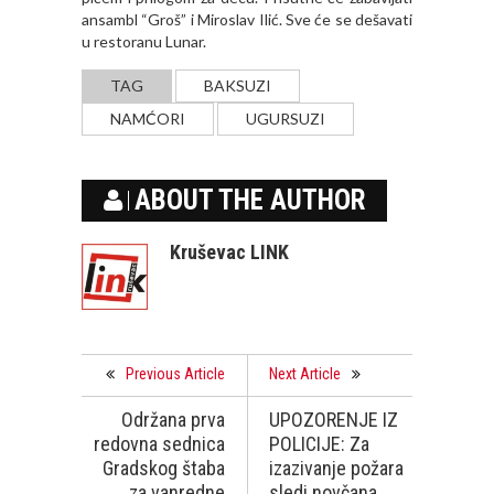
ansambl “Groš” i Miroslav Ilić. Sve će se dešavati
u restoranu Lunar.
TAG
BAKSUZI
NAMĆORI
UGURSUZI
ABOUT THE AUTHOR
Kruševac LINK
Previous Article
Next Article
Održana prva
UPOZORENJE IZ
redovna sednica
POLICIJE: Za
Gradskog štaba
izazivanje požara
za vanredne
sledi novčana