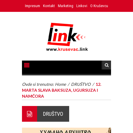
Impresum
Kontakt
Marketing
Linkovi
O Kruševcu
Ovde si trenutno:
Home
/
DRUŠTVO
/
12.
MARTA SLAVA BAKSUZA, UGURSUZA I
NAMĆORA
DRUŠTVO