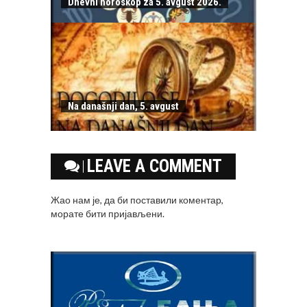
Dnevni horoskop za 5. avgust 2026.
Na današnji dan, 5. avgust
LEAVE A COMMENT
Жао нам је, да би поставили коментар,
морате
бити пријављени
.