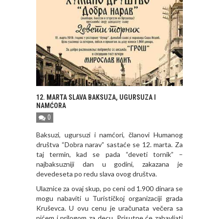
12. MARTA SLAVA BAKSUZA, UGURSUZA I
NAMĆORA
0
Baksuzi, ugursuzi i namćori, članovi Humanog
društva “Dobra narav” sastaće se 12. marta. Za
taj termin, kad se pada “deveti tornik” –
najbaksuzniji dan u godini, zakazana je
devedeseta po redu slava ovog društva.
Ulaznice za ovaj skup, po ceni od 1.900 dinara se
mogu nabaviti u Turističkoj organizaciji grada
Kruševca. U ovu cenu je uračunata večera sa
pićem i prilogom za decu. Prisutne će zabavljati