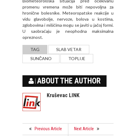
Biometeorološka situacija pred očekivanu
promenu vremena može biti nepovolјna za
hronične bolesnike. Meteoropatske reakcije u
vidu glavobolјe, nervoze, bolova u kostima,
zglobovima i mišićima mogu se javiti u jačoj formi.
U saobraćaju je neophodna maksimalna
opreznost.
TAG
SLAB VETAR
SUNČANO
TOPLIJE
ABOUT THE AUTHOR
Kruševac LINK
Previous Article
Next Article