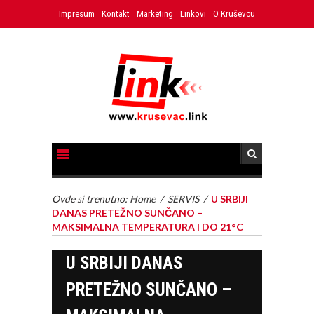
Impresum
Kontakt
Marketing
Linkovi
O Kruševcu
Ovde si trenutno:
Home
/
SERVIS
/
U SRBIJI
DANAS PRETEŽNO SUNČANO –
MAKSIMALNA TEMPERATURA I DO 21°C
U SRBIJI DANAS
PRETEŽNO SUNČANO –