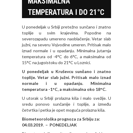
MAKSIMALNA
TEMPERATURA I DO 21°C
U ponedeljak u Srbiji pretežno sunčano i znatno
toplije u svim krajevima. Popodne na
severozapadu umereno naoblačenje. Vetar slab
južni, na severu Vojvodine umeren. Pritisak malo
iznad normale i u opadanju. Minimalna jutarnja
temperatura od -4°C do 6°C, a maksimalna od
15°C na jugoistoku do 21°C u Loznici.
U ponedeljak u Kruševcu sunčano i znatno
toplije. Vetar slab južni. Pritisak malo iznad
normale i u opadanju. Minimalna
temperatura -1°C, a maksimalna oko 18°C.
U utorak u Srbiji prolazna kiša i malo svežije. U
sredu ponovo sunčanije i toplije, a između
četvrtka i petka je opet moguća prolazna kiša.
Biometeorološka prognoza za Srbiju za:
04.03.2019. – PONEDELJAK