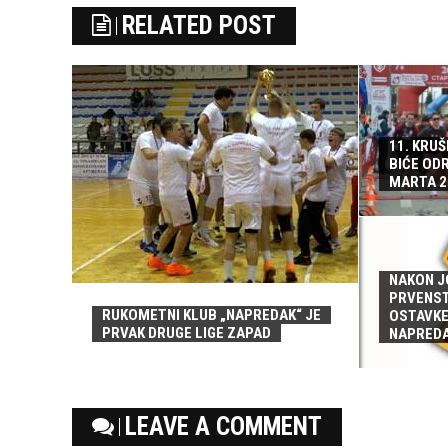
RELATED POST
11. KRU
BIĆE ODR
MARTA 2
NAKON J
PRVENS
RUKOMETNI KLUB „NAPREDAK“ JE
OSTAVKE
PRVAK DRUGE LIGE ZAPAD
NAPRED
LEAVE A COMMENT