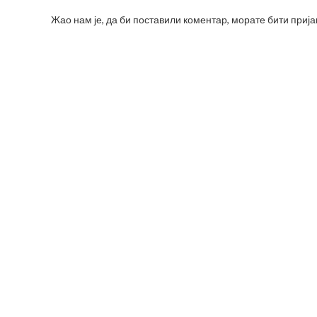
Жао нам је, да би поставили коментар, морате
бити приј