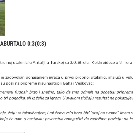
ABURTALO 0:3(0:3)
olnoj utakmici u Antaliji u Turskoj sa 3:0
. S
trelci: Kokhreideze u 8, Tera 
e zadovoljan ponašanjem igrača u prvoj probnoj utakmici, imajući u vidu
su pošli na pripreme nisu nastupili Baha i Veškovac:
savremeni fudbal: brzo i snažno, tako da smo odmah na početku priprema
o tri pogodka, ali iz želje za igrom. U svakom slučaju rezultat ne pokazuje
anje, želju za takmičenjem, i mi ćemo vrlo brzo biti ”svoj na svome”. Imam 
 koja će nam u nastavku prvenstva omogućiti da zadržimo poziciju na ko