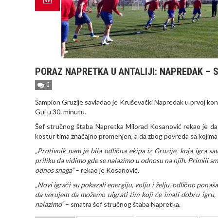
PORAZ NAPRETKA U ANTALIJI: NAPREDAK – S
0
Šampion Gruzije savladao je Kruševački Napredak u prvoj kontr
Gui u 30. minutu.
Šef stručnog štaba Napretka Milorad Kosanović rekao je da j
kostur tima značajno promenjen, a da zbog povreda sa kojima 
„Protivnik nam je bila odlična ekipa iz Gruzije, koja igra 
priliku da vidimo gde se nalazimo u odnosu na njih. Primili sm
odnos snaga“
– rekao je Kosanović.
„Novi igrači su pokazali energiju, volju i želju, odlično ponaš
da verujem da možemo uigrati tim koji će imati dobru igru,
nalazimo“
– smatra šef stručnog štaba Napretka.