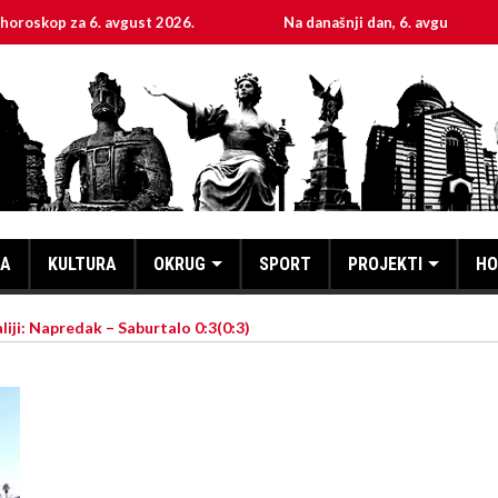
za 6. avgust 2026.
Na današnji dan, 6. avgust
S
KA
KULTURA
OKRUG
SPORT
PROJEKTI
HO
iji: Napredak – Saburtalo 0:3(0:3)