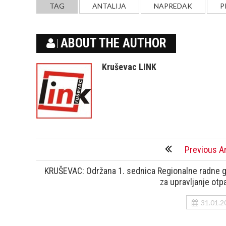
TAG
ANTALIJA
NAPREDAK
P
ABOUT THE AUTHOR
Kruševac LINK
Previous Ar
KRUŠEVAC: Održana 1. sednica Regionalne radne 
za upravljanje ot
31.01.2