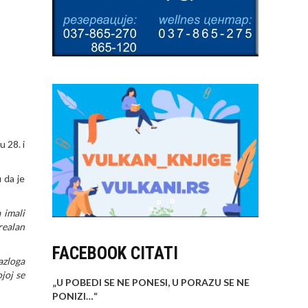
u 28. i
 da je
 imali
 realan
FACEBOOK CITATI
razloga
joj se
„U POBEDI SE NE PONESI, U PORAZU SE NE
PONIZI…
“