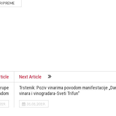
RIPREME
ticle
Next Article
grupe
Trstenik: Poziv vinarima povodom manifestacije „Da
padom
vinara i vinogradara-Sveti Trifun“
019.
31.01.2019.