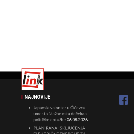
NAJNOVIJE
Japanski volonter u Ćićevcu
umesto izložbe mira dočekao
političke optužbe
06.08.2026.
PLANIRANA ISKLJUČENJA
ELEKTRIČNE ENERGIJE ZA