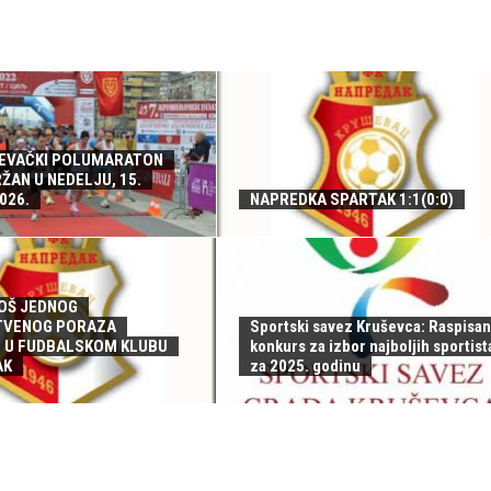
ŠEVAČKI POLUMARATON
ŽAN U NEDELJU, 15.
026.
NAPREDKA SPARTAK 1:1(0:0)
OŠ JEDNOG
TVENOG PORAZA
Sportski savez Kruševca: Raspisan
 U FUDBALSKOM KLUBU
konkurs za izbor najboljih sportist
AK
za 2025. godinu