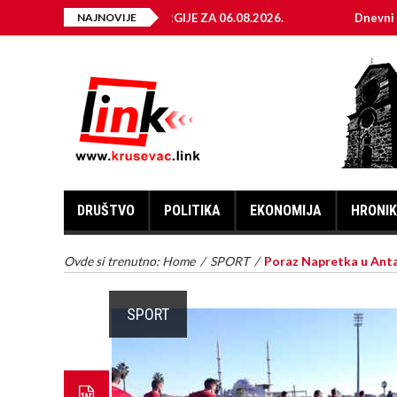
JA ELEKTRIČNE ENERGIJE ZA 06.08.2026.
NAJNOVIJE
Dnevni horoskop 
DRUŠTVO
POLITIKA
EKONOMIJA
HRONI
Ovde si trenutno:
Home
/
SPORT
/
Poraz Napretka u Antal
SPORT