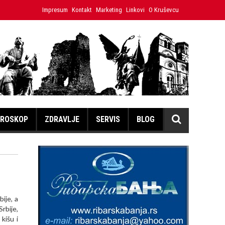
PLANIRANA ISKLJUČENJA ELEKTRIČNE ENERGIJE ZA 06.08.2026.
Impresum
Kontakt
Marketing
Linkovi
O Kruševcu
ROSKOP
ZDRAVLJE
SERVIS
BLOG
ije, a
rbije,
kišu i