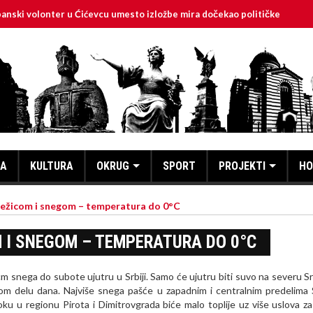
onter u Ćićevcu umesto izložbe mira dočekao političke optužbe
KA
KULTURA
OKRUG
SPORT
PROJEKTI
HO
nežicom i snegom – temperatura do 0°C
 I SNEGOM – TEMPERATURA DO 0°C
 snega do subote ujutru u Srbiji. Samo će ujutru biti suvo na severu Srb
m delu dana. Najviše snega pašće u zapadnim i centralnim predelima S
u u regionu Pirota i Dimitrovgrada biće malo toplije uz više uslova za 