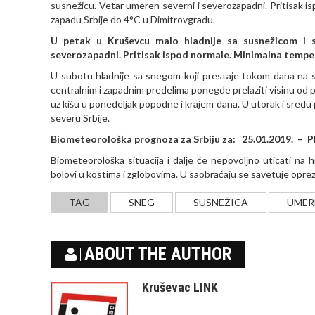
susnežicu. Vetar umeren severni i severozapadni. Pritisak 
zapadu Srbije do 4°C u Dimitrovgradu.
U petak u Kruševcu malo hladnije sa susnežicom i 
severozapadni. Pritisak ispod normale. Minimalna tempe
U subotu hladnije sa snegom koji prestaje tokom dana na sev
centralnim i zapadnim predelima ponegde prelaziti visinu od p
uz kišu u ponedeljak popodne i krajem dana. U utorak i sredu 
severu Srbije.
Biometeorološka prognoza za Srbiju za: 25.01.2019. – 
Biometeorološka situacija i dalјe će nepovolјno uticati na 
bolovi u kostima i zglobovima. U saobraćaju se savetuje oprez
TAG
SNEG
SUSNEŽICA
UMER
ABOUT THE AUTHOR
Kruševac LINK