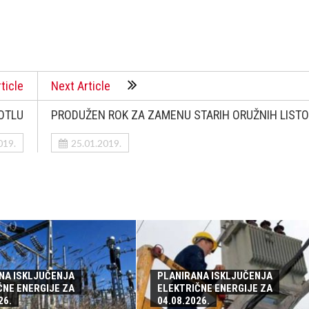
ticle
Next Article
OTLU
PRODUŽEN ROK ZA ZAMENU STARIH ORUŽNIH LIST
019.
25.01.2019.
NA ISKLJUČENJA
PLANIRANA ISKLJUČENJA
ČNE ENERGIJE ZA
ELEKTRIČNE ENERGIJE ZA
26.
04.08.2026.