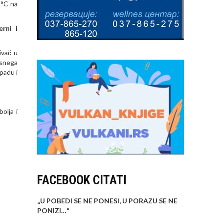
2°C na
rni i
ivač u
 snega
padu i
olјa i
FACEBOOK CITATI
„U POBEDI SE NE PONESI, U PORAZU SE NE
PONIZI…
“