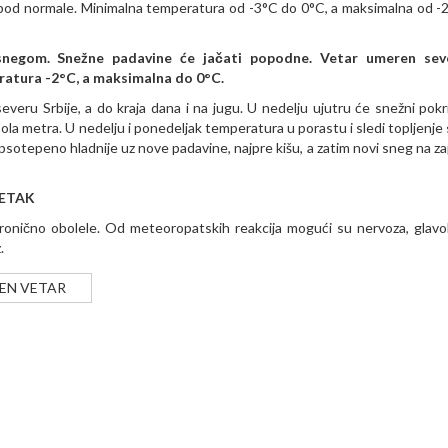
ispod normale. Minimalna temperatura od -3°C do 0°C, a maksimalna od -
snegom. Snežne padavine će jačati popodne. Vetar umeren seve
ratura -2°C, a maksimalna do 0°C
.
eru Srbije, a do kraja dana i na jugu. U nedelju ujutru će snežni pokr
ola metra. U nedelju i ponedeljak temperatura u porastu i sledi topljenje
psotepeno hladnije uz nove padavine, najpre kišu, a zatim novi sneg na za
PETAK
hronično obolele. Od meteoropatskih reakcija mogući su nervoza, glavob
.
EN VETAR