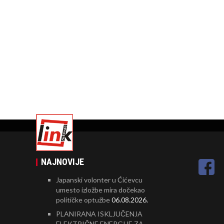
NAJNOVIJE
Japanski volonter u Ćićevcu
umesto izložbe mira dočekao
političke optužbe
06.08.2026.
PLANIRANA ISKLJUČENJA
ELEKTRIČNE ENERGIJE ZA