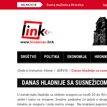
NAJNOVIJE
Sveta mučenica Hristina
Japanski vol
DRUŠTVO
POLITIKA
EKONOMIJA
HRONI
Ovde si trenutno:
Home
/
SERVIS
/
Danas hladnije sa sus
DANAS HLADNIJE SA SUSNEŽICOM
U petak malo hladnije sa obilnim snegom uz novih 20 do 40 cm
zatim i tamo sa snegom. Snežne padavine će jačati u drugo
lokalno je moguće i pola metra snega. Na krajnjem jugoistok