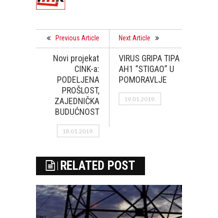
Previous Article
Next Article
Novi projekat
VIRUS GRIPA TIPA
CINK-a:
AH1 “STIGAO” U
PODELJENA
POMORAVLJE
PROŠLOST,
19.01.2019.
ZAJEDNIČKA
BUDUĆNOST
18.01.2019.
RELATED POST