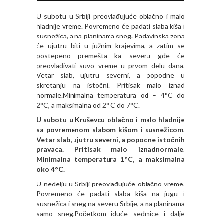
U subotu u Srbiji preovlađujuće oblačno i malo
hladnije vreme. Povremeno će padati slaba kiša i
susnežica, a na planinama sneg. Padavinska zona
će ujutru biti u južnim krajevima, a zatim se
postepeno premešta ka severu gde će
preovlađivati suvo vreme u prvom delu dana.
Vetar slab, ujutru severni, a popodne u
skretanju na istočni. Pritisak malo iznad
normale.Minimalna temperatura od – 4°C do
2°C, a maksimalna od 2° C do 7°C.
U subotu u Kruševcu oblačno i malo hladnije
sa povremenom slabom kišom i susnežicom.
Vetar slab, ujutru severni, a popodne istočnih
pravaca. Pritisak malo iznadnormale.
Minimalna temperatura 1°C, a maksimalna
oko 4°C.
U nedelju u Srbiji preovlađujuće oblačno vreme.
Povremeno će padati slaba kiša na jugu i
susnežica i sneg na severu Srbije, a na planinama
samo sneg.Početkom iduće sedmice i dalje