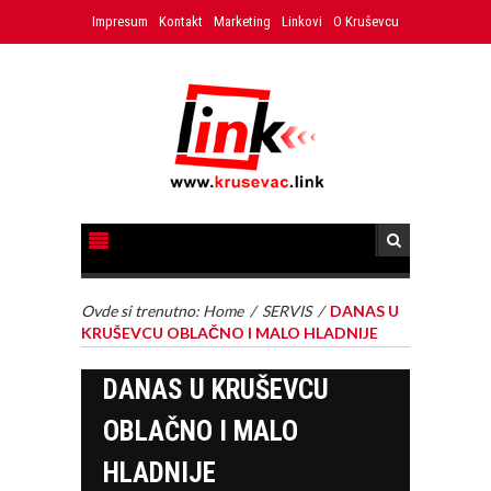
Impresum
Kontakt
Marketing
Linkovi
O Kruševcu
Ovde si trenutno:
Home
/
SERVIS
/
DANAS U
KRUŠEVCU OBLAČNO I MALO HLADNIJE
DANAS U KRUŠEVCU
OBLAČNO I MALO
HLADNIJE