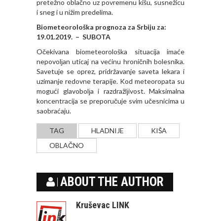
pretežno oblačno uz povremenu kišu, susnežicu
i sneg i u nižim predelima.
Biometeorološka prognoza za Srbiju za:
19.01.2019. – SUBOTA
Očekivana biometeorološka situacija imaće
nepovolјan uticaj na većinu hroničnih bolesnika.
Savetuje se oprez, pridržavanje saveta lekara i
uzimanje redovne terapije. Kod meteoropata su
mogući glavobolјa i razdražlјivost. Maksimalna
koncentracija se preporučuje svim učesnicima u
saobraćaju.
TAG
HLADNIJE
KIŠA
OBLAČNO
ABOUT THE AUTHOR
Kruševac LINK