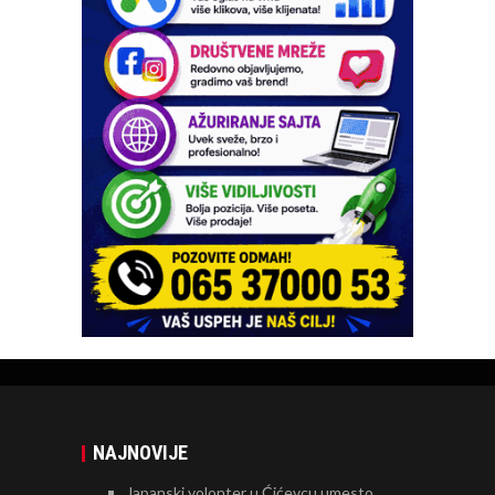
NAJNOVIJE
Japanski volonter u Ćićevcu umesto