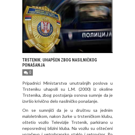
TRSTENIK: UHAPŠEN ZBOG NASILNIČKOG
PONAŠANJA
0
Pripadnici Ministarstva unutrašnjih poslova u
Trsteniku uhapsili su L.M. (2000) iz okoline
Trstenika, zbog postojanja osnova sumnje da je
izvršio krivično delo nasilničko ponašanje.
On se sumnjiči da je u društvu sa jednim
maloletnikom, nakon žurke u trsteničkom klubu,
oštetio vozilo Televizije Trstenik, parkirano u
neposrednoj blizini kluba. Na vozilu su oštećeni
vozačevo i vetrobransko staklo i retrovizor. Po