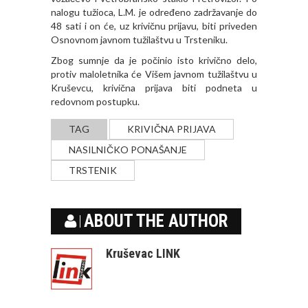
nalogu tužioca, L.M. je određeno zadržavanje do
48 sati i on će, uz krivičnu prijavu, biti priveden
Osnovnom javnom tužilaštvu u Trsteniku.
Zbog sumnje da je počinio isto krivično delo,
protiv maloletnika će Višem javnom tužilaštvu u
Kruševcu, krivična prijava biti podneta u
redovnom postupku.
TAG
KRIVIČNA PRIJAVA
NASILNIČKO PONAŠANJE
TRSTENIK
ABOUT THE AUTHOR
Kruševac LINK