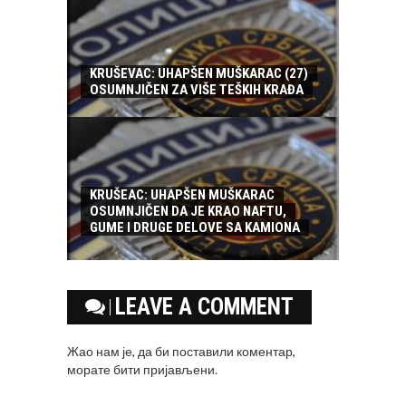
KRUŠEVAC: UHAPŠEN MUŠKARAC (27)
OSUMNJIČEN ZA VIŠE TEŠKIH KRAĐA
KRUŠEAC: UHAPŠEN MUŠKARAC
OSUMNJIČEN DA JE KRAO NAFTU,
GUME I DRUGE DELOVE SA KAMIONA
LEAVE A COMMENT
Жао нам је, да би поставили коментар,
морате
бити пријављени
.