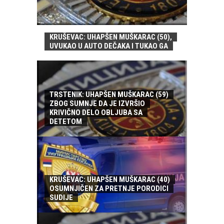
KRUŠEVAC: UHAPŠEN MUŠKARAC (50),
UVUKAO U AUTO DEČAKA I TUKAO GA
TRSTENIK: UHAPŠEN MUŠKARAC (59)
ZBOG SUMNJE DA JE IZVRŠIO
KRIVIČNO DELO OBLJUBA SA
DETETOM
KRUŠEVAC: UHAPŠEN MUŠKARAC (40)
OSUMNJIČEN ZA PRETNJE PORODICI
SUDIJE