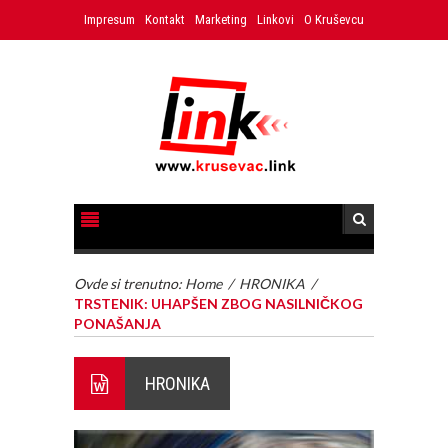
Impresum
Kontakt
Marketing
Linkovi
O Kruševcu
Ovde si trenutno:
Home
/
HRONIKA
/
TRSTENIK: UHAPŠEN ZBOG NASILNIČKOG
PONAŠANJA
HRONIKA