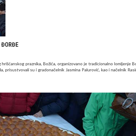
I ĐORĐE
rišćanskog praznika, Božića, organizovano je tradicionalno lomljenje B
, prisustvovali su i gradonačelnik Jasmina Palurović, kao i načelnik Ras