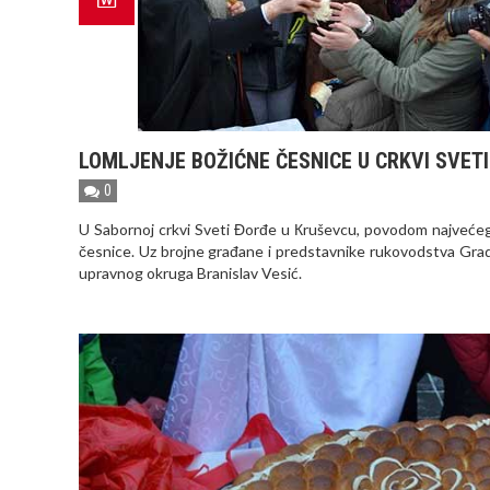
LOMLJENJE BOŽIĆNE ČESNICE U CRKVI SVET
0
U Sabornoj crkvi Sveti Đorđe u Кruševcu, povodom najvećeg h
česnice. Uz brojne građane i predstavnike rukovodstva Grada
upravnog okruga Branislav Vesić.