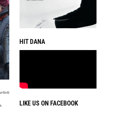
HIT DANA
ršivši
LIKE US ON FACEBOOK
a.