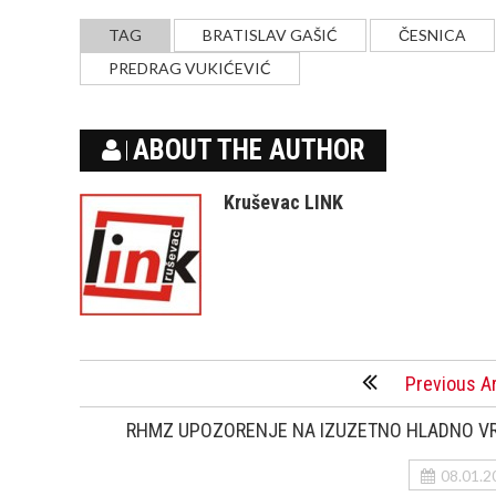
TAG
BRATISLAV GAŠIĆ
ČESNICA
PREDRAG VUKIĆEVIĆ
ABOUT THE AUTHOR
Kruševac LINK
Previous Ar
RHMZ UPOZORENJE NA IZUZETNO HLADNO V
08.01.2