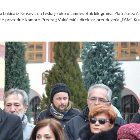
ra Lukića iz Кruševca, a teška je oko osamdesetak kilograma. Zlatnike za č
alne privredne komore Predrag Vukićević i direktor preuduzeća „FAM“ Кr