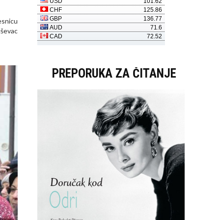
esnicu
uševac
PREPORUKA ZA ČITANJE