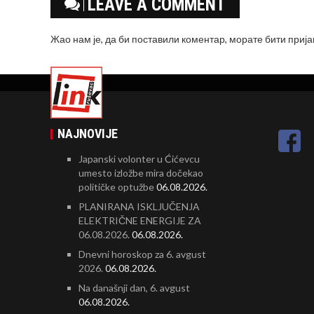
LEAVE A COMMENT
Жао нам је, да би поставили коментар, морате
бити приј
NAJNOVIJE
Japanski volonter u Ćićevcu
umesto izložbe mira dočekao
političke optužbe
06.08.2026.
PLANIRANA ISKLJUČENJA
ELEKTRIČNE ENERGIJE ZA
06.08.2026.
06.08.2026.
Dnevni horoskop za 6. avgust
2026.
06.08.2026.
Na današnji dan, 6. avgust
06.08.2026.