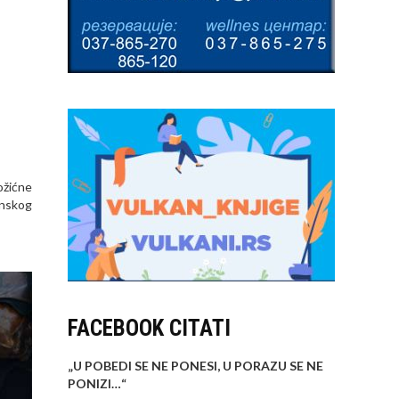
ožićne
inskog
FACEBOOK CITATI
„U POBEDI SE NE PONESI, U PORAZU SE NE
PONIZI…
“