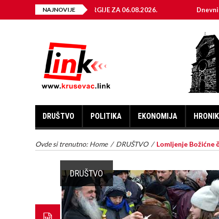
KTRIČNE ENERGIJE ZA 06.08.2026.
NAJNOVIJE
Dnevni horoskop za 6. 
DRUŠTVO
POLITIKA
EKONOMIJA
HRONI
Ovde si trenutno:
Home
/
DRUŠTVO
/
Lomljenje Božićne č
DRUŠTVO