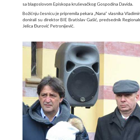
sa blagoslovom Episkopa kruševačkog Gospodina Davida.
Božićnju česnicu je pripremila pekara „Nana“ vlasnika Vladimi
donirali su direktor BIE Bratislav Gašić, predsednik Region
Jelica Đurović Petronijević.