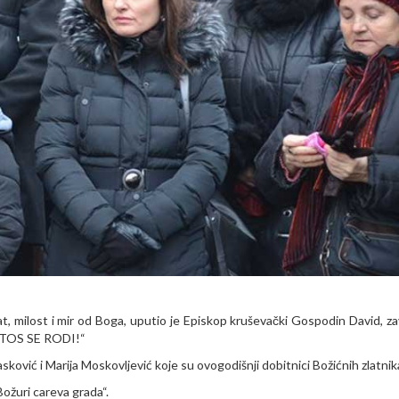
t, milost i mir od Boga, uputio je Episkop kruševački Gospodin David, zav
ISTOS SE RODI!“
sković i Marija Moskovljević koje su ovogodišnji dobitnici Božićnih zlatnik
ožuri careva grada“.