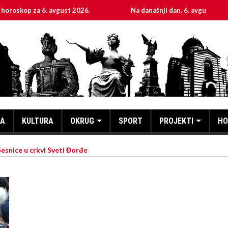
avgust 2026.
Na današnji dan, 6. avgust
Sveta m
KA
KULTURA
OKRUG
SPORT
PROJEKTI
HO
esnice u crkvi Sveti Đorđe