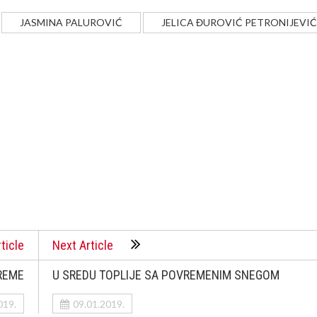
JASMINA PALUROVIĆ
JELICA ĐUROVIĆ PETRONIJEVIĆ
ticle
Next Article
REME
U SREDU TOPLIJE SA POVREMENIM SNEGOM
019.
09.01.2019.