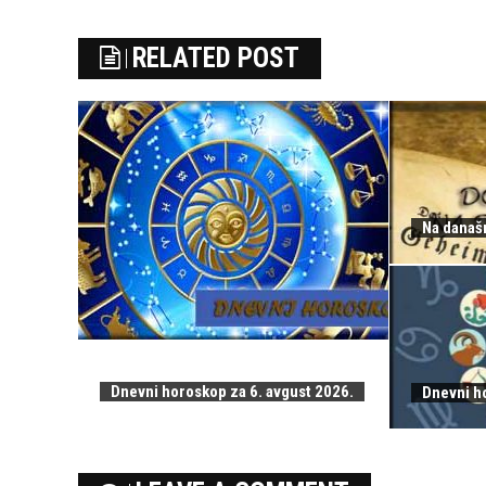
RELATED POST
Na današn
Dnevni horoskop za 6. avgust 2026.
Dnevni h