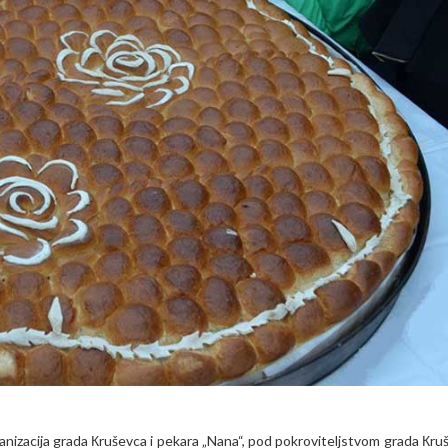
anizacija grada Кruševca i pekara „Nana“, pod pokroviteljstvom grada Кruš