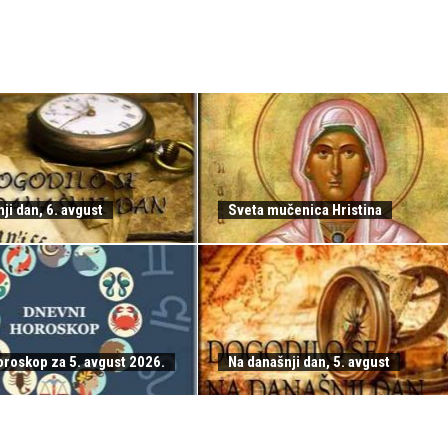
ji dan, 6. avgust
Sveta mučenica Hristina
oroskop za 5. avgust 2026.
Na današnji dan, 5. avgust