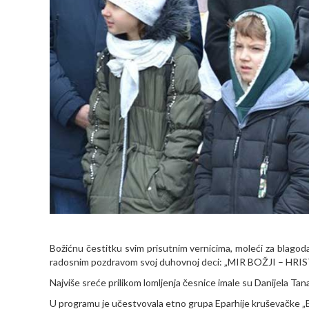
Božićnu čestitku svim prisutnim vernicima, moleći za blagoda
radosnim pozdravom svoj duhovnoj deci: „MIR BOŽJI – HR
Najviše sreće prilikom lomljenja česnice imale su Danijela Tana
U programu je učestvovala etno grupa Eparhije kruševačke „B