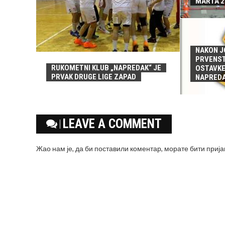
MARTA 2
NAKON J
PRVENS
RUKOMETNI KLUB „NAPREDAK“ JE
OSTAVKE
PRVAK DRUGE LIGE ZAPAD
NAPRED
LEAVE A COMMENT
Жао нам је, да би поставили коментар, морате
бити приј