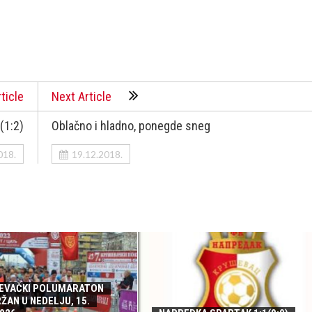
ticle
Next Article
(1:2)
Oblačno i hladno, ponegde sneg
018.
19.12.2018.
ŠEVAČKI POLUMARATON
ŽAN U NEDELJU, 15.