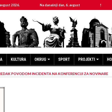
26.
Na današnji dan, 6. avgust
Sveta mučenica H
KA
KULTURA
OKRUG
SPORT
PROJEKTI
HO
REDAK POVODOM INCIDENTA NA KONFERENCIJI ZA NOVINARE