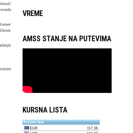
inović
uvreda
VREME
trener
ičkom,
AMSS STANJE NA PUTEVIMA
ašanje
erenim
KURSNA LISTA