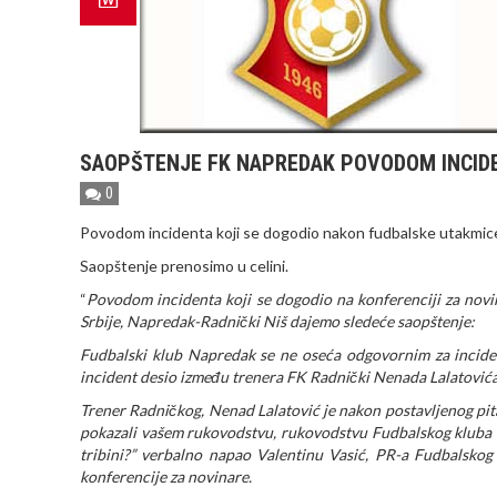
SAOPŠTENJE FK NAPREDAK POVODOM INCIDE
0
Povodom incidenta koji se dogodio nakon fudbalske utakmic
Saopštenje prenosimo u celini.
“
Povodom incidenta koji se dogodio na konferenciji za nov
Srbije, Napredak-Radnički Niš dajemo sledeće saopštenje:
Fudbalski klub Napredak se ne oseća odgovornim za incident
incident desio između trenera FK Radnički Nenada Lalatovića 
Trener Radničkog, Nenad Lalatović je nakon postavljenog pitanj
pokazali vašem rukovodstvu, rukovodstvu Fudbalskog kluba Na
tribini?” verbalno napao Valentinu Vasić, PR-a Fudbalskog 
konferencije za novinare.