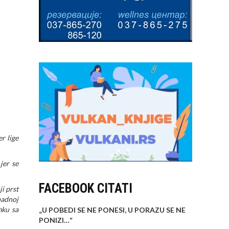
r lige
jer se
FACEBOOK CITATI
ji prst
padnoj
mku sa
„U POBEDI SE NE PONESI, U PORAZU SE NE
PONIZI…
“