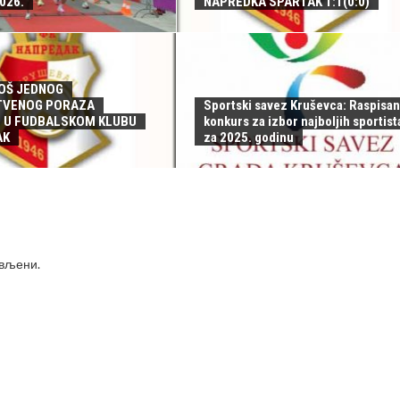
026.
NAPREDKA SPARTAK 1:1(0:0)
OŠ JEDNOG
TVENOG PORAZA
Sportski savez Kruševca: Raspisan
 U FUDBALSKOM KLUBU
konkurs za izbor najboljih sportist
AK
za 2025. godinu
ављени
.