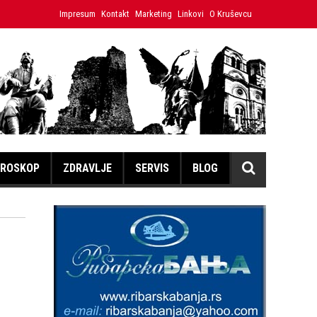
ristina
Impresum
Japanski volonter u Ćićevcu umesto izložbe mira do
Kontakt
Marketing
Linkovi
O Kruševcu
ROSKOP
ZDRAVLJE
SERVIS
BLOG