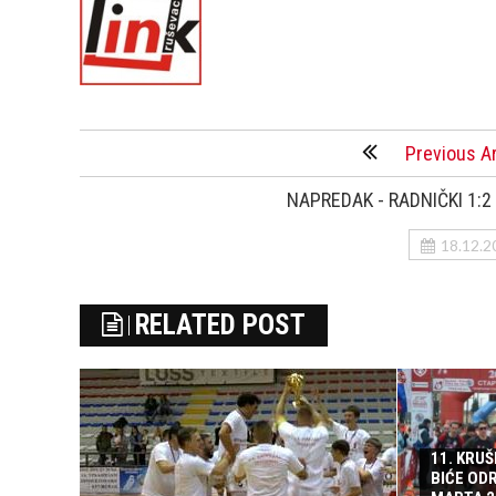
Previous Ar
NAPREDAK - RADNIČKI 1:2 
18.12.2
RELATED POST
11. KRU
BIĆE ODR