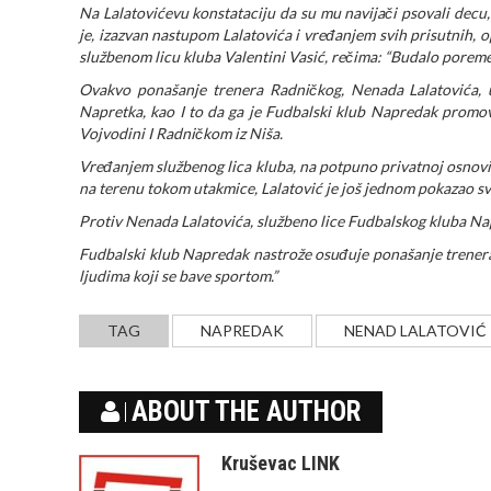
Na Lalatovićevu konstataciju da su mu navijači psovali decu
je, izazvan nastupom Lalatovića i vređanjem svih prisutnih, o
službenom licu kluba Valentini Vasić, rečima: “Budalo poreme
Ovakvo ponašanje trenera Radničkog, Nenada Lalatovića, u
Napretka, kao I to da ga je Fudbalski klub Napredak promovi
Vojvodini I Radničkom iz Niša.
Vređanjem službenog lica kluba, na potpuno privatnoj osnovi
na terenu tokom utakmice, Lalatović je još jednom pokazao svo
Protiv Nenada Lalatovića, službeno lice Fudbalskog kluba Nap
Fudbalski klub Napredak nastrože osuđuje ponašanje trenera
ljudima koji se bave sportom.”
TAG
NAPREDAK
NENAD LALATOVIĆ
ABOUT THE AUTHOR
Kruševac LINK