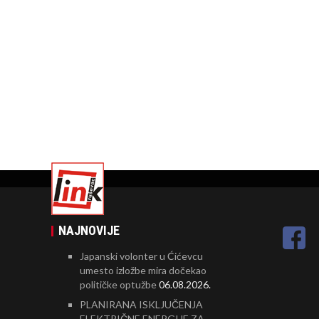
NAJNOVIJE
Japanski volonter u Ćićevcu
umesto izložbe mira dočekao
političke optužbe
06.08.2026.
PLANIRANA ISKLJUČENJA
ELEKTRIČNE ENERGIJE ZA