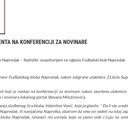
NTA NA KONFERENCIJI ZA NOVINARE
e Napredak – Radnički saopštenjem se oglasio Fudbalski klub Napredak.
inare Fudbalskog kluba Napredak, nakon odigrane utakmice 21.kola Supe
 koji je nastao na konferenciji za novinare nakon završene utakmice, 
i novinara lokalnog portal Stevana Milutinovića.
a službenog lica kluba, Valentine Vasić, koje je glasilo: “ Da li ste sredn
predak, ili navijačima Napretka, obzirom da smo svi sedeli na istoj za
kluba Napredak, iznoseći niz uvreda, koje se jasno vide I čuju na sni