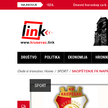
ENERGIJE ZA 06.08.2026.
NAJNOVIJE
Dnevni horoskop za 6. avgust 20
DRUŠTVO
POLITIKA
EKONOMIJA
HRONI
Ovde si trenutno:
Home
/
SPORT
/
SAOPŠTENJE FK NAP
SPORT