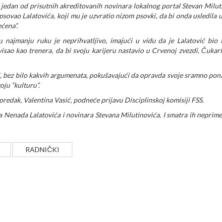
, jedan od prisutnih akreditovanih novinara lokalnog portal Stevan Milut
psovao Lalatovića, koji mu je uzvratio nizom psovki, da bi onda usledila 
ćena”.
 najmanju ruku je neprihvatljivo, imajući u vidu da je
Lalatović bio 
sao kao trenera, da bi svoju karijeru nastavio u Crvenoj zvezdi, Čukar
, bez bilo kakvih argumenata, pokušavajući da opravda svoje sramno pon
ju “kulturu”.
redak, Valentina Vasić, podneće prijavu Disciplinskoj komisiji FSS.
 Nenada Lalatovića i novinara Stevana Milutinovića, I smatra ih neprim
RADNIČKI