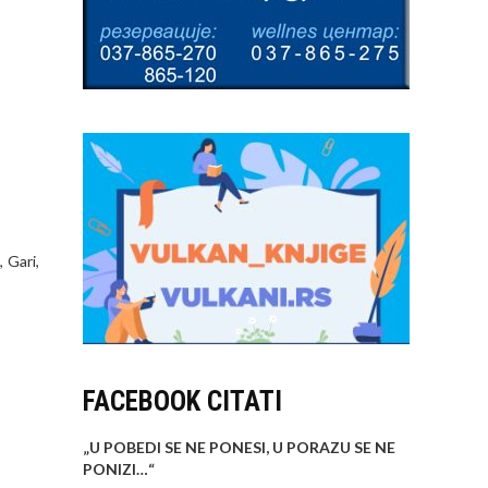
 Gari,
FACEBOOK CITATI
„U POBEDI SE NE PONESI, U PORAZU SE NE
PONIZI…
“