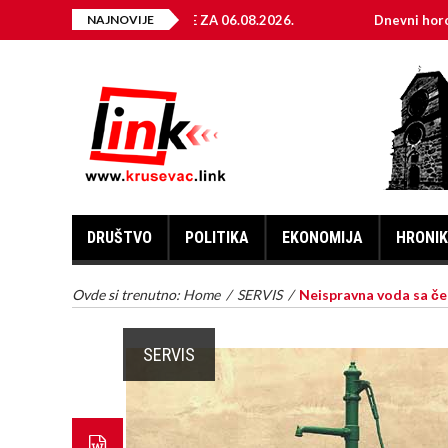
LEKTRIČNE ENERGIJE ZA 06.08.2026.
NAJNOVIJE
Dnevni horoskop za 6
DRUŠTVO
POLITIKA
EKONOMIJA
HRONI
Ovde si trenutno:
Home
/
SERVIS
/
Neispravna voda sa če
SERVIS