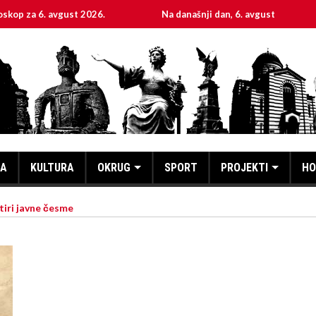
. avgust 2026.
Na današnji dan, 6. avgust
Sveta
KA
KULTURA
OKRUG
SPORT
PROJEKTI
HO
tiri javne česme