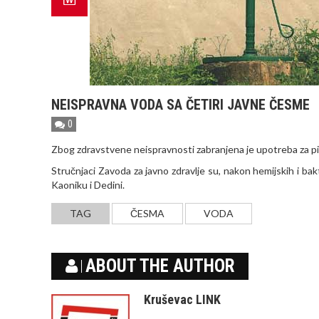
NEISPRAVNA VODA SA ČETIRI JAVNE ČESME
0
Zbog zdravstvene neispravnosti zabranjena je upotreba za pi
Stručnjaci Zavoda za javno zdravlje su, nakon hemijskih i bak
Kaoniku i Dedini.
TAG
ČESMA
VODA
ABOUT THE AUTHOR
Kruševac LINK