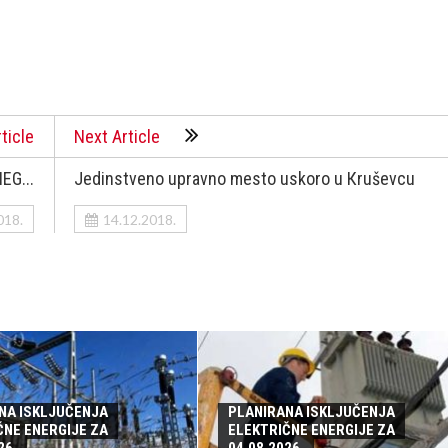
ticle
Next Article
EG...
Jedinstveno upravno mesto uskoro u Кruševcu
018.
14.12.2018.
NA ISKLJUČENJA
PLANIRANA ISKLJUČENJA
ČNE ENERGIJE ZA
ELEKTRIČNE ENERGIJE ZA