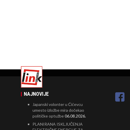
NAJNOVIJE
Japanski volonter u Ćićevcu
umesto izložbe mira dočekao
političke optužbe
06.08.2026.
PLANIRANA ISKLJUČENJA
ELEKTRIČNE ENERGIJE ZA