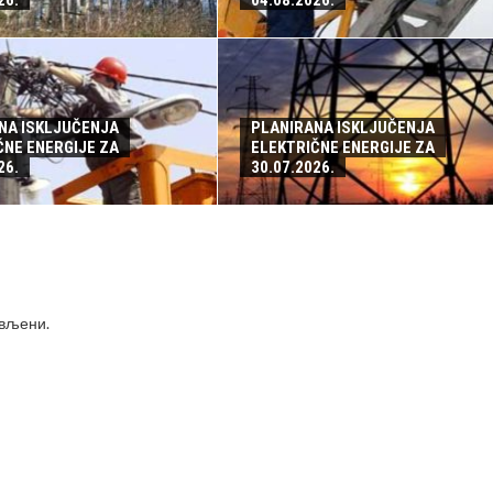
26.
04.08.2026.
NA ISKLJUČENJA
PLANIRANA ISKLJUČENJA
ČNE ENERGIJE ZA
ELEKTRIČNE ENERGIJE ZA
26.
30.07.2026.
ављени
.