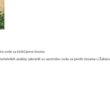
će vode sa četiri javne česme.
terioloških analiza, zabranili su upotrebu vodu sa javnih česama u Žabaru,