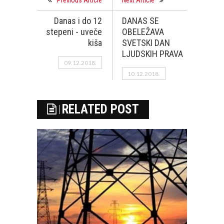
Previous Article
Next Article
Danas i do 12
DANAS SE
stepeni - uveče
OBELEŽAVA
kiša
SVETSKI DAN
LJUDSKIH PRAVA
09.12.2018.
10.12.2018.
RELATED POST