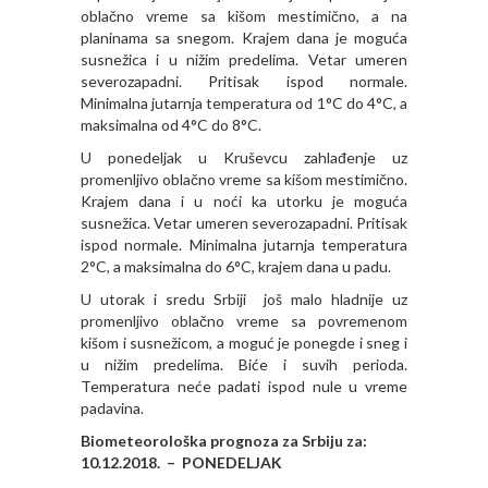
oblačno vreme sa kišom mestimično, a na
planinama sa snegom. Krajem dana je moguća
susnežica i u nižim predelima. Vetar umeren
severozapadni. Pritisak ispod normale.
Minimalna jutarnja temperatura od 1°C do 4°C, a
maksimalna od 4°C do 8°C.
U ponedeljak u Kruševcu zahlađenje uz
promenljivo oblačno vreme sa kišom mestimično.
Krajem dana i u noći ka utorku je moguća
susnežica. Vetar umeren severozapadni. Pritisak
ispod normale. Minimalna jutarnja temperatura
2°C, a maksimalna do 6°C, krajem dana u padu.
U utorak i sredu Srbiji još malo hladnije uz
promenljivo oblačno vreme sa povremenom
kišom i susnežicom, a moguć je ponegde i sneg i
u nižim predelima. Biće i suvih perioda.
Temperatura neće padati ispod nule u vreme
padavina.
Biometeorološka prognoza za Srbiju za:
10.12.2018. – PONEDELJAK