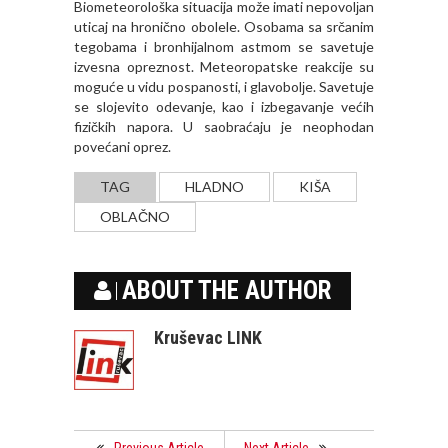
Biometeorološka situacija može imati nepovolјan
uticaj na hronično obolele. Osobama sa srčanim
tegobama i bronhijalnom astmom se savetuje
izvesna opreznost. Meteoropatske reakcije su
moguće u vidu pospanosti, i glavobolјe. Savetuje
se slojevito odevanje, kao i izbegavanje većih
fizičkih napora. U saobraćaju je neophodan
povećani oprez.
TAG
HLADNO
KIŠA
OBLAČNO
ABOUT THE AUTHOR
Kruševac LINK