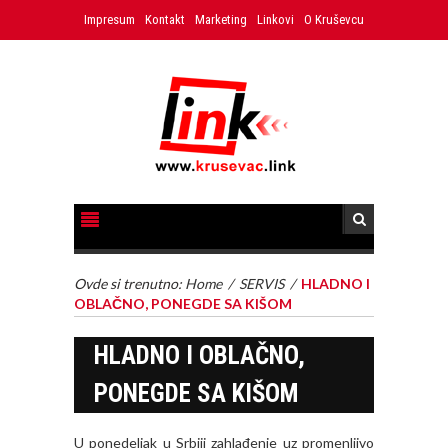
Impresum
Kontakt
Marketing
Linkovi
O Kruševcu
Ovde si trenutno:
Home
/
SERVIS
/
HLADNO I
OBLAČNO, PONEGDE SA KIŠOM
HLADNO I OBLAČNO,
PONEGDE SA KIŠOM
U ponedeljak u Srbiji zahlađenje uz promenljivo