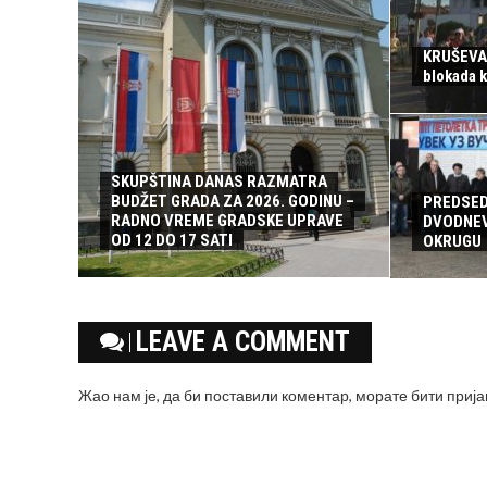
KRUŠEVAC
blokada 
SKUPŠTINA DANAS RAZMATRA
BUDŽET GRADA ZA 2026. GODINU –
PREDSED
RADNO VREME GRADSKE UPRAVE
DVODNEV
OD 12 DO 17 SATI
OKRUGU
LEAVE A COMMENT
Жао нам је, да би поставили коментар, морате
бити приј