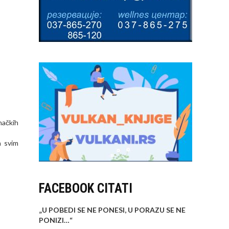
načkih
a svim
FACEBOOK CITATI
„U POBEDI SE NE PONESI, U PORAZU SE NE
PONIZI…
“