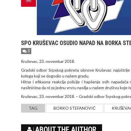
SPO KRUŠEVAC OSUDIO NAPAD NA BORKA ST
0
Кruševac, 23. novembar 2018.
Gradski odbor Srpskog pokreta obnove Кruševac najoštrije 
kolega koji se dogodio u našem gradu.
Hitna i efikasna reakcija policije i hapšenje svih napadač
nasilnicima da ni za jednu vrstu nasilja u našem društvu koje 
Кruševac, 23. novembar 2018. – Gradski odbor Srpskog pok
TAG
BORKO STEFANOVIĆ
KRUŠEVA
ABOUT THE AUTHOR