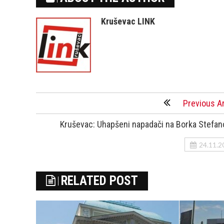
Kruševac LINK
Previous Ar
Kruševac: Uhapšeni napadači na Borka Stefan
24.11.2
RELATED POST