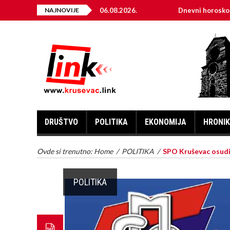
TRIČNE ENERGIJE ZA 06.08.2026.
NAJNOVIJE
Dnevni horoskop za 6. a
DRUŠTVO
POLITIKA
EKONOMIJA
HRONI
Ovde si trenutno:
Home
/
POLITIKA
/
SPO Kruševac osudi
POLITIKA