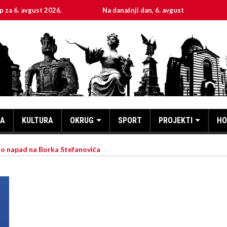
vgust 2026.
Na današnji dan, 6. avgust
Sveta mu
KA
KULTURA
OKRUG
SPORT
PROJEKTI
HO
o napad na Borka Stefanovića