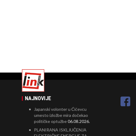
NAJNOVIJE
Japanski volonter u Ćićevcu
umesto izložbe mira dočekao
političke optužbe
06.08.2026.
PLANIRANA ISKLJUČENJA
ELEKTRIČNE ENERGIJE ZA