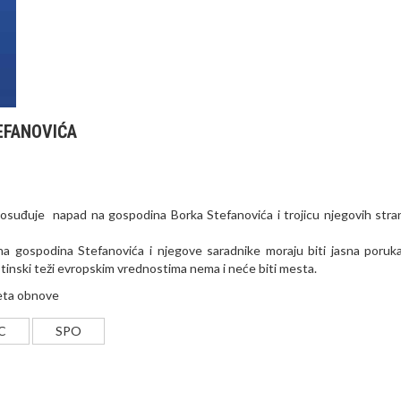
EFANOVIĆA
osuđuje napad na gospodina Borka Stefanovića i trojicu njegovih stra
a na gospodina Stefanovića i njegove saradnike moraju biti jasna poruk
istinski teži evropskim vrednostima nema i neće biti mesta.
reta obnove
C
SPO