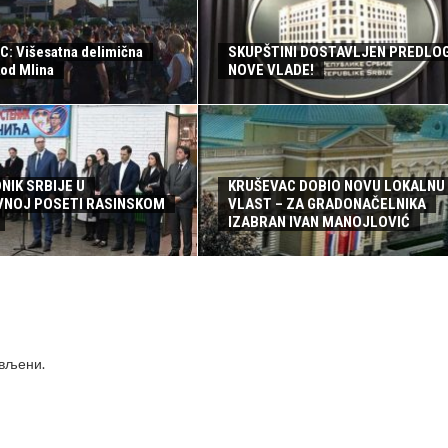
: Višesatna delimična
SKUPŠTINI DOSTAVLJEN PREDLO
kod Mlina
NOVE VLADE!
NIK SRBIJE U
KRUŠEVAC DOBIO NOVU LOKALNU
NOJ POSETI RASINSKOM
VLAST – ZA GRADONAČELNIKA
IZABRAN IVAN MANOJLOVIĆ
ављени
.