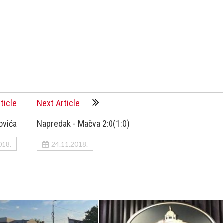
ticle
Next Article
ovića
Napredak - Mačva 2:0(1:0)
018.
24.11.2018.