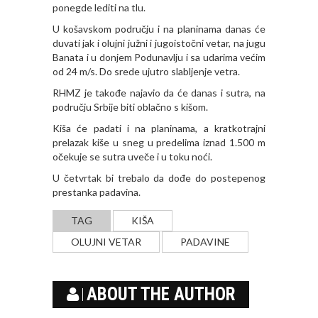
ponegde lediti na tlu.
U košavskom području i na planinama danas će
duvati jak i olujni južni i jugoistočni vetar, na jugu
Banata i u donjem Podunavlju i sa udarima većim
od 24 m/s. Do srede ujutro slabljenje vetra.
RHMZ je takođe najavio da će danas i sutra, na
području Srbije biti oblačno s kišom.
Kiša će padati i na planinama, a kratkotrajni
prelazak kiše u sneg u predelima iznad 1.500 m
očekuje se sutra uveče i u toku noći.
U četvrtak bi trebalo da dođe do postepenog
prestanka padavina.
TAG
KIŠA
OLUJNI VETAR
PADAVINE
ABOUT THE AUTHOR