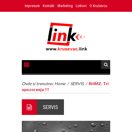
Impresum
Kontakt
Marketing
Linkovi
O Kruševcu
Ovde si trenutno:
Home
/
SERVIS
/
RHMZ: Tri
upozorenja !!!
SERVIS