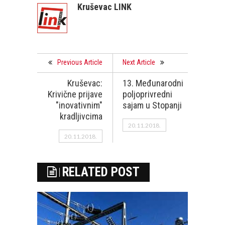
Kruševac LINK
Previous Article
Next Article
Kruševac:
13. Međunarodni
Krivične prijave
poljoprivredni
"inovativnim"
sajam u Stopanji
kradljivcima
20.11.2018.
20.11.2018.
RELATED POST