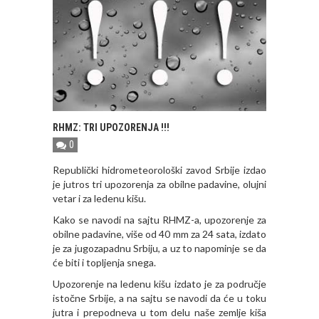
RHMZ: TRI UPOZORENJA !!!
0
Republički hidrometeorološki zavod Srbije izdao
je jutros tri upozorenja za obilne padavine, olujni
vetar i za ledenu kišu.
Kako se navodi na sajtu RHMZ-a, upozorenje za
obilne padavine, više od 40 mm za 24 sata, izdato
je za jugozapadnu Srbiju, a uz to napominje se da
će biti i topljenja snega.
Upozorenje na ledenu kišu izdato je za područje
istočne Srbije, a na sajtu se navodi da će u toku
jutra i prepodneva u tom delu naše zemlje kiša