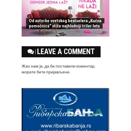
Od autorke svetskog bestselera „Kućna
pomoćnica“ stiže najhladniji triler leta
LEAVE A COMMENT
Жао нам је, да би поставили коментар,
морате
бити пријављени
.