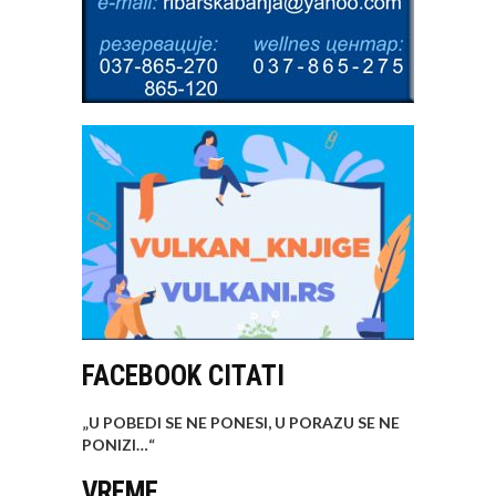
FACEBOOK CITATI
„U POBEDI SE NE PONESI, U PORAZU SE NE
PONIZI…
“
VREME