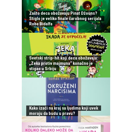
Zašto deca obožavaju Pinat Džouns?
Stiglo je veliko finale čarobnog serijala
Roba Bidalfa
Svetski strip-hit koji deca obožavaju:
„Zeka protiv majmuna“ konačno je
stigao u Srbiju
Kako izaći na kraj sa ljudima koji uvek
moraju da budu u pravu?