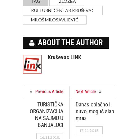
TAG
IZLOŽBA
KULTURNI CENTAR KRUŠEVAC
MILOŠ MILOSAVLJEVIĆ
ABOUT THE AUTHOR
Kruševac LINK
Previous Article
Next Article
TURISTIČKA
Danas oblačno i
ORGANIZACIJA
suvo, moguć slab
NA SAJMU U
mraz
BANJALUCI
17.11.2018.
16.11.2018.