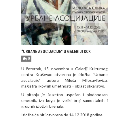
“URBANE ASOCIJACIJE” U GALERIJI KCK
0
U četvrtak, 15. novembra u Galeriji Kulturnog
centra Kruševac otvorena je izložba “Urbane
asocijacije” autora Miloša Milosavljevića,
magistra likovnih umetnosti – oblast slikarstvo.
U pitanju je izuzetno uspešan i plodonosan
umetnik, iza koga je veliki broj samostalnih i
grupnih izložbi i bijenala.
Izložba će biti otvorena do 14.12.2018.godine.