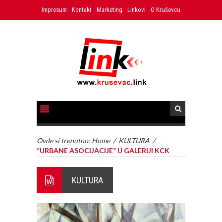
Impresum
Kontakt
Marketing
Linkovi
O Kruševcu
Ovde si trenutno:
Home
/
KULTURA
/
“URBANE ASOCIJACIJE” U GALERIJI KCK
KULTURA