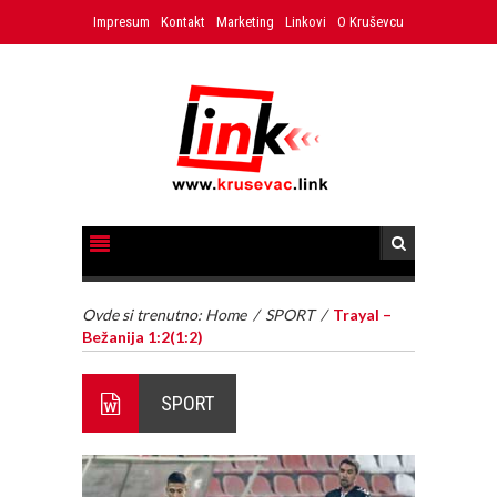
Impresum
Kontakt
Marketing
Linkovi
O Kruševcu
Ovde si trenutno:
Home
/
SPORT
/
Trayal –
Bežanija 1:2(1:2)
SPORT