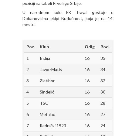
poziciji na tabeli Prve lige Srbije.
U narednom kolu FK Trayal gostuje u
Dobanovcima ekipi Budućnost, koja je na 14.
mestu.
Poz.
Klub
Odig.
Bod.
1
Inđija
16
35
2
Javor-Matis
16
34
3
Zlatibor
16
32
4
Sinđelić
16
30
5
TSC
16
28
6
Metalac
16
27
7
Radnički 1923
16
24