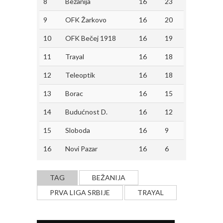
8
Bežanija
16
23
9
OFK Žarkovo
16
20
10
OFK Bečej 1918
16
19
11
Trayal
16
18
12
Teleoptik
16
18
13
Borac
16
15
14
Budućnost D.
16
12
15
Sloboda
16
9
16
Novi Pazar
16
6
TAG
BEŽANIJA
PRVA LIGA SRBIJE
TRAYAL