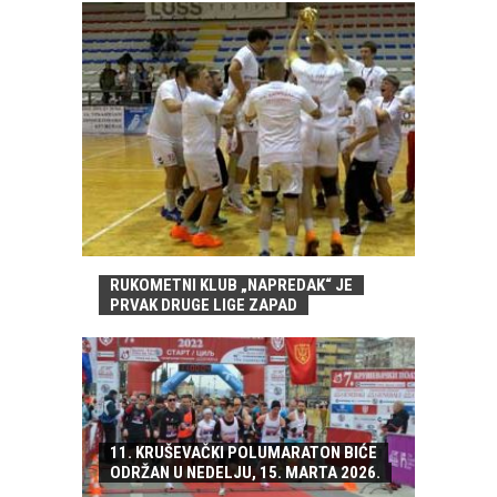
RUKOMETNI KLUB „NAPREDAK“ JE
PRVAK DRUGE LIGE ZAPAD
11. KRUŠEVAČKI POLUMARATON BIĆE
ODRŽAN U NEDELJU, 15. MARTA 2026.