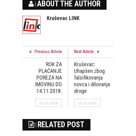
ABOUT THE AUTHOR
Kruševac LINK
Previous Article
Next Article
ROK ZA
Kruševac:
PLAĆANJE
Uhapšen zbog
POREZA NA
falsifikovanja
IMOVINU DO
novca i dilovanja
14.11.2018.
droge
13.11.2018.
13.11.2018.
RELATED POST