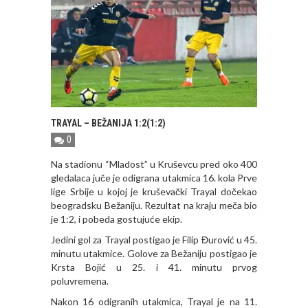
TRAYAL – BEŽANIJA 1:2(1:2)
0
Na stadionu “Mladost” u Kruševcu pred oko 400
gledalaca juče je odigrana utakmica 16. kola Prve
lige Srbije u kojoj je kruševački Trayal dočekao
beogradsku Bežaniju. Rezultat na kraju meča bio
je 1:2, i pobeda gostujuće ekip.
Jedini gol za Trayal postigao je Filip Đurović u 45.
minutu utakmice. Golove za Bežaniju postigao je
Krsta Bojić u 25. i 41. minutu prvog
poluvremena.
Nakon 16 odigranih utakmica, Trayal je na 11.