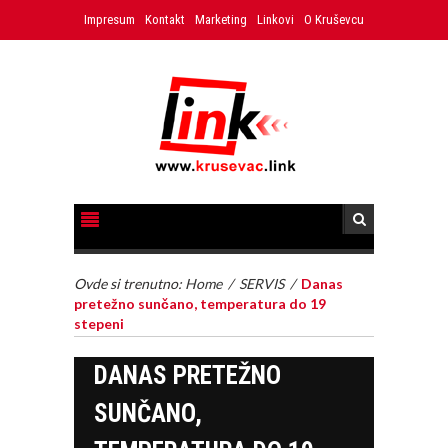
Impresum
Kontakt
Marketing
Linkovi
O Kruševcu
Ovde si trenutno:
Home
/
SERVIS
/
Danas
pretežno sunčano, temperatura do 19
stepeni
DANAS PRETEŽNO
SUNČANO,