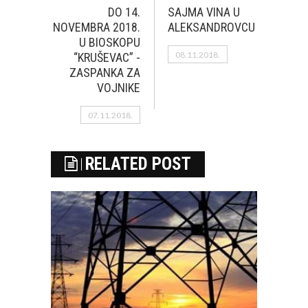
DO 14.
SAJMA VINA U
NOVEMBRA 2018.
ALEKSANDROVCU
U BIOSKOPU
08.11.2018.
“KRUŠEVAC” -
ZASPANKA ZA
VOJNIKE
07.11.2018.
RELATED POST