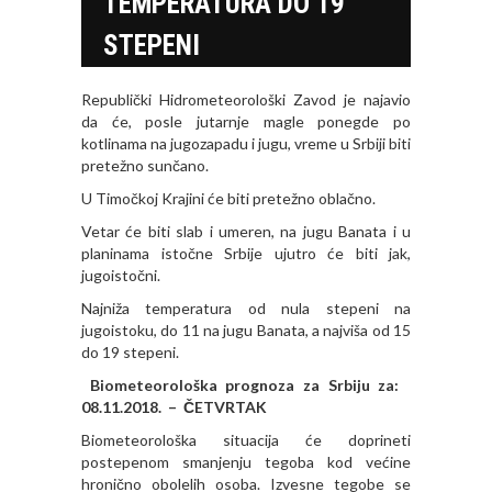
TEMPERATURA DO 19
STEPENI
Republički Hidrometeorološki Zavod je najavio
da će, posle jutarnje magle ponegde po
kotlinama na jugozapadu i jugu, vreme u Srbiji biti
pretežno sunčano.
U Timočkoj Krajini će biti pretežno oblačno.
Vetar će biti slab i umeren, na jugu Banata i u
planinama istočne Srbije ujutro će biti jak,
jugoistočni.
Najniža temperatura od nula stepeni na
jugoistoku, do 11 na jugu Banata, a najviša od 15
do 19 stepeni.
Biometeorološka prognoza za Srbiju za:
08.11.2018. – ČETVRTAK
Biometeorološka situacija će doprineti
postepenom smanjenju tegoba kod većine
hronično obolelih osoba. Izvesne tegobe se