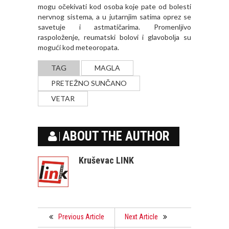
mogu očekivati kod osoba koje pate od bolesti
nervnog sistema, a u jutarnjim satima oprez se
savetuje i astmatičarima. Promenlјivo
raspoloženje, reumatski bolovi i glavobolјa su
mogući kod meteoropata.
TAG
MAGLA
PRETEŽNO SUNČANO
VETAR
ABOUT THE AUTHOR
Kruševac LINK
Previous Article
Next Article