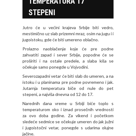
TEMPERATURA 17
STEPENI
Jutro će u većini krajeva Srbije biti vedro,
mestimično uz slab prizemni mraz, osim na jugu i i
jugoistoku, gde će biti umereno oblačno.
Prolazno naoblačenje koje će pre podne
zahvatiti zapad i sever Srbije, popodne će se
proširiti i na ostale predele, a slaba kiša se
očekuje samo ponegde u Vojvodini.
Severozapadni vetar će biti slab do umeren, a na
istoku i u planinama pre podne povremeno i jak.
Jutarnja temperatura biče od nule do pet
stepeni, a najviša dnevna od 12 do 17.
Narednih dana vreme u Srbiji biće toplo s
temperaturom oko i iznad prosečnih vrednosti
za ovo doba godine. Za vikend i početkom
sledeće sedmice se očekuje umeren do jak južni
i jugoistočni vetar, ponegde s udarima olujne
jačine.