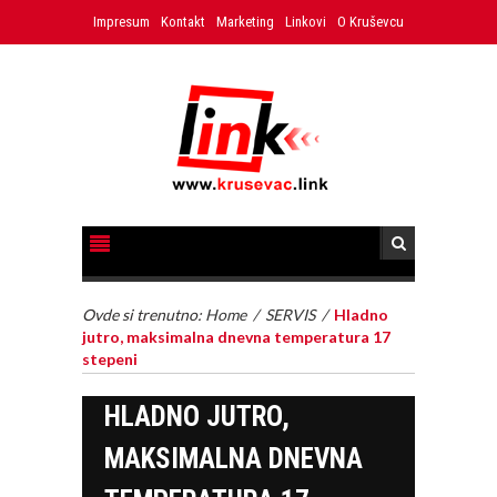
Impresum
Kontakt
Marketing
Linkovi
O Kruševcu
Ovde si trenutno:
Home
/
SERVIS
/
Hladno
jutro, maksimalna dnevna temperatura 17
stepeni
HLADNO JUTRO,
MAKSIMALNA DNEVNA