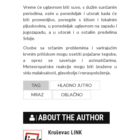
Vreme će uglavnom biti suvo, s dužim sunčanim
periodima, osim u ponedeljak i utorak kada će
biti promenljivo, ponegde s kišom i lokalnim
pljuskovima, u ponedeljak uglavnom na zapadu i
jugozapadu, a u utorak i u ostalim predelima
Srbije.
Osobe sa srčanim problemima i varirajućim
krvnim pritiskom mogu osetiti pojačane tegobe,
a oprez se savetuje i astmatičarima.
Meteoropatske reakcije mogu biti izražene u
vidu malaksalosti, glavobolјe i neraspoloženja.
TAG
HLADNO JUTRO
MRAZ
OBLAČNO
ABOUT THE AUTHOR
Kruševac LINK