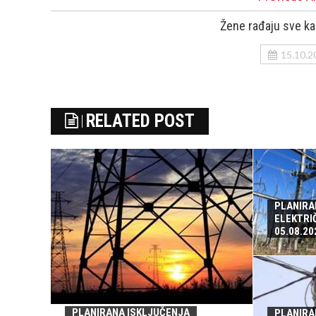
Žene rađaju sve ka
15.10.2
RELATED POST
PLANIRA
ELEKTRI
05.08.20
PLANIRANA ISKLJUČENJA
PLANIRA