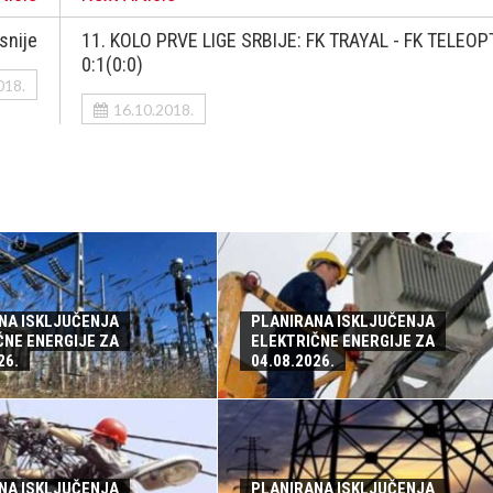
snije
11. KOLO PRVE LIGE SRBIJE: FK TRAYAL - FK TELEOP
0:1(0:0)
018.
16.10.2018.
NA ISKLJUČENJA
PLANIRANA ISKLJUČENJA
ČNE ENERGIJE ZA
ELEKTRIČNE ENERGIJE ZA
26.
04.08.2026.
NA ISKLJUČENJA
PLANIRANA ISKLJUČENJA