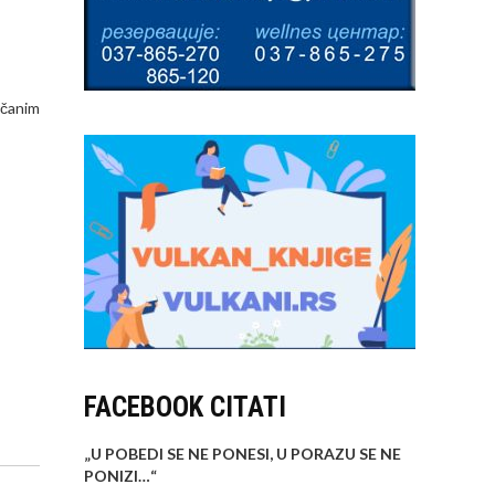
rčanim
FACEBOOK CITATI
„U POBEDI SE NE PONESI, U PORAZU SE NE
PONIZI…
“