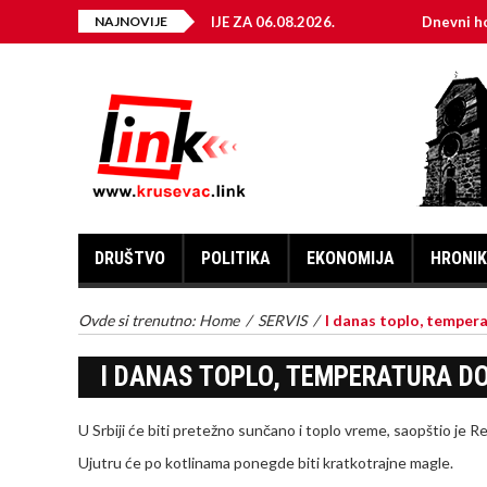
 ELEKTRIČNE ENERGIJE ZA 06.08.2026.
NAJNOVIJE
Dnevni horoskop za
DRUŠTVO
POLITIKA
EKONOMIJA
HRONI
Ovde si trenutno:
Home
/
SERVIS
/
I danas toplo, temper
I DANAS TOPLO, TEMPERATURA DO
U Srbiji će biti pretežno sunčano i toplo vreme, saopštio je R
Ujutru će po kotlinama ponegde biti kratkotrajne magle.