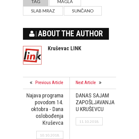
TAG
MAGLA
SLAB MRAZ
SUNČANO
ABOUT THE AUTHOR
Kruševac LINK
Previous Article
Next Article
Najava programa
DANAS SAJAM
povodom 14.
ZAPOŠLJAVANJA
oktobra - Dana
U KRUŠEVCU
oslobođenja
11.10.2018.
Кruševca
10.10.2018.