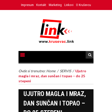
Impresum
Kontakt
Marketing
Linkovi
O Kruševcu
Ovde si trenutno:
Home
/
SERVIS
/
Ujutro
magla i mraz, dan sunčan i topao – do 25
stepeni
UJUTRO MAGLA I MRAZ,
DAN SUNČAN I TOPAO –