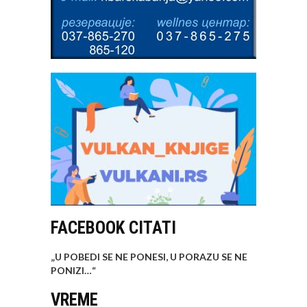
FACEBOOK CITATI
„U POBEDI SE NE PONESI, U PORAZU SE NE
PONIZI…
“
VREME