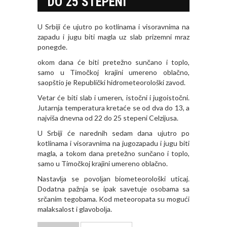
DO 25 STEPENI
U Srbiji će ujutro po kotlinama i visoravnima na
zapadu i jugu biti magla uz slab prizemni mraz
ponegde.
okom dana će biti pretežno sunčano i toplo,
samo u Timočkoj krajini umereno oblačno,
saopštio je Republički hidrometeorološki zavod.
Vetar će biti slab i umeren, istočni i jugoistočni.
Jutarnja temperatura kretaće se od dva do 13, a
najviša dnevna od 22 do 25 stepeni Celzijusa.
U Srbiji će narednih sedam dana ujutro po
kotlinama i visoravnima na jugozapadu i jugu biti
magla, a tokom dana pretežno sunčano i toplo,
samo u Timočkoj krajini umereno oblačno.
Nastavlјa se povolјan biometeorološki uticaj.
Dodatna pažnja se ipak savetuje osobama sa
srčanim tegobama. Kod meteoropata su mogući
malaksalost i glavobolјa.