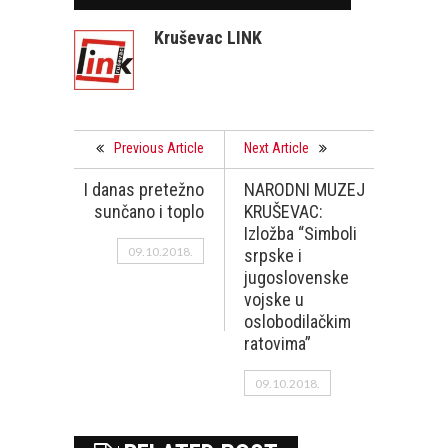
Kruševac LINK
Previous Article
Next Article
I danas pretežno
NARODNI MUZEJ
sunčano i toplo
KRUŠEVAC:
Izložba “Simboli
09.10.2018.
srpske i
jugoslovenske
vojske u
oslobodilačkim
ratovima”
09.10.2018.