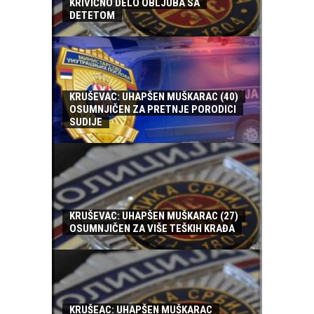
KRIVIČNO DELO OBLJUBA SA
DETETOM
KRUŠEVAC: UHAPŠEN MUŠKARAC (40)
OSUMNJIČEN ZA PRETNJE PORODICI
SUDIJE
KRUŠEVAC: UHAPŠEN MUŠKARAC (27)
OSUMNJIČEN ZA VIŠE TEŠKIH KRAĐA
KRUŠEAC: UHAPŠEN MUŠKARAC