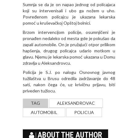
Sumnja se da je on napao jednog od policajaca
koji su intervenisali i ubo ga nožem u uho.
Povređenom policajcu je ukazana lekarska
pomoć u kruševačkoj Opštoj bolnici.
Brzom intervencijom policije, osumnjičeni je
pronađen nedaleko od mesta gde je pokušao da
zapali automobile. On je pružajući otpor prilikom
hapšenja, drugog policajca udario motkom u
glavu. Njemu je lekarska pomoć ukazana u Domu
zdravlja u Aleksandrovcu.
Policija je S.J. po nalogu Osnovnog javnog
tužilaštva u Brusu odredila zadržavanje do 48
sati, nakon čega će, uz krivičnu prijavu, biti
priveden tužiocu.
TAG
ALEKSANDROVAC
AUTOMOBIL
POLICIJA
ABOUT THE AUTHOR