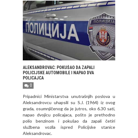
ALEKSANDROVAC: POKUŠAO DA ZAPALI
POLICIJSKE AUTOMOBILE I NAPAO DVA
POLICAJCA
0
Pripadnici Ministarstva unutrašnjih poslova u
Aleksandrovcu uhapsili su S.J. (1964) iz ovog
grada, osumnjičenog da je jutros, oko 6.30 sati,
napao dvojicu policajaca, pošto je prethodno
polio benzinom i pokušao da zapali četiri
službena vozila ispred Policijske stanice
Aleksandrovac.