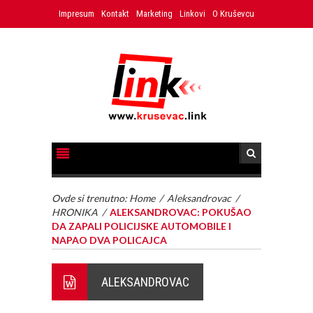
Impresum
Kontakt
Marketing
Linkovi
O Kruševcu
Ovde si trenutno:
Home
/
Aleksandrovac
/
HRONIKA
/
ALEKSANDROVAC: POKUŠAO
DA ZAPALI POLICIJSKE AUTOMOBILE I
NAPAO DVA POLICAJCA
ALEKSANDROVAC