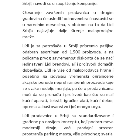
Srbiji, navodi se u saopštenju kompanije.
Otvaranje završenih prodavnica u drugim
gradovima će uslediti od novembra i nastaviti se
u narednim mesecima, s obzirom na to da Lidl
Srbija najavljuje dalje širenje maloprodajne
mreže.
Lidl je za potrošače u Srbiji pripremio pažljivo
odabran asortiman od 1.500 proizvoda, a na
policama prvog savremenog diskonta će se naći
jedinstveni Lidl brendovi, ali i proizvodi domaćih
dobavljača. Lidl je više od maloprodavca hrane i
posebno ga izdvajaju vremenski ograničene
akcijske ponude neprehrambenih proizvoda koje
se svake nedelje menjaju, pa će u prodavnicama
moći da se pronađu i proizvodi kao što su mali
kućni aparati, tekstil, igračke, alati, kućni dekor,
oprema za baštovanstvo i još mnogo toga.
Lidl prodavnice u Srbiji su standardizovane i
građene po novijem konceptu, koji podrazumeva
moderniji dizajn, veći prodajni prostor,
prostranija parking mesta, više prirodnog svetla,