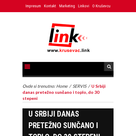
Impresum
Kontakt
Marketing
Linkovi
O Kruševcu
Ovde si trenutno:
Home
/
SERVIS
/
U Srbiji
danas pretežno sunčano i toplo, do 30
stepeni
U SRBIJI DANAS
PRETEŽNO SUNČANO I