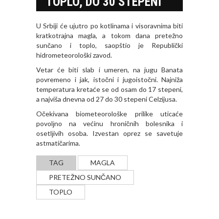
TOPLO, DO 30 STEPENI
U Srbiji će ujutro po kotlinama i visoravnima biti
kratkotrajna magla, a tokom dana pretežno
sunčano i toplo, saopštio je Republički
hidrometeorološki zavod.
Vetar će biti slab i umeren, na jugu Banata
povremeno i jak, istočni i jugoistočni. Najniža
temperatura kretaće se od osam do 17 stepeni,
a najviša dnevna od 27 do 30 stepeni Celzijusa.
Očekivana biometeorološke prilike uticaće
povolјno na većinu hroničnih bolesnika i
osetlјivih osoba. Izvestan oprez se savetuje
astmatičarima.
TAG
MAGLA
PRETEŽNO SUNČANO
TOPLO