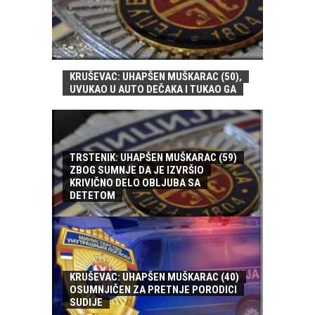
KRUŠEVAC: UHAPŠEN MUŠKARAC (50),
UVUKAO U AUTO DEČAKA I TUKAO GA
TRSTENIK: UHAPŠEN MUŠKARAC (59)
ZBOG SUMNJE DA JE IZVRŠIO
KRIVIČNO DELO OBLJUBA SA
DETETOM
KRUŠEVAC: UHAPŠEN MUŠKARAC (40)
OSUMNJIČEN ZA PRETNJE PORODICI
SUDIJE