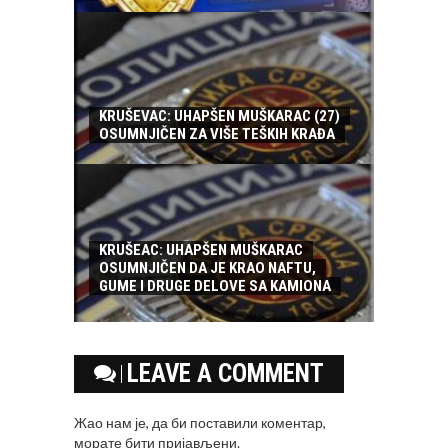
KRUŠEVAC: UHAPŠEN MUŠKARAC (27)
OSUMNJIČEN ZA VIŠE TEŠKIH KRAĐA
KRUŠEAC: UHAPŠEN MUŠKARAC
OSUMNJIČEN DA JE KRAO NAFTU,
GUME I DRUGE DELOVE SA KAMIONA
LEAVE A COMMENT
Жао нам је, да би поставили коментар,
морате
бити пријављени
.