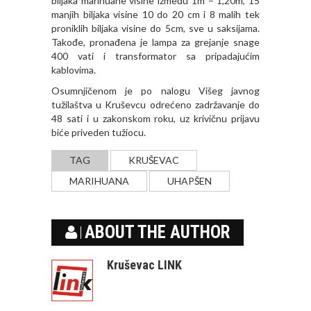
biljaka marihuane visine između 1m – 1,20m, 15
manjih biljaka visine 10 do 20 cm i 8 malih tek
proniklih biljaka visine do 5cm, sve u saksijama.
Takođe, pronađena je lampa za grejanje snage
400 vati i transformator sa pripadajućim
kablovima.
Osumnjičenom je po nalogu Višeg javnog
tužilaštva u Kruševcu odrećeno zadržavanje do
48 sati i u zakonskom roku, uz krivičnu prijavu
biće priveden tužiocu.
TAG
KRUŠEVAC
MARIHUANA
UHAPŠEN
ABOUT THE AUTHOR
Kruševac LINK