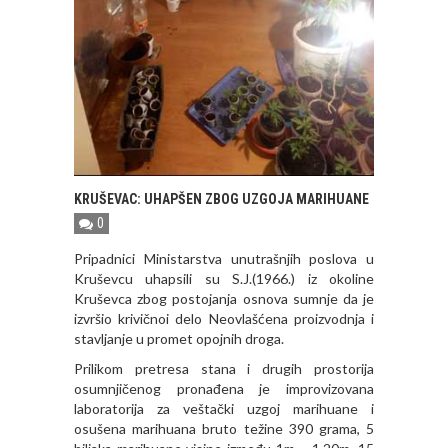
KRUŠEVAC: UHAPŠEN ZBOG UZGOJA MARIHUANE
0
Pripadnici Ministarstva unutrašnjih poslova u
Kruševcu uhapsili su S.J.(1966.) iz okoline
Kruševca zbog postojanja osnova sumnje da je
izvršio krivičnoi delo Neovlašćena proizvodnja i
stavljanje u promet opojnih droga.
Prilikom pretresa stana i drugih prostorija
osumnjičenog pronađena je improvizovana
laboratorija za veštački uzgoj marihuane i
osušena marihuana bruto težine 390 grama, 5