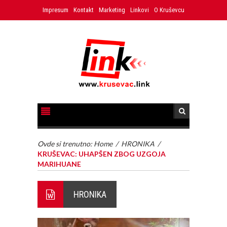
Impresum
Kontakt
Marketing
Linkovi
O Kruševcu
Ovde si trenutno:
Home
/
HRONIKA
/
KRUŠEVAC: UHAPŠEN ZBOG UZGOJA
MARIHUANE
HRONIKA