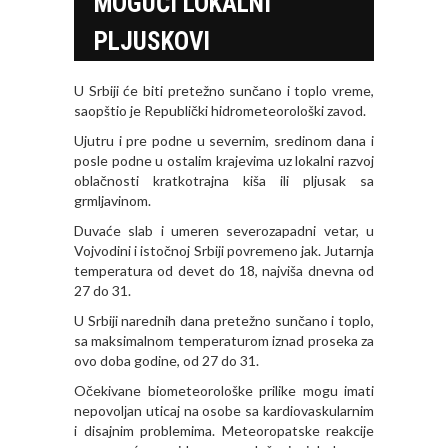
MOGUĆI LOKALNI
PLJUSKOVI
U Srbiji će biti pretežno sunčano i toplo vreme,
saopštio je Republički hidrometeorološki zavod.
Ujutru i pre podne u severnim, sredinom dana i
posle podne u ostalim krajevima uz lokalni razvoj
oblačnosti kratkotrajna kiša ili pljusak sa
grmljavinom.
Duvaće slab i umeren severozapadni vetar, u
Vojvodini i istočnoj Srbiji povremeno jak. Jutarnja
temperatura od devet do 18, najviša dnevna od
27 do 31.
U Srbiji narednih dana pretežno sunčano i toplo,
sa maksimalnom temperaturom iznad proseka za
ovo doba godine, od 27 do 31.
Očekivane biometeorološke prilike mogu imati
nepovolјan uticaj na osobe sa kardiovaskularnim
i disajnim problemima. Meteoropatske reakcije