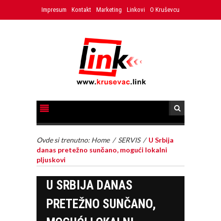
Impresum
Kontakt
Marketing
Linkovi
O Kruševcu
Ovde si trenutno:
Home
/
SERVIS
/
U Srbija
danas pretežno sunčano, mogući lokalni
pljuskovi
U SRBIJA DANAS
PRETEŽNO SUNČANO,