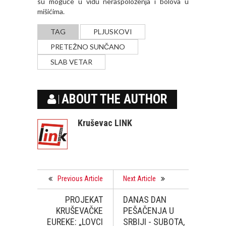
su moguće u vidu neraspoloženja i bolova u
mišićima.
TAG
PLJUSKOVI
PRETEŽNO SUNČANO
SLAB VETAR
ABOUT THE AUTHOR
Kruševac LINK
Previous Article
Next Article
PROJEKAT
DANAS DAN
KRUŠEVAČKE
PEŠAČENJA U
EUREKE: „LOVCI
SRBIJI - SUBOTA,