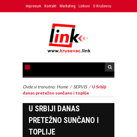
Impresum
Kontakt
Marketing
Linkovi
O Kruševcu
Ovde si trenutno:
Home
/
SERVIS
/
U Srbiji
danas pretežno sunčano i toplije
U SRBIJI DANAS
PRETEŽNO SUNČANO I
TOPLIJE