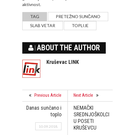
aktivnost.
TAG
PRETEŽNO SUNČANO
SLAB VETAR
TOPLIJE
ABOUT THE AUTHOR
Kruševac LINK
Previous Article
Next Article
Danas sunčano i
NEMAČKI
toplo
SREDNJOŠKOLCI
U POSETI
10.09.2018.
KRUŠEVCU