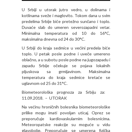
U Srbiji u utorak jutro vedro, u dolinama i
kotlinama sveže i maglovito. Tokom dana u svim
predelima Srbije biće pretežno sunčano i toplo.
Duvaće slab do umeren severozapadni vetar.
Minimalna temperatura od 10 do 16°C,
maksimalna dnevna od 24 do 30°C.
U Srbiji do kraja sedmice u većini predela biće
toplo. U petak posle podne i uveče umereno
oblačno, a u subotu posle podne na jugozapadu i
zapadu Srbije očekuje se pojava lokalnih
pljuskova sa grmljavinom. Maksimalna
temperatura do kraja sedmice kretaće se
uglavnom od 25 do 31°C.
Biometeorološka prognoza za Srbiju za:
11.09.2018. – UTORAK
Na većinu hroničnih bolesnika biometeorološke
prilike mogu imati povolјan uticaj. Oprez se
preporučuje kardiovaskularnim bolesnicima.
Meteoropatske reakcije su moguće u vidu
glavobolјe. Preporučuje se umerena fizička