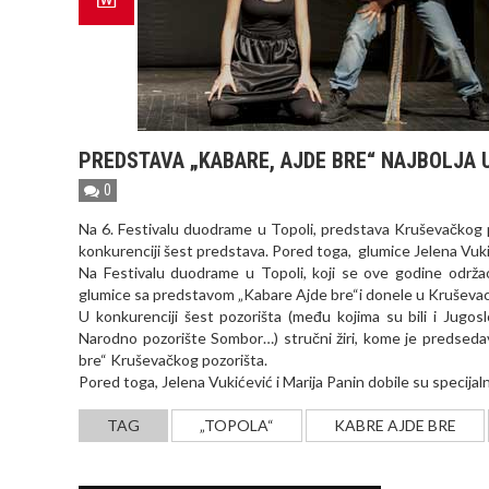
PREDSTAVA „KABARE, AJDE BRE“ NAJBOLJA 
0
Na 6. Festivalu duodrame u Topoli, predstava Kruševačkog po
konkurenciji šest predstava. Pored toga, glumice Jelena Vukiće
Na Festivalu duodrame u Topoli, koji se ove godine održa
glumice sa predstavom „Kabare Ajde bre“i donele u Kruševac 
U konkurenciji šest pozorišta (među kojima su bili i Jugo
Narodno pozorište Sombor…) stručni žiri, kome je predsedav
bre“ Kruševačkog pozorišta.
Pored toga, Jelena Vukićević i Marija Panin dobile su specijal
TAG
„TOPOLA“
KABRE AJDE BRE