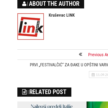
ABOUT THE AUTHOR
Kruševac LINK
Previous Ar
PRVI „FESTIVALČIĆ“ ZA ĐAKE U OPŠTINI VAR
11.09.2
RELATED POST