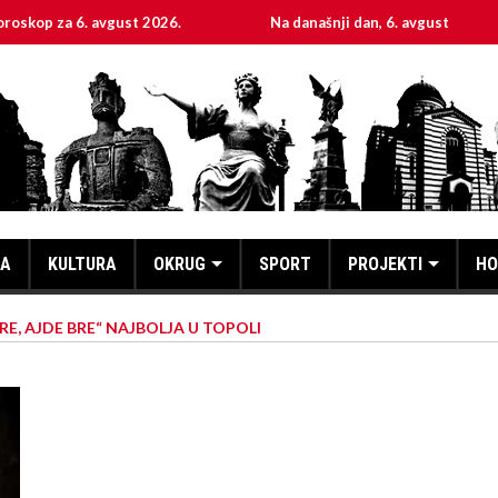
 6. avgust 2026.
Na današnji dan, 6. avgust
Svet
KA
KULTURA
OKRUG
SPORT
PROJEKTI
HO
E, AJDE BRE“ NAJBOLJA U TOPOLI