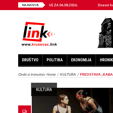
ELEKTRIČNE ENERGIJE ZA 06.08.2026.
NAJNOVIJE
Dnevni horoskop za
DRUŠTVO
POLITIKA
EKONOMIJA
HRONI
Ovde si trenutno:
Home
/
KULTURA
/
PREDSTAVA „KABAR
KULTURA