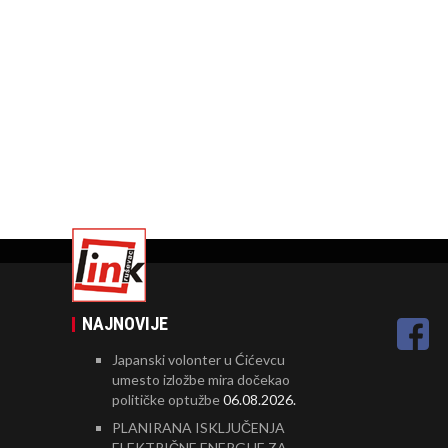
NAJNOVIJE
Japanski volonter u Ćićevcu
umesto izložbe mira dočekao
političke optužbe
06.08.2026.
PLANIRANA ISKLJUČENJA
ELEKTRIČNE ENERGIJE ZA