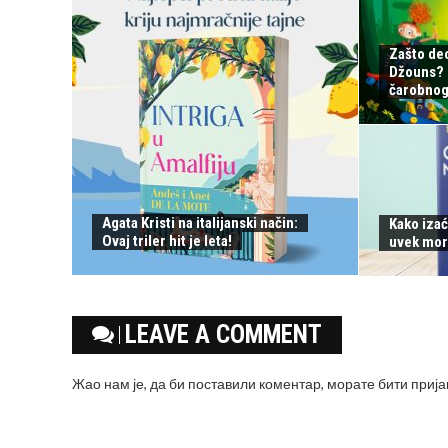
Zašto de
Džouns? S
čarobnog 
Agata Kristi na italijanski način:
Kako izać
Ovaj triler hit je leta!
uvek mor
LEAVE A COMMENT
Жао нам је, да би поставили коментар, морате
бити приј