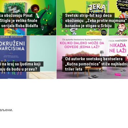
ca obožavaju Pinat
Svetski strip-hit koji deca
tiglo je veliko finale
obožavaju: „Zeka protiv majmuna“
serijala Roba Bidalfa
konačno je stigao u Srbiju
Od autorke svetskog bestselera
i na kraj sa ljudima koji
„Kućna pomoćnica“ stiže najhladnij
aju da budu u pravu?
triler leta
ављени
.