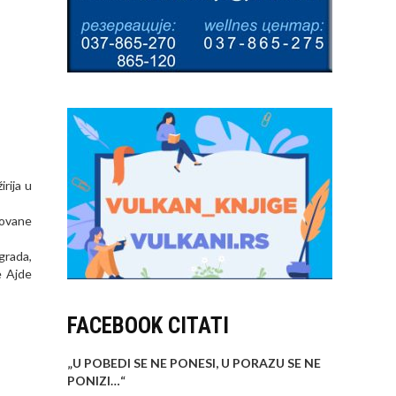
rija u
tovane
grada,
e Ajde
FACEBOOK CITATI
„U POBEDI SE NE PONESI, U PORAZU SE NE
PONIZI…
“