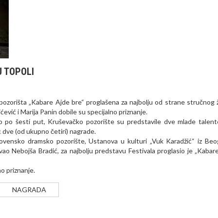
U TOPOLI
zorišta „Kabare Ajde bre“ proglašena za najbolju od strane stručnog ži
vić i Marija Panin dobile su specijalno priznanje.
o po šesti put, Kruševačko pozorište su predstavile dve mlade talen
dve (od ukupno četiri) nagrade.
slovensko dramsko pozorište, Ustanova u kulturi „Vuk Karadžić“ iz Beo
ao Nebojša Bradić, za najbolju predstavu Festivala proglasio je „Kabar
no priznanje.
NAGRADA