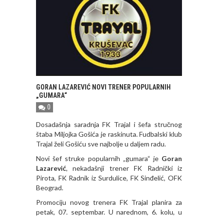
GORAN LAZAREVIĆ NOVI TRENER POPULARNIH
„GUMARA“
0
Dosadašnja saradnja FK Trajal i šefa stručnog
štaba Miljojka Gošića je raskinuta. Fudbalski klub
Trajal želi Gošiću sve najbolje u daljem radu.
Novi šef struke popularnih „gumara“ je
Goran
Lazarević
, nekadašnji trener FK Radnički iz
Pirota, FK Radnik iz Surdulice, FK Sinđelić, OFK
Beograd.
Promociju novog trenera FK Trajal planira za
petak, 07. septembar. U narednom, 6. kolu, u