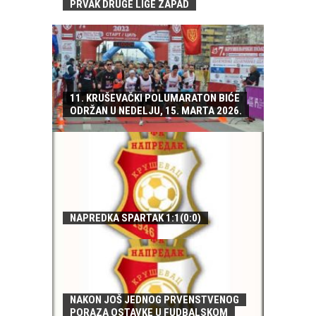
PRVAK DRUGE LIGE ZAPAD
11. KRUŠEVAČKI POLUMARATON BIĆE
ODRŽAN U NEDELJU, 15. MARTA 2026.
NAPREDKA SPARTAK 1:1(0:0)
NAKON JOŠ JEDNOG PRVENSTVENOG
PORAZA OSTAVKE U FUDBALSKOM