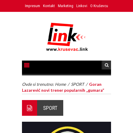
Impresum
Kontakt
Marketing
Linkovi
O Kruševcu
Ovde si trenutno:
Home
/
SPORT
/
Goran
Lazarević novi trener popularnih „gumara“
SPORT