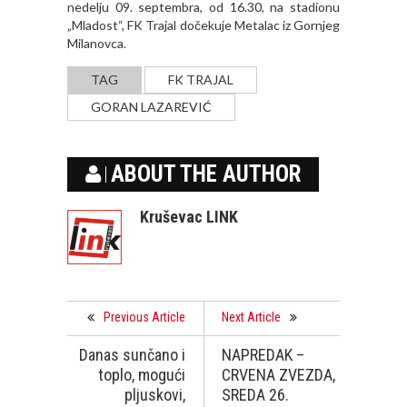
nedelju 09. septembra, od 16.30, na stadionu
„Mladost“, FK Trajal dočekuje Metalac iz Gornjeg
Milanovca.
TAG
FK TRAJAL
GORAN LAZAREVIĆ
ABOUT THE AUTHOR
Kruševac LINK
Previous Article
Next Article
Danas sunčano i
NAPREDAK –
toplo, mogući
CRVENA ZVEZDA,
pljuskovi,
SREDA 26.