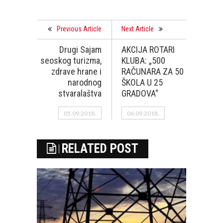
Previous Article
Next Article
Drugi Sajam
AKCIJA ROTARI
seoskog turizma,
KLUBA: „500
zdrave hrane i
RAČUNARA ZA 50
narodnog
ŠKOLA U 25
stvaralaštva
GRADOVA“
05.09.2018.
06.09.2018.
RELATED POST