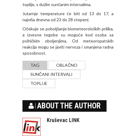
toplije, s dužim sunčanim intervalima.
Jutarnje temperature će biti od 13 do 17, a
najviša dnevna od 23 do 28 stepeni.
Očekuje se pobolјšanje biometeoroloških prilika,
a izvesne tegobe su moguće kod osoba sa
psihičkim obolјenjima. Od meteoropatskih
reakcija mogu se javiti nervoza i smanjena radna
sposobnost.
TAG
OBLAČNO
SUNČANI INTERVALI
TOPLIJE
ABOUT THE AUTHOR
Kruševac LINK