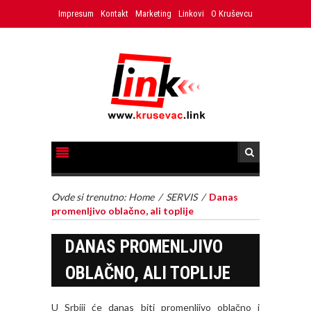
Impresum
Kontakt
Marketing
Linkovi
O Kruševcu
Ovde si trenutno:
Home
/
SERVIS
/
Danas
promenljivo oblačno, ali toplije
DANAS PROMENLJIVO
OBLAČNO, ALI TOPLIJE
U Srbiji će danas biti promenljivo oblačno i