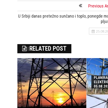
Previous Ar
U Srbiji danas pretežno sunčano i toplo, ponegde m
plju
25.08.2
RELATED POST
PLANIRA
ELEKTRI
05.08.20