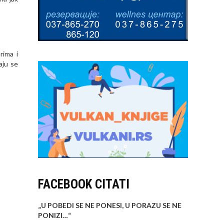
rima i
aju se
FACEBOOK CITATI
„U POBEDI SE NE PONESI, U PORAZU SE NE
PONIZI…
“