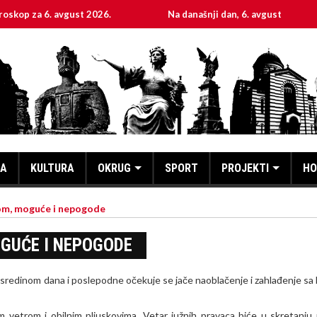
6. avgust 2026.
Na današnji dan, 6. avgust
Svet
KA
KULTURA
OKRUG
SPORT
PROJEKTI
HO
nom, moguće i nepogode
GUĆE I NEPOGODE
 sredinom dana i poslepodne očekuje se jače naoblačenje i zahlađenje sa 
 vetrom i obilnim pljuskovima. Vetar južnih pravaca biće u skretanju 