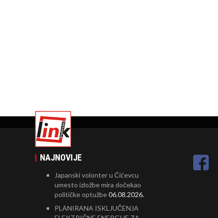
NAJNOVIJE
Japanski volonter u Ćićevcu
umesto izložbe mira dočekao
političke optužbe
06.08.2026.
PLANIRANA ISKLJUČENJA
ELEKTRIČNE ENERGIJE ZA