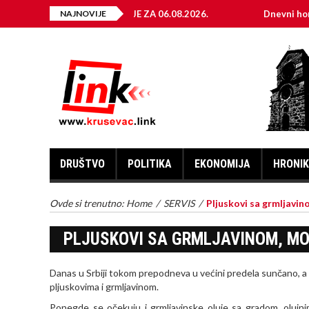
ELEKTRIČNE ENERGIJE ZA 06.08.2026.
NAJNOVIJE
Dnevni horoskop za 
DRUŠTVO
POLITIKA
EKONOMIJA
HRONI
Ovde si trenutno:
Home
/
SERVIS
/
Pljuskovi sa grmljavi
PLJUSKOVI SA GRMLJAVINOM, MO
Danas u Srbiji tokom prepodneva u većini predela sunčano, a
pljuskovima i grmljavinom.
Ponegde se očekuju i grmljavinske oluje sa gradom, olujnim