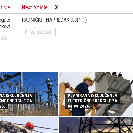
ticle
Next Article
ogući
RADNIČKI - NAPREDAK 3:3(1:1)
skovi
26.08.2018.
018.
NA ISKLJUČENJA
PLANIRANA ISKLJUČENJA
ČNE ENERGIJE ZA
ELEKTRIČNE ENERGIJE ZA
26.
04.08.2026.