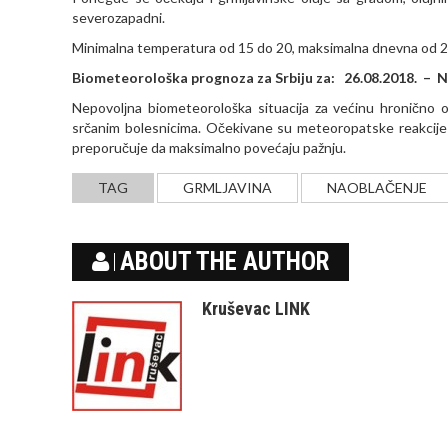
severozapadni.
Minimalna temperatura od 15 do 20, maksimalna dnevna od 2
Biometeorološka prognoza za Srbiju za: 26.08.2018. –
Nepovolјna biometeorološka situacija za većinu hronično ob
srčanim bolesnicima. Očekivane su meteoropatske reakcije 
preporučuje da maksimalno povećaju pažnju.
TAG
GRMLJAVINA
NAOBLAČENJE
ABOUT THE AUTHOR
Kruševac LINK