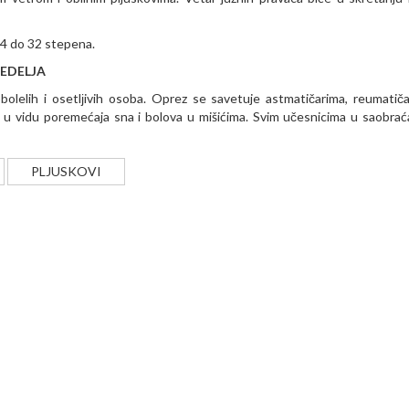
4 do 32 stepena.
 NEDELJA
olelih i osetlјivih osoba. Oprez se savetuje astmatičarima, reumatiča
u vidu poremećaja sna i bolova u mišićima. Svim učesnicima u saobrać
PLJUSKOVI