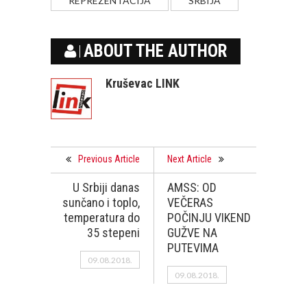
REPREZENTACIJA
SRBIJA
ABOUT THE AUTHOR
Kruševac LINK
Previous Article
Next Article
U Srbiji danas
AMSS: OD
sunčano i toplo,
VEČERAS
temperatura do
POČINJU VIKEND
35 stepeni
GUŽVE NA
PUTEVIMA
09.08.2018.
09.08.2018.