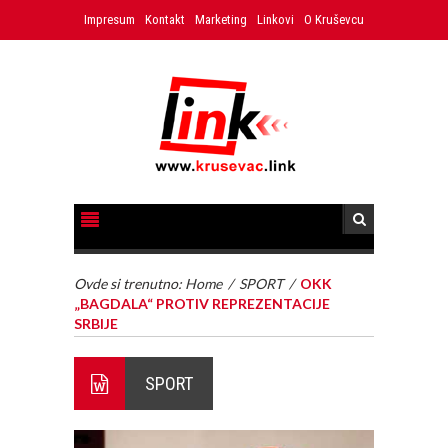
Impresum
Kontakt
Marketing
Linkovi
O Kruševcu
Ovde si trenutno:
Home
/
SPORT
/
OKK
„BAGDALA“ PROTIV REPREZENTACIJE
SRBIJE
SPORT