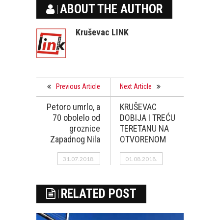
ABOUT THE AUTHOR
Kruševac LINK
Previous Article
Next Article
Petoro umrlo, a
KRUŠEVAC
70 obolelo od
DOBIJA I TREĆU
groznice
TERETANU NA
Zapadnog Nila
OTVORENOM
31.07.2018.
01.08.2018.
RELATED POST