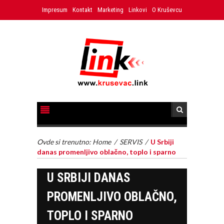
Impresum
Kontakt
Marketing
Linkovi
O Kruševcu
Ovde si trenutno:
Home
/
SERVIS
/
U Srbiji
danas promenljivo oblačno, toplo i sparno
U SRBIJI DANAS
PROMENLJIVO OBLAČNO,
TOPLO I SPARNO