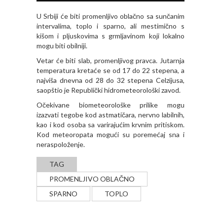
U Srbiji će biti promenljivo oblačno sa sunčanim
intervalima, toplo i sparno, ali mestimično s
kišom i pljuskovima s grmljavinom koji lokalno
mogu biti obilniji.
Vetar će biti slab, promenljivog pravca. Jutarnja
temperatura kretaće se od 17 do 22 stepena, a
najviša dnevna od 28 do 32 stepena Celzijusa,
saopštio je Republički hidrometeorološki zavod.
Očekivane biometeorološke prilike mogu
izazvati tegobe kod astmatičara, nervno labilnih,
kao i kod osoba sa varirajućim krvnim pritiskom.
Kod meteoropata mogući su poremećaj sna i
neraspoloženje.
TAG
PROMENLJIVO OBLAČNO
SPARNO
TOPLO