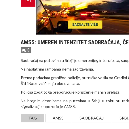
AMSS: UMEREN INTENZITET SAOBRAĆAJA, Č
0
Saobraćaj na putevima u Srbiji je umerenijeg intenziteta, sao
Na naplatnim rampama nema zadržavanja.
Prema podacima granične policije, putnička vozila na Gradin
Šid i Batrovci čekaju oko dva sata.
Policija zbog toga preporučuje korišćenje manjih prelaza.
Na brojnim deonicama na putevima u Srbiji u toku su rad
signalizacije, upozorio je AMSS.
TAG
AMSS
SAOBRAĆAJ
SRBI