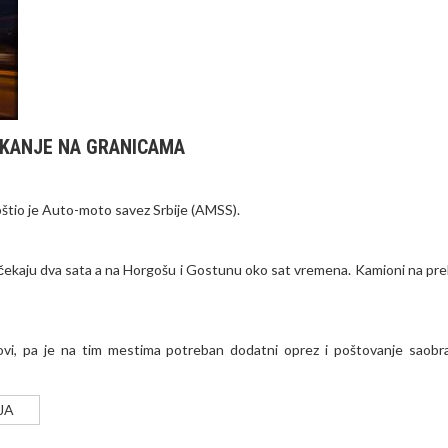
EKANJE NA GRANICAMA
pštio je Auto-moto savez Srbije (AMSS).
i čekaju dva sata a na Horgošu i Gostunu oko sat vremena. Kamioni na pre
ovi, pa je na tim mestima potreban dodatni oprez i poštovanje saobr
JA