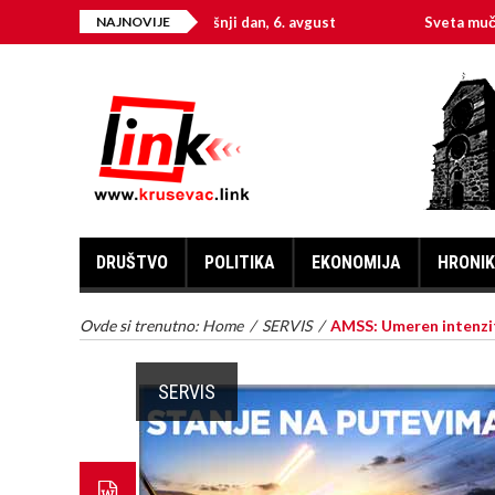
Na današnji dan, 6. avgust
NAJNOVIJE
Sveta mučenica Hri
DRUŠTVO
POLITIKA
EKONOMIJA
HRONI
Ovde si trenutno:
Home
/
SERVIS
/
AMSS: Umeren intenzit
SERVIS