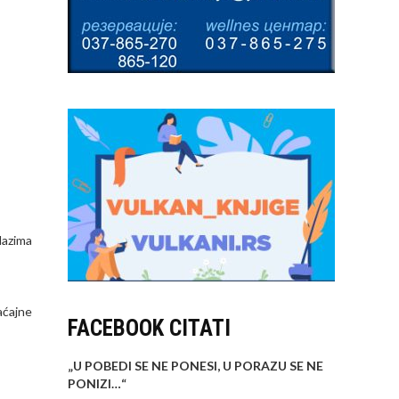
lazima
aćajne
FACEBOOK CITATI
„U POBEDI SE NE PONESI, U PORAZU SE NE
PONIZI…
“