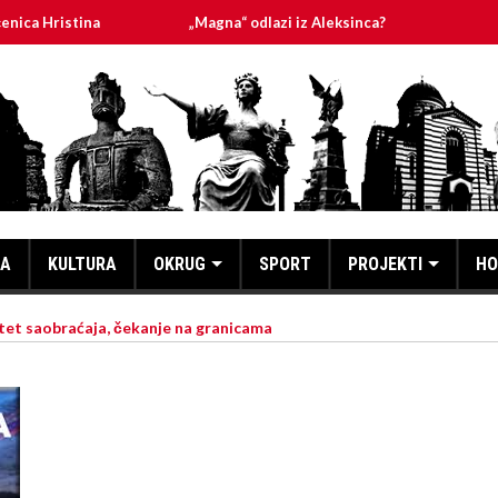
stina
„Magna“ odlazi iz Aleksinca?
PLANIRANA I
KA
KULTURA
OKRUG
SPORT
PROJEKTI
HO
et saobraćaja, čekanje na granicama