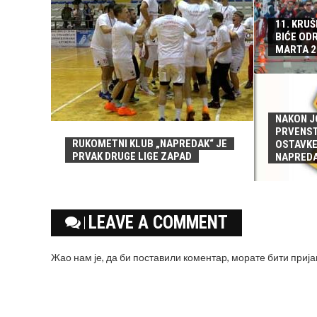
11. KRU
BIĆE ODR
MARTA 2
NAKON J
PRVENS
RUKOMETNI KLUB „NAPREDAK“ JE
OSTAVKE
PRVAK DRUGE LIGE ZAPAD
NAPRED
LEAVE A COMMENT
Жао нам је, да би поставили коментар, морате
бити приј