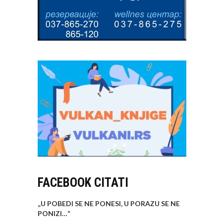
FACEBOOK CITATI
„U POBEDI SE NE PONESI, U PORAZU SE NE
PONIZI…
“