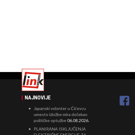
NAJNOVIJE
Japanski volonter u Ćićevcu
umesto izložbe mira dočekao
političke optužbe
06.08.2026.
PLANIRANA ISKLJUČENJA
ELEKTRIČNE ENERGIJE ZA