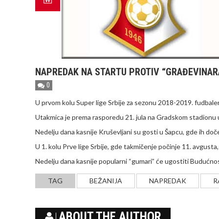
NAPREDAK NA STARTU PROTIV “GRAĐEVINARA
0
U prvom kolu Super lige Srbije za sezonu 2018-2019. fudbal
Utakmica je prema rasporedu 21. jula na Gradskom stadionu 
Nedelju dana kasnije Kruševljani su gosti u Šapcu, gde ih do
U 1. kolu Prve lige Srbije, gde takmičenje počinje 11. avgusta
Nedelju dana kasnije popularni “gumari” će ugostiti Budućno
TAG
BEŽANIJA
NAPREDAK
R
ABOUT THE AUTHOR