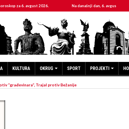
a 6. avgust 2026.
Na današnji dan, 6. avgust
Sv
KA
KULTURA
OKRUG
SPORT
PROJEKTI
HO
tiv “građevinara”, Trajal protiv Bežanije