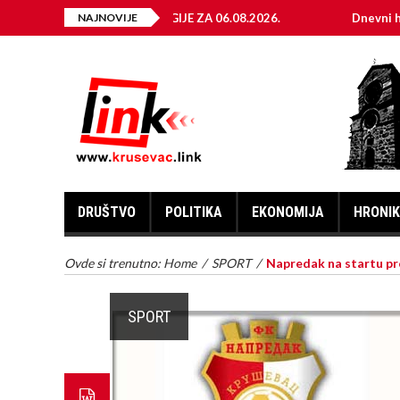
A ELEKTRIČNE ENERGIJE ZA 06.08.2026.
NAJNOVIJE
Dnevni horoskop z
DRUŠTVO
POLITIKA
EKONOMIJA
HRONI
Ovde si trenutno:
Home
/
SPORT
/
Napredak na startu pro
SPORT