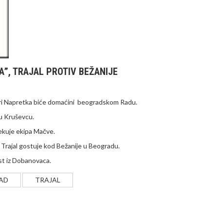
”, TRAJAL PROTIV BEŽANIJE
eri Napretka biće domaćini beogradskom Radu.
u Kruševcu.
čekuje ekipa Mačve.
, Trajal gostuje kod Bežanije u Beogradu.
st iz Dobanovaca.
AD
TRAJAL