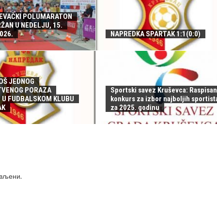
ŠEVAČKI POLUMARATON
ŽAN U NEDELJU, 15.
026.
NAPREDKA SPARTAK 1:1(0:0)
OŠ JEDNOG
TVENOG PORAZA
Sportski savez Kruševca: Raspisan
 U FUDBALSKOM KLUBU
konkurs za izbor najboljih sportist
AK
za 2025. godinu
ављени
.