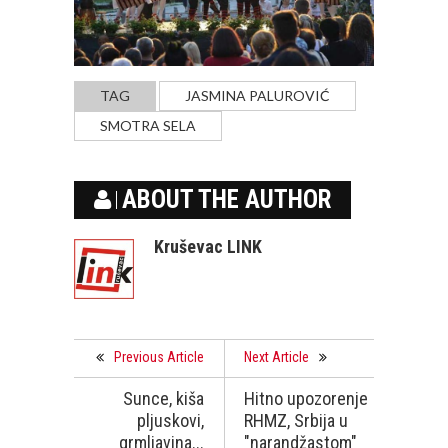
TAG
JASMINA PALUROVIĆ
SMOTRA SELA
ABOUT THE AUTHOR
Kruševac LINK
Previous Article
Next Article
Sunce, kiša
Hitno upozorenje
pljuskovi,
RHMZ, Srbija u
grmljavina...
"narandžastom"