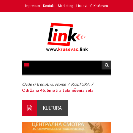
Impresum
Kontakt
Marketing
Linkovi
O Kruševcu
Ovde si trenutno:
Home
/
KULTURA
/
Održana 45. Smotra takmičenja sela
KULTURA