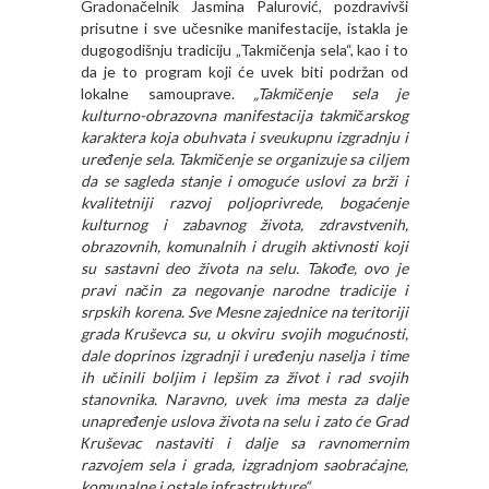
Gradonačelnik Jasmina Palurović, pozdravivši
prisutne i sve učesnike manifestacije, istakla je
dugogodišnju tradiciju „Takmičenja sela“, kao i to
da je to program koji će uvek biti podržan od
lokalne samouprave.
„Takmičenje sela je
kulturno-obrazovna manifestacija takmičarskog
karaktera koja obuhvata i sveukupnu izgradnju i
uređenje sela. Takmičenje se organizuje sa ciljem
da se sagleda stanje i omoguće uslovi za brži i
kvalitetniji razvoj poljoprivrede, bogaćenje
kulturnog i zabavnog života, zdravstvenih,
obrazovnih, komunalnih i drugih aktivnosti koji
su sastavni deo života na selu. Takođe, ovo je
pravi način za negovanje narodne tradicije i
srpskih korena. Sve Mesne zajednice na teritoriji
grada Кruševca su, u okviru svojih mogućnosti,
dale doprinos izgradnji i uređenju naselja i time
ih učinili boljim i lepšim za život i rad svojih
stanovnika. Naravno, uvek ima mesta za dalje
unapređenje uslova života na selu i zato će Grad
Кruševac nastaviti i dalje sa ravnomernim
razvojem sela i grada, izgradnjom saobraćajne,
komunalne i ostale infrastrukture“.