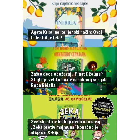
Agata Kristi na italijanski način: Ovaj
triler hit je leta!
Zašto deca obožavaju Pinat Džouns?
Stiglo je veliko finale čarobnog serijala
Roba Bidalfa
Svetski strip-hit koji deca obožavaju:
„Zeka protiv majmuna“ konačno je
stigao u Srbiju