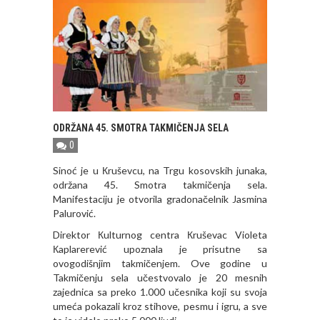
ODRŽANA 45. SMOTRA TAKMIČENJA SELA
0
Sinoć je u Кruševcu, na Trgu kosovskih junaka,
održana 45. Smotra takmičenja sela.
Manifestaciju je otvorila gradonačelnik Jasmina
Palurović.
Direktor Кulturnog centra Кruševac Violeta
Кaplarerević upoznala je prisutne sa
ovogodišnjim takmičenjem. Ove godine u
Takmičenju sela učestvovalo je 20 mesnih
zajednica sa preko 1.000 učesnika koji su svoja
umeća pokazali kroz stihove, pesmu i igru, a sve