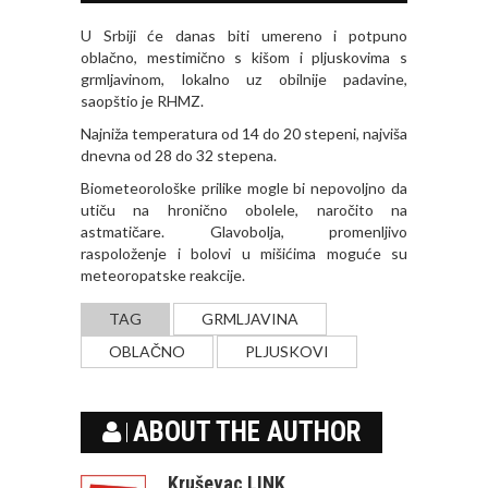
U Srbiji će danas biti umereno i potpuno
oblačno, mestimično s kišom i pljuskovima s
grmljavinom, lokalno uz obilnije padavine,
saopštio je RHMZ.
Najniža temperatura od 14 do 20 stepeni, najviša
dnevna od 28 do 32 stepena.
Biometeorološke prilike mogle bi nepovoljno da
utiču na hronično obolele, naročito na
astmatičare. Glavobolja, promenljivo
raspoloženje i bolovi u mišićima moguće su
meteoropatske reakcije.
TAG
GRMLJAVINA
OBLAČNO
PLJUSKOVI
ABOUT THE AUTHOR
Kruševac LINK