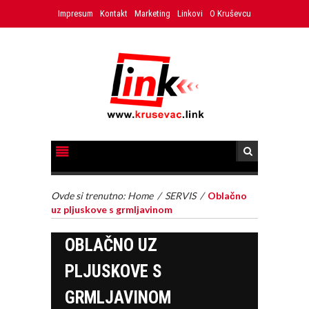
Impresum
Kontakt
Marketing
Linkovi
O Kruševcu
Ovde si trenutno:
Home
/
SERVIS
/
Oblačno
uz pljuskove s grmljavinom
OBLAČNO UZ
PLJUSKOVE S
GRMLJAVINOM