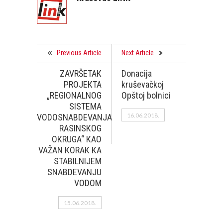
Previous Article
Next Article
ZAVRŠETAК
Donacija
PROJEКTA
kruševačkoj
„REGIONALNOG
Opštoj bolnici
SISTEMA
16.06.2018.
VODOSNABDEVANJA
RASINSКOG
OКRUGA“ КAO
VAŽAN КORAК КA
STABILNIJEM
SNABDEVANJU
VODOM
15.06.2018.