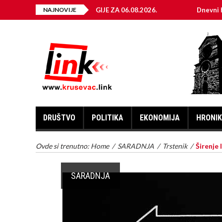
EKTRIČNE ENERGIJE ZA 06.08.2026.
NAJNOVIJE
Dnevni horoskop za 6.
DRUŠTVO
POLITIKA
EKONOMIJA
HRONI
Ovde si trenutno:
Home
/
SARADNJA
/
Trstenik
/
Širenje 
SARADNJA