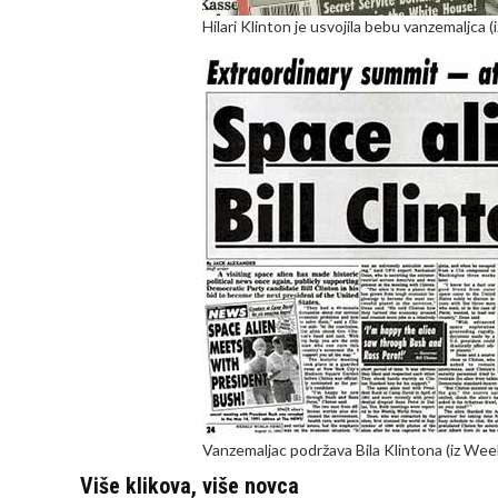
Hilari Klinton je usvojila bebu vanzemaljca
Vanzemaljac podržava Bila Klintona (iz We
Više klikova, više novca