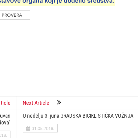
PROVERA
ticle
Next Article
Duvan
U nedelju 3. juna GRADSKA BICIKLISTIČKA VOŽNJA
dova”
31.05.2018.
018.