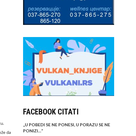
FACEBOOK CITATI
tu.
„U POBEDI SE NE PONESI, U PORAZU SE NE
PONIZI…
“
ože da