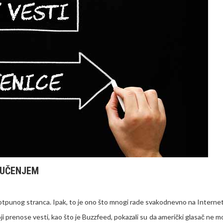
I UČENJEM
 potpunog stranca. Ipak, to je ono što mnogi rade svakodnevno na Interne
ji prenose vesti, kao što je
Buzzfeed
, pokazali su da američki glasač ne m