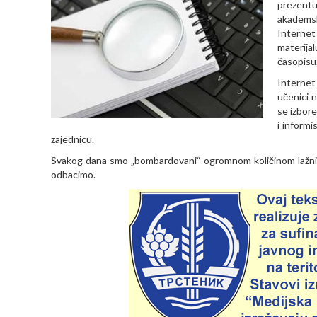
prezentuj
akademsk
Internet
materij
časopisu
Internet
učenici n
se izbore
i informi
zajednicu.
Svakog dana smo „bombardovani“ ogromnom količinom lažnih
odbacimo.