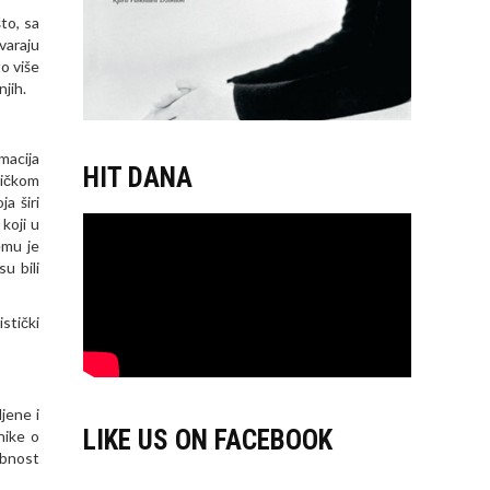
to, sa
varaju
to više
njih.
macija
HIT DANA
ričkom
a širi
koji u
emu je
u bili
stički
ljene i
LIKE US ON FACEBOOK
nike o
obnost