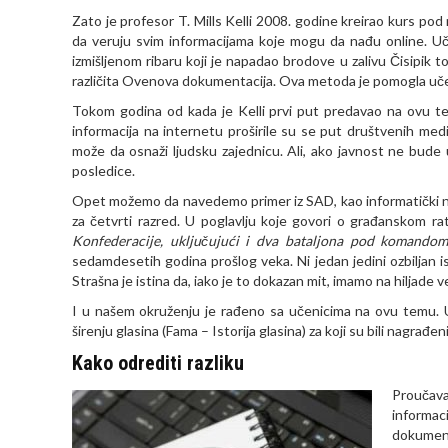
Zato je profesor
T. Mills Kelli
2008. godine kreirao kurs pod n
da veruju svim informacijama koje mogu da nađu online. Uč
izmišljenom ribaru koji je napadao brodove u zalivu Čisipik t
različita Ovenova dokumentacija. Ova metoda je pomogla učen
Tokom godina od kada je
Kelli
prvi put predavao na ovu te
informacija na internetu proširile su se put društvenih medi
može da osnaži ljudsku zajednicu. Ali, ako javnost ne bude u 
posledice.
Opet možemo da navedemo primer iz SAD, kao informatički najra
za četvrti razred. U poglavlju koje govori o građanskom 
Konfederacije, uključujući i dva bataljona pod komandom
sedamdesetih godina prošlog veka. Ni jedan jedini ozbiljan 
Strašna je istina da, iako je to dokazan mit, imamo na hiljade
v
I u našem okruženju je rađeno sa učenicima na ovu temu. U 
širenju glasina (Fama – Istorija glasina) za koji su bili nagrađeni
Kako odrediti razliku
Proučava
informac
dokumenat