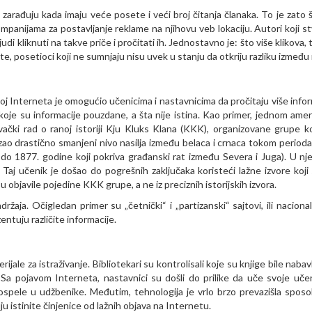
e zarađuju kada imaju veće posete i veći broj čitanja članaka. To je zato š
mpanijama za postavljanje reklame na njihovu veb lokaciju. Autori koji st
udi kliknuti na takve priče i pročitati ih. Jednostavno je: što više klikova, 
te, posetioci koji ne sumnjaju nisu uvek u stanju da otkriju razliku između 
voj Interneta je omogućio učenicima i nastavnicima da pročitaju više infor
 koje su informacije pouzdane, a šta nije istina. Kao primer, jednom ame
čki rad o ranoj istoriji Kju Kluks Klana (KKK), organizovane grupe koj
kazao drastično smanjeni nivo nasilja između belaca i crnaca tokom perioda 
do 1877. godine koji pokriva građanski rat između Severa i Juga). U nj
j učenik je došao do pogrešnih zaključaka koristeći lažne izvore koji s
u objavile pojedine KKK grupe, a ne iz preciznih istorijskih izvora.
aja. Očigledan primer su „četnički“ i „partizanski“ sajtovi, ili nacionali
entuju različite informacije.
jale za istraživanje. Bibliotekari su kontrolisali koje su knjige bile nabav
a. Sa pojavom Interneta, nastavnici su došli do prilike da uče svoje uče
 dospele u udžbenike. Međutim, tehnologija je vrlo brzo prevazišla spos
u istinite činjenice od lažnih objava na Internetu.