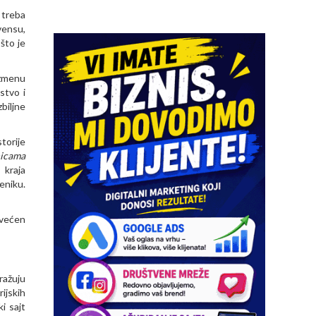
 treba
vensu,
što je
azmenu
stvo i
biljne
torije
nicama
 kraja
eniku.
svećen
ražuju
ijskih
i sajt