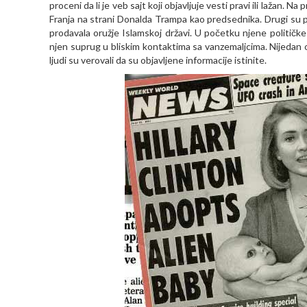
proceni da li je veb sajt koji objavljuje vesti pravi ili lažan. Na
Franja na strani Donalda Trampa kao predsednika. Drugi su pre
prodavala oružje Islamskoj državi. U početku njene političke k
njen suprug u bliskim kontaktima sa vanzemaljcima. Nijedan 
ljudi su verovali da su objavljene informacije istinite.