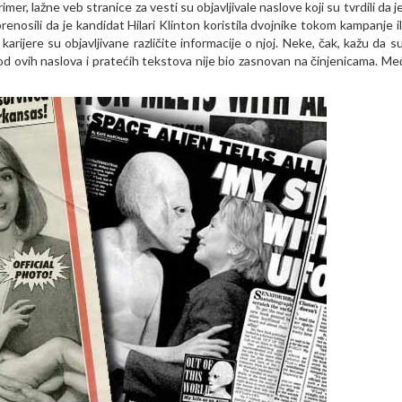
 primer, lažne veb stranice za vesti su objavljivale naslove koji su tvrdili da 
nosili da je kandidat Hilari Klinton koristila dvojnike tokom kampanje ili
arijere su objavljivane različite informacije o njoj. Neke, čak, kažu da su
od ovih naslova i pratećih tekstova nije bio zasnovan na činjenicama. Me