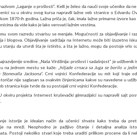
azivom „Laganje o prošlosti“. Kelli je želeo da nauči svoje učenike da ne
enici su u okviru ovog kursa napravili lažne veb stranice o Edvardu O
okom 1870-ih godina. Lažna priča je, čak, imala lažne primarne izvore kao 
icima da vide kako je lako verovati lažnim vestima.
mu svom razredu stvarisu se menjale. Mogućnosti za objavljivanje i r
ja i blogova. Objavljivanje sadržaja na Internetu može biti izuzetno isku
stanju da utvrdi šta je istinito, a šta je lažno, mogu da postoje vrlo oz
zvijenije sredine. „Naša Virdžinija: prošlost i sadašnjost“ je udžbenik is
ratu na jednom mestu se kaže:
„hiljade crnaca sa Juga se borilo u jedi
 Stonevalla Jacksona“
. Crni vojnici Konfederacije su mit koji traje od
istoričar nije saglasan sa ovakvim činjenicama kakve su navedene u udžb
eb stranica
koje tvrde da su postojali crni vojnici Konfederacije.
okviru projekta Internest kruševački gimnazijalci su napravili sajt po
.
nje istorije je idealan način da učenici shvate kako treba da pret
ije na mreži. Neophodno je pažljivo čitanje i detaljna analiza istor
a. Postoji nekoliko stvari koje treba uraditi prilikom procene da li nek