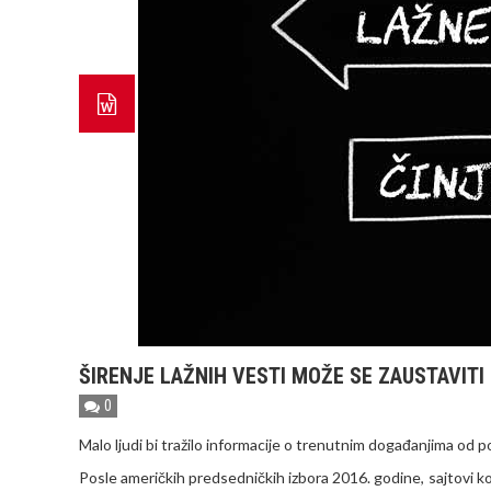
ŠIRENJE LAŽNIH VESTI MOŽE SE ZAUSTAVIT
0
Malo ljudi bi tražilo informacije o trenutnim događanjima od
Posle američkih predsedničkih izbora 2016. godine, sajtovi ko