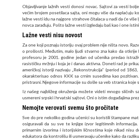
Objavljivanje lažnih vesti donosi novac. Sajtovi za vesti bolj
većim brojem posetilaca sajta, oni mogu više da naplaćuju ko
lažne vesti idu na najgore strahove čitalaca u nadi da će više lj
novca zarađuju. Pošto lažne vesti izgledaju baš kao i one istini
Lažne vesti nisu novost
Za one koji poznaju istoriju ovaj problem nije ništa novo. Raz
o prošlosti. Međutim, malo ljudi stvarno zna kako da otkrije
profesoru je 2001. godine jedan od učenika predao istraživa
rasističku mržnju i koja je i danas aktivna. Doneti rad je pri
američkoj istoriji nazivaju
„Rekonstrukcija“
(period od 1863, 
okarakterisao odnos KKK sa crnim susedima kao pozitivan. Ta
pristrasni. Njegove informacije su došle sa veb stranica koje s
Iz našeg najbližeg okruženja možete videti mnogo sličnih sadrž
usmereni srpski i hrvatski sajtovi. Oni o istim događajima prez
Nemojte verovati svemu što pročitate
Sve do pre nekoliko godina učenici su koristili štampane materi
osiguravali da su sve te knjige izvor legitimnih informacij
primarnim izvorima i istorijskim ličnostima koje nikad nisu
edukatora da kontrolišu ili usmeravaju učenike kako da razlikuj