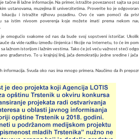
e tačne ili lažne informacije. Na primer, istražite povezanost sajta sa po
im ustanovama, muzejima ili univerzitetima. Proverite ko je odgovoran
 lokaciju i istražite njihovu pozadinu. Ovo će vam pomoći da pris
alu sa istim nivoom poverenja koje možete imati prema nekom na
.
 je omogućio svakome od nas da bude svoj sopstveni istoričar. Ukolik
auče da vide razliku između činjenica i fikcije na Internetu, to će im pom
 sa lažnom istorijom i lažnim vestima. Tako će još veću važnost steći odg
sano građanstvo. To u krajnjoj linij, jača demokratiju jedne sredine i jača
 informacija. Svuda oko nas ima mnogo primera. Naučimo da ih prepoz