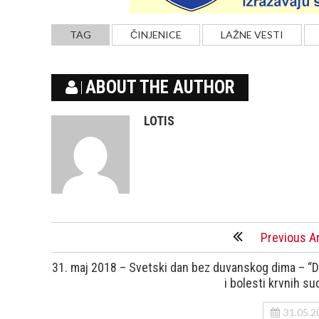
TAG
ČINJENICE
LAŽNE VESTI
ABOUT THE AUTHOR
LOTIS
Previous Ar
31. maj 2018 – Svetski dan bez duvanskog dima – “
i bolesti krvnih su
31.05.2