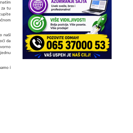
znatim
 za tu
tupite
učnom
o naši
oći da
ovorno
 jednu
namo i