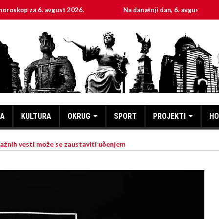
 avgust 2026.
Na današnji dan, 6. avgust
Sveta 
KA
KULTURA
OKRUG
SPORT
PROJEKTI
HO
lažnih vesti može se zaustaviti učenjem