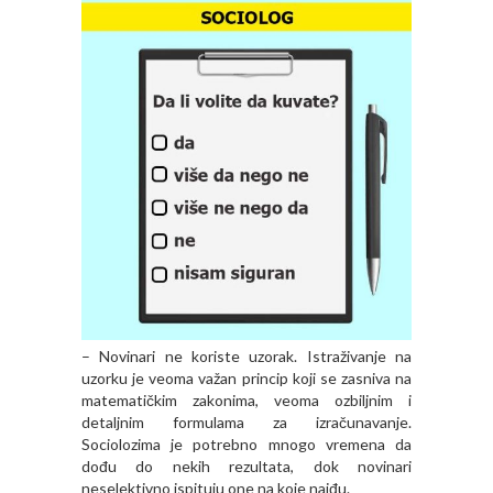
– Novinari ne koriste
uzorak
. Istraživanje na
uzorku je veoma važan princip koji se zasniva na
matematičkim zakonima, veoma ozbiljnim i
detaljnim formulama za izračunavanje.
Sociolozima je potrebno mnogo vremena da
dođu do nekih rezultata, dok novinari
neselektivno ispituju one na koje naiđu.