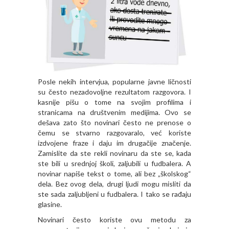
Posle nekih intervjua, popularne javne ličnosti
su često nezadovoljne rezultatom razgovora. I
kasnije pišu o tome na svojim profilima i
stranicama na društvenim medijima. Ovo se
dešava zato što novinari često ne prenose o
čemu se stvarno razgovaralo, već koriste
izdvojene fraze i daju im drugačije značenje.
Zamislite da ste rekli novinaru da ste se, kada
ste bili u srednjoj školi, zaljubili u fudbalera. A
novinar napiše tekst o tome, ali bez „školskog“
dela. Bez ovog dela, drugi ljudi mogu misliti da
ste sada zaljubljeni u fudbalera. I tako se rađaju
glasine.
Novinari često koriste ovu metodu za