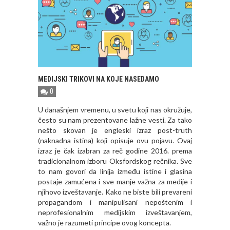
MEDIJSKI TRIKOVI NA KOJE NASEDAMO
0
U današnjem vremenu, u svetu koji nas okružuje,
često su nam prezentovane lažne vesti. Za tako
nešto skovan je engleski izraz
post-truth
(naknadna istina) koji opisuje ovu pojavu. Ovaj
izraz je čak izabran za reč godine 2016. prema
tradicionalnom izboru Oksfordskog rečnika. Sve
to nam govori da linija između istine i glasina
postaje zamućena i sve manje važna za medije i
njihovo izveštavanje. Kako ne biste bili prevareni
propagandom i manipulisani nepoštenim i
neprofesionalnim medijskim izveštavanjem,
važno je razumeti principe ovog koncepta.