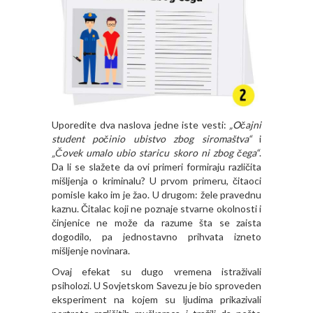
Uporedite dva naslova jedne iste vesti:
„Očajni
student počinio ubistvo zbog siromaštva“
i
„Čovek umalo ubio staricu skoro ni zbog čega“
.
Da li se slažete da ovi primeri formiraju različita
mišljenja o kriminalu? U prvom primeru, čitaoci
pomisle kako im je žao. U drugom: žele pravednu
kaznu. Čitalac koji ne poznaje stvarne okolnosti i
činjenice ne može da razume šta se zaista
dogodilo, pa jednostavno prihvata izneto
mišljenje novinara.
Ovaj efekat su dugo vremena istraživali
psiholozi. U Sovjetskom Savezu je bio sproveden
eksperiment na kojem su ljudima prikazivali