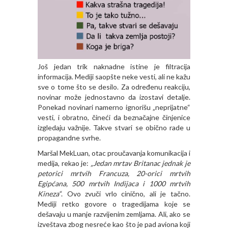
Još jedan trik naknadne istine je filtracija
informacija. Mediji saopšte neke vesti, ali ne kažu
sve o tome što se desilo. Za određenu reakciju,
novinar može jednostavno da izostavi detalje.
Ponekad novinari namerno ignorišu „neprijatne“
vesti, i obratno, čineći da beznačajne činjenice
izgledaju važnije. Takve stvari se obično rade u
propagandne svrhe.
Maršal MekLuan, otac proučavanja komunikacija i
medija, rekao je:
„Jedan mrtav Britanac jednak je
petorici mrtvih Francuza, 20-orici mrtvih
Egipćana, 500 mrtvih Indijaca i 1000 mrtvih
Kineza“
. Ovo zvuči vrlo cinično, ali je tačno.
Mediji retko govore o tragedijama koje se
dešavaju u manje razvijenim zemljama. Ali, ako se
izveštava zbog nesreće kao što je pad aviona koji