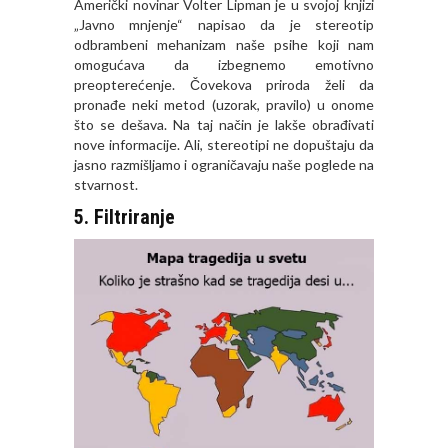
Američki novinar Volter Lipman je u svojoj knjizi
„
Javno mnjenje
“ napisao da je stereotip
odbrambeni mehanizam naše psihe koji nam
omogućava da izbegnemo emotivno
preopterećenje. Čovekova priroda želi da
pronađe neki metod (uzorak, pravilo) u onome
što se dešava. Na taj način je lakše obrađivati
nove informacije. Ali, stereotipi ne dopuštaju da
jasno razmišljamo i ograničavaju naše poglede na
stvarnost.
5. Filtriranje