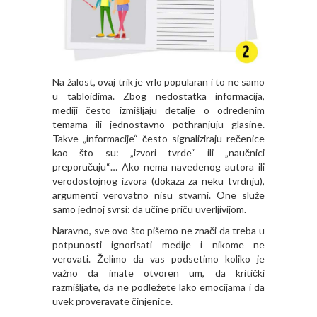
Na žalost, ovaj trik je vrlo popularan i to ne samo
u tabloidima. Zbog nedostatka informacija,
mediji često izmišljaju detalje o određenim
temama ili jednostavno pothranjuju glasine.
Takve „informacije“ često signaliziraju rečenice
kao što su: „izvori tvrde“ ili „naučnici
preporučuju“… Ako nema navedenog autora ili
verodostojnog izvora (dokaza za neku tvrdnju),
argumenti verovatno nisu stvarni. One služe
samo jednoj svrsi: da učine priču uverljivijom.
Naravno, sve ovo što pišemo ne znači da treba u
potpunosti ignorisati medije i nikome ne
verovati. Želimo da vas podsetimo koliko je
važno da imate otvoren um, da kritički
razmišljate, da ne podležete lako emocijama i da
uvek proveravate činjenice.