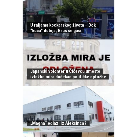
U raljama kockarskog života – Dok
“kuća” dobija, Brus se gasi
Japanski volonter u Ćićevcu umesto
izložbe mira dočekao političke optužbe
„Magna“ odlazi iz Aleksinca?