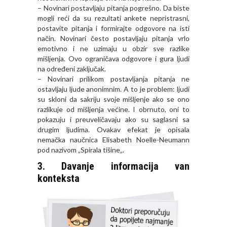
– Novinari postavljaju pitanja pogrešno. Da biste
mogli reći da su rezultati ankete nepristrasni,
postavite pitanja i formirajte odgovore na isti
način. Novinari često postavljaju pitanja vrlo
emotivno i ne uzimaju u obzir sve razlike
mišljenja. Ovo ograničava odgovore i gura ljudi
na određeni zaključak.
– Novinari prilikom postavljanja pitanja ne
ostavljaju ljude anonimnim. A to je problem: ljudi
su skloni da sakriju svoje mišljenje ako se ono
razlikuje od mišljenja većine. I obrnuto, oni to
pokazuju i preuveličavaju ako su saglasni sa
drugim ljudima. Ovakav efekat je opisala
nemačka naučnica Elisabeth Noelle-Neumann
pod nazivom „
Spirala tišine
„.
3. Davanje informacija van
konteksta