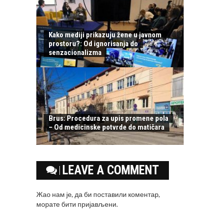
Kako mediji prikazuju žene u javnom
prostoru?: Od ignorisanja do
senzacionalizma
Brus: Procedura za upis promene pola
– Od medicinske potvrde do matičara
LEAVE A COMMENT
Жао нам је, да би поставили коментар,
морате
бити пријављени
.