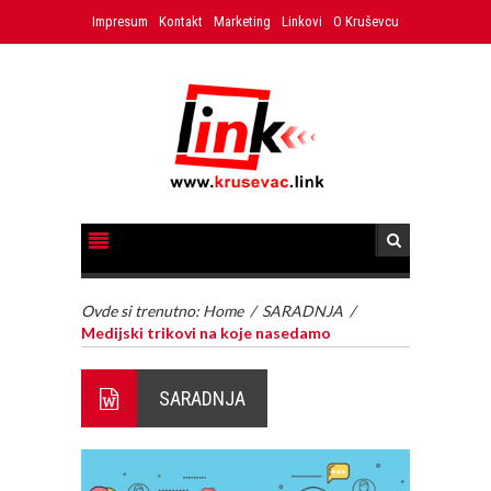
Impresum
Kontakt
Marketing
Linkovi
O Kruševcu
Ovde si trenutno:
Home
/
SARADNJA
/
Medijski trikovi na koje nasedamo
SARADNJA