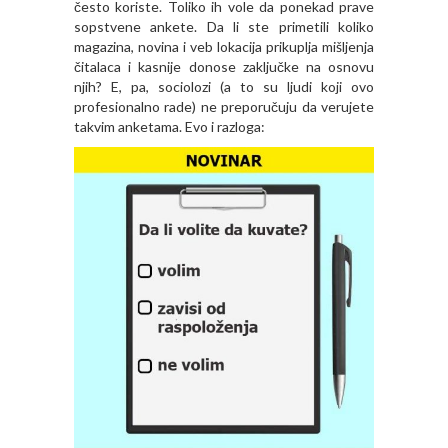
često koriste. Toliko ih vole da ponekad prave
sopstvene ankete. Da li ste primetili koliko
magazina, novina i veb lokacija prikuplja mišljenja
čitalaca i kasnije donose zaključke na osnovu
njih? E, pa, sociolozi (a to su ljudi koji ovo
profesionalno rade) ne preporučuju da verujete
takvim anketama. Evo i razloga: