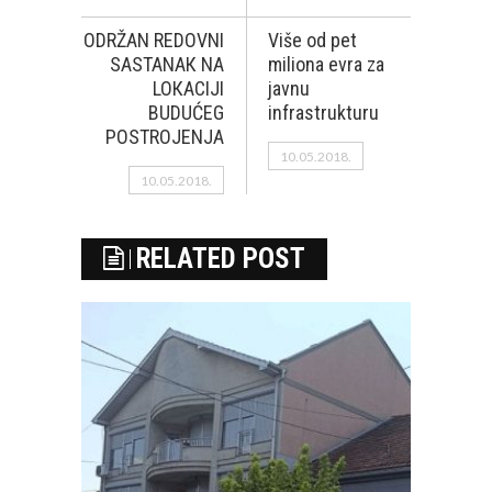
ODRŽAN REDOVNI
Više od pet
SASTANAК NA
miliona evra za
LOКACIJI
javnu
BUDUĆEG
infrastrukturu
POSTROJENJA
10.05.2018.
10.05.2018.
RELATED POST