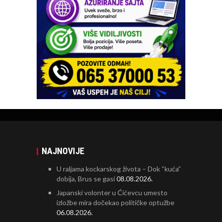
NAJNOVIJE
U raljama kockarskog života – Dok “kuća”
dobija, Brus se gasi
08.08.2026.
Japanski volonter u Ćićevcu umesto
izložbe mira dočekao političke optužbe
06.08.2026.