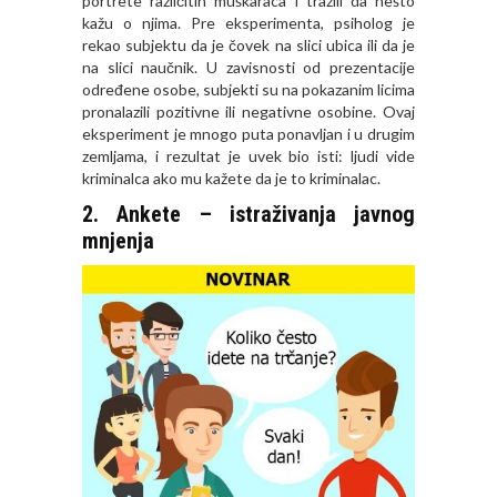
portrete različitih muškaraca i tražili da nešto
kažu o njima. Pre eksperimenta, psiholog je
rekao subjektu da je čovek na slici ubica ili da je
na slici naučnik. U zavisnosti od prezentacije
određene osobe, subjekti su na pokazanim licima
pronalazili pozitivne ili negativne osobine. Ovaj
eksperiment je mnogo puta ponavljan i u drugim
zemljama, i rezultat je uvek bio isti: ljudi vide
kriminalca ako mu kažete da je to kriminalac.
2. Ankete – istraživanja javnog
mnjenja