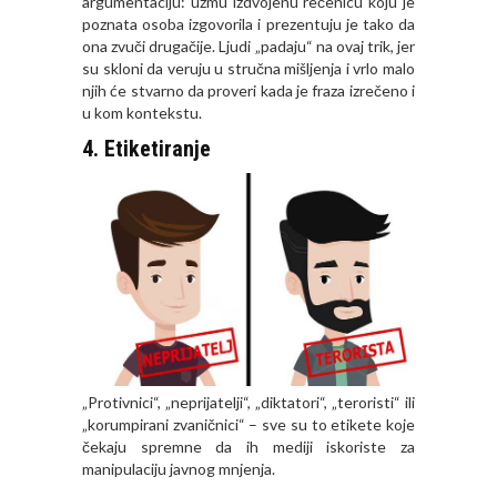
argumentaciju: uzmu izdvojenu rečenicu koju je
poznata osoba izgovorila i prezentuju je tako da
ona zvuči drugačije. Ljudi „padaju“ na ovaj trik, jer
su skloni da veruju u stručna mišljenja i vrlo malo
njih će stvarno da proveri kada je fraza izrečeno i
u kom kontekstu.
4. Etiketiranje
„Protivnici“, „neprijatelji“, „diktatori“, „teroristi“ ili
„korumpirani zvaničnici“ – sve su to etikete koje
čekaju spremne da ih mediji iskoriste za
manipulaciju javnog mnjenja.