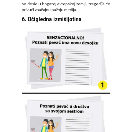
se desio u bogatoj evropskoj zemlji, tragedija će
privući značajnu pažnju medija.
6. Očigledna izmišljotina