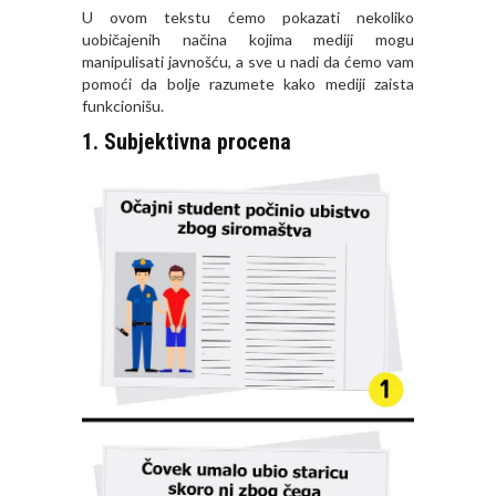
U ovom tekstu ćemo pokazati nekoliko
uobičajenih načina kojima mediji mogu
manipulisati javnošću, a sve u nadi da ćemo vam
pomoći da bolje razumete kako mediji zaista
funkcionišu.
1. Subjektivna procena