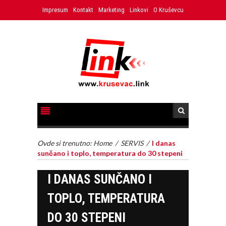
Impresum
Kontakt
Marketing
Linkovi
O Kruševcu
Ovde si trenutno:
Home
/
SERVIS
/
I danas
sunčano i toplo, temperatura do 30 stepeni
I DANAS SUNČANO I
TOPLO, TEMPERATURA
DO 30 STEPENI