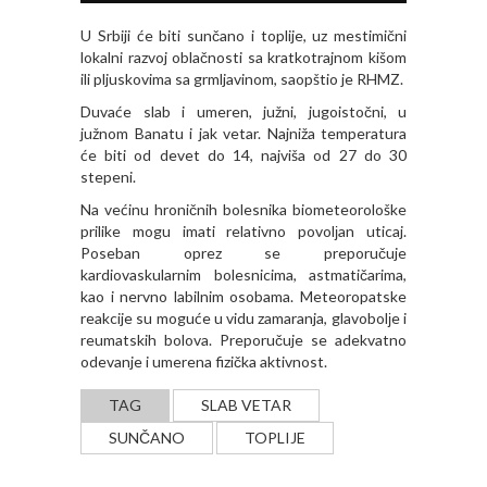
U Srbiji će biti sunčano i toplije, uz mestimični
lokalni razvoj oblačnosti sa kratkotrajnom kišom
ili pljuskovima sa grmljavinom, saopštio je RHMZ.
Duvaće slab i umeren, južni, jugoistočni, u
južnom Banatu i jak vetar. Najniža temperatura
će biti od devet do 14, najviša od 27 do 30
stepeni.
Na većinu hroničnih bolesnika biometeorološke
prilike mogu imati relativno povolјan uticaj.
Poseban oprez se preporučuje
kardiovaskularnim bolesnicima, astmatičarima,
kao i nervno labilnim osobama. Meteoropatske
reakcije su moguće u vidu zamaranja, glavobolјe i
reumatskih bolova. Preporučuje se adekvatno
odevanje i umerena fizička aktivnost.
TAG
SLAB VETAR
SUNČANO
TOPLIJE