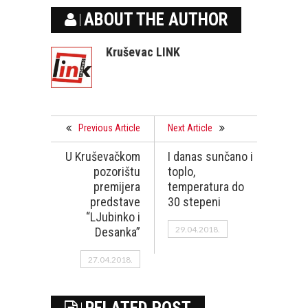
ABOUT THE AUTHOR
Kruševac LINK
Previous Article
Next Article
U Kruševačkom
I danas sunčano i
pozorištu
toplo,
premijera
temperatura do
predstave
30 stepeni
“LJubinko i
29.04.2018.
Desanka”
27.04.2018.