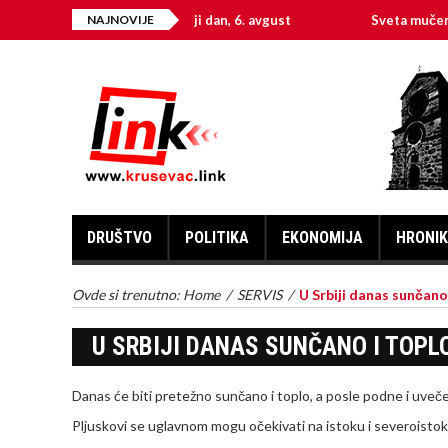
Na današnji dan, 6. avgust
NAJNOVIJE
Sveta mučenica Hrist
DRUŠTVO
POLITIKA
EKONOMIJA
HRONI
Ovde si trenutno:
Home
/
SERVIS
/
U Srbiji danas sunčano
U SRBIJI DANAS SUNČANO I TOPL
Danas će biti pretežno sunčano i toplo, a posle podne i uveče 
Pljuskovi se uglavnom mogu očekivati na istoku i severoisto