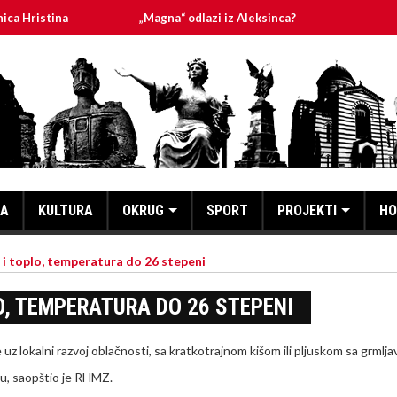
ina
„Magna“ odlazi iz Aleksinca?
PLANIRANA ISK
KA
KULTURA
OKRUG
SPORT
PROJEKTI
HO
 i toplo, temperatura do 26 stepeni
O, TEMPERATURA DO 26 STEPENI
uz lokalni razvoj oblačnosti, sa kratkotrajnom kišom ili pljuskom sa grmlja
ku, saopštio je RHMZ.