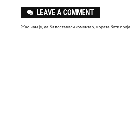
LEAVE A COMMENT
Жао нам је, да би поставили коментар, морате
бити приј