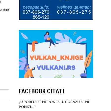
a.
merene
FACEBOOK CITATI
„U POBEDI SE NE PONESI, U PORAZU SE NE
PONIZI…
“