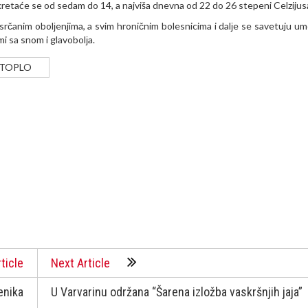
a kretaće se od sedam do 14, a najviša dnevna od 22 do 26 stepeni Celzijus
rčanim obolјenjima, a svim hroničnim bolesnicima i dalјe se savetuju u
i sa snom i glavobolјa.
TOPLO
ticle
Next Article
enika
U Varvarinu održana “Šarena izložba vaskršnjih jaja”