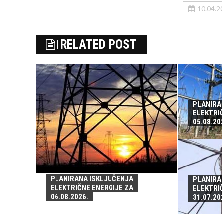
10.04.2
RELATED POST
PLANIRA
ELEKTRI
05.08.20
PLANIRANA ISKLJUČENJA
PLANIRA
ELEKTRIČNE ENERGIJE ZA
ELEKTRI
06.08.2026.
31.07.20