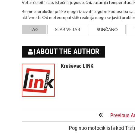
Vetar će biti slab, istočni i jugoistočni. Jutarnja temperatur
Biometeorološke prilike mogu izazvati tegobe kod osoba sa s
aktivnosti. Od meteoropatskih reakcija mogu se javiti problem
TAG
SLAB VETAR
SUNČANO
ABOUT THE AUTHOR
Kruševac LINK
Previous Ar
Poginuo motociklista kod Trst