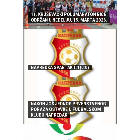
11. KRUŠEVAČKI POLUMARATON BIĆE
ODRŽAN U NEDELJU, 15. MARTA 2026.
NAPREDKA SPARTAK 1:1(0:0)
NAKON JOŠ JEDNOG PRVENSTVENOG
PORAZA OSTAVKE U FUDBALSKOM
KLUBU NAPREDAK