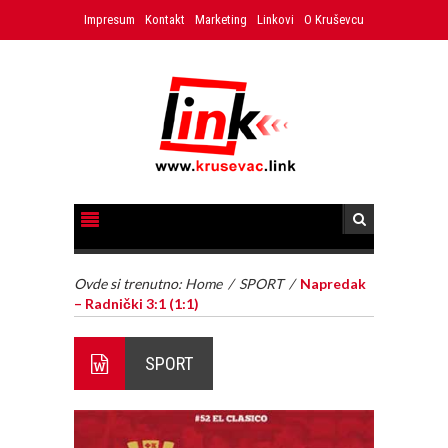
Impresum
Kontakt
Marketing
Linkovi
O Kruševcu
Ovde si trenutno:
Home
/
SPORT
/
Napredak
– Radnički 3:1 (1:1)
SPORT