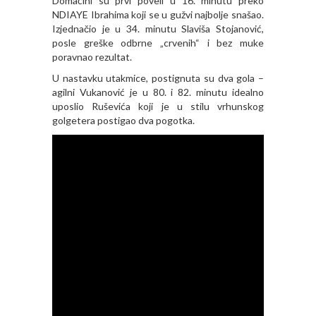
Domaćini su prvi poveli u 16. minutu preko
NDIAYE Ibrahima koji se u gužvi najbolje snašao.
Izjednačio je u 34. minutu Slaviša Stojanović,
posle greške odbrne „crvenih“ i bez muke
poravnao rezultat.
U nastavku utakmice, postignuta su dva gola –
agilni Vukanović je u 80. i 82. minutu idealno
uposlio Ruševića koji je u stilu vrhunskog
golgetera postigao dva pogotka.