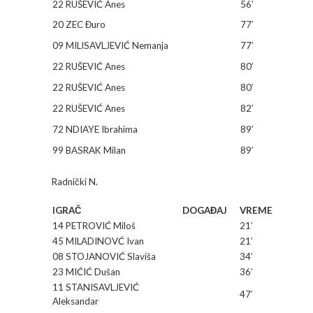
22 RUŠEVIĆ Anes
56′
20 ZEC Đuro
77′
09 MILISAVLJEVIĆ Nemanja
77′
22 RUŠEVIĆ Anes
80′
22 RUŠEVIĆ Anes
80′
22 RUŠEVIĆ Anes
82′
72 NDIAYE Ibrahima
89′
99 BASRAK Milan
89′
Radnički N.
IGRAČ
DOGAĐAJ
VREME
14 PETROVIĆ Miloš
21′
45 MILADINOVĆ Ivan
21′
08 STOJANOVIĆ Slaviša
34′
23 MIĆIĆ Dušan
36′
11 STANISAVLJEVIĆ
47′
Aleksandar