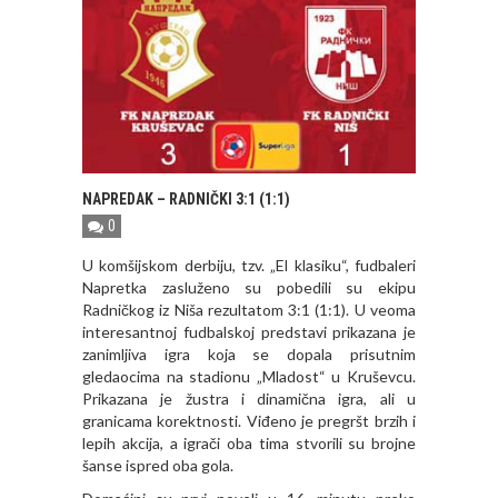
NAPREDAK – RADNIČKI 3:1 (1:1)
0
U komšijskom derbiju, tzv. „El klasiku“, fudbaleri
Napretka zasluženo su pobedili su ekipu
Radničkog iz Niša rezultatom 3:1 (1:1). U veoma
interesantnoj fudbalskoj predstavi prikazana je
zanimljiva igra koja se dopala prisutnim
gledaocima na stadionu „Mladost“ u Kruševcu.
Prikazana je žustra i dinamična igra, ali u
granicama korektnosti. Viđeno je pregršt brzih i
lepih akcija, a igrači oba tima stvorili su brojne
šanse ispred oba gola.