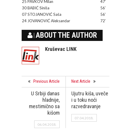
25 PAVKOV Milan
47′
30 BABIĆ Siniša
56′
07 STOJANOVIĆ Saša
56′
24 JOVANOVIĆ Aleksandar
72′
ABOUT THE AUTHOR
Kruševac LINK
Previous Article
Next Article
U Srbiji danas
Ujutru kiša, uveče
hladnije,
i u toku noći
mestimično sa
razvedravanje
kišom
07.04.2018.
06.04.2018.