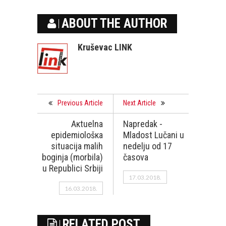
ABOUT THE AUTHOR
Kruševac LINK
Previous Article
Next Article
Акtuеlnа
Napredak -
еpidеmiоlоšка
Mladost Lučani u
situаciја mаlih
nedelju od 17
bоginjа (mоrbilа)
časova
u Rеpublici Srbiјi
17.03.2018.
16.03.2018.
RELATED POST