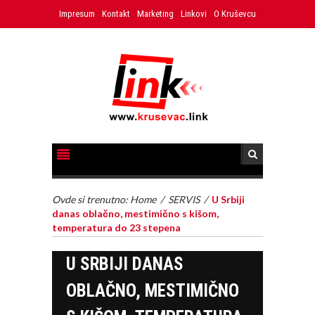
Impresum
Kontakt
Marketing
Linkovi
O Kruševcu
Ovde si trenutno:
Home
/
SERVIS
/
U Srbiji
danas oblačno, mestimično s kišom,
temperatura do 23 stepena
U SRBIJI DANAS
OBLAČNO, MESTIMIČNO