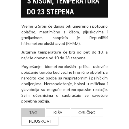
S KIŠOM, TEMPERATURA
DO 23 STEPENA
Vreme u Srbiji će danas biti umereno i potpuno
oblačno, mestimično s kišom, pljuskovima i
grmljavinom, saopštio je Republički
hidrometeorološki zavod (RHMZ).
Jutarnje temperature će biti od pet do 10, a
najviše dnevne od 10 do 23 stepena.
Pogoršanje biometeoroloških prilika usloviće
pojačanje tegoba kod većine hronično obolelih, a
naročito kod osoba sa respiratornim i psihičkim
obolјenjima. Neraspoloženje, bolovi u mišićima i
glavobolјa su moguće meteoropatske reakcije.
Svim učesnicima u saobraćaju se savetuje
posebna pažnja.
TAG
KIŠA
OBLČNO
PLJUSKOVI