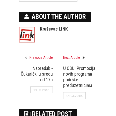
ABOUT THE AUTHOR
Kruševac LINK
Previous Article
Next Article
Napredak -
U CSU: Promocija
Čukarički u sredu
novih programa
od 17h
podrške
preduzetnicima
13.03.2018.
14.03.2018.
RELATED POST