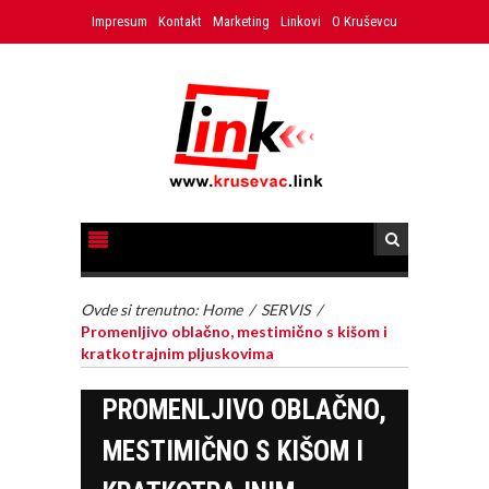
Impresum
Kontakt
Marketing
Linkovi
O Kruševcu
Ovde si trenutno:
Home
/
SERVIS
/
Promenljivo oblačno, mestimično s kišom i
kratkotrajnim pljuskovima
PROMENLJIVO OBLAČNO,
MESTIMIČNO S KIŠOM I