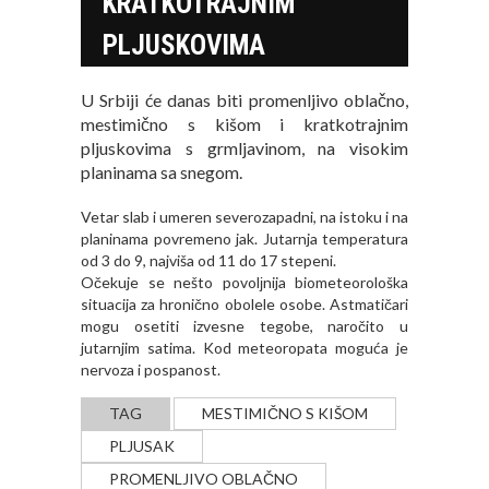
KRATKOTRAJNIM
PLJUSKOVIMA
U Srbiji će danas biti promenljivo oblačno,
mestimično s kišom i kratkotrajnim
pljuskovima s grmljavinom, na visokim
planinama sa snegom.
Vetar slab i umeren severozapadni, na istoku i na
planinama povremeno jak. Jutarnja temperatura
od 3 do 9, najviša od 11 do 17 stepeni.
Očekuje se nešto povolјnija biometeorološka
situacija za hronično obolele osobe. Astmatičari
mogu osetiti izvesne tegobe, naročito u
jutarnjim satima. Kod meteoropata moguća je
nervoza i pospanost.
TAG
MESTIMIČNO S KIŠOM
PLJUSAK
PROMENLJIVO OBLAČNO