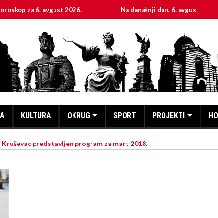
 6. avgust 2026.
Na današnji dan, 6. avgust
Sve
KA
KULTURA
OKRUG
SPORT
PROJEKTI
HO
 Kruševac predstavljen program za mart 2018.