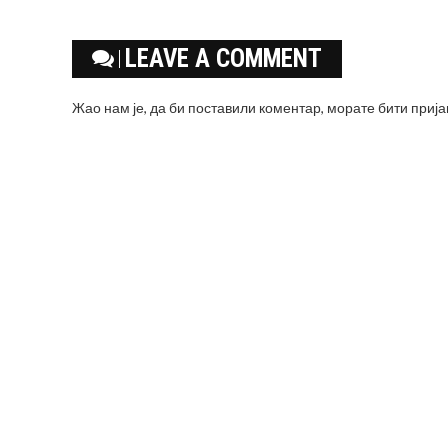
LEAVE A COMMENT
Жао нам је, да би поставили коментар, морате
бити приј