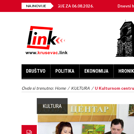
 ELEKTRIČNE ENERGIJE ZA 06.08.2026.
NAJNOVIJE
Dnevni horoskop za
DRUŠTVO
POLITIKA
EKONOMIJA
HRONI
Ovde si trenutno:
Home
/
KULTURA
/
U Kulturnom centru
KULTURA