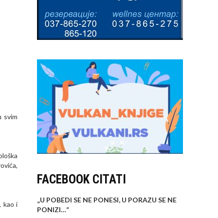
u svim
ološka
ovića,
FACEBOOK CITATI
„U POBEDI SE NE PONESI, U PORAZU SE NE
 kao i
PONIZI…
“