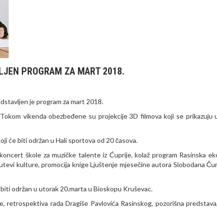
LJEN PROGRAM ZA MART 2018.
dstavljen je program za mart 2018.
a. Tokom vikenda obezbeđene su projekcije 3D filmova koji se prikazuju 
ji će biti održan u Hali sportova od 20 časova.
oncert škole za muzičke talente iz Ćuprije, kolaž program Rasinska ek
 Putevi kulture, promocija knige Ljuštenje mjesečine autora Slobodana Čur
biti održan u utorak 20.marta u Bioskopu Kruševac.
, retrospektiva rada Dragiše Pavlovića Rasinskog, pozorišna predstava,