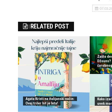
07.03.2
RELATED POST
Zašto de
Džouns? S
čarobnog 
Agata Kristi na italijanski način:
Kako izać
Ovaj triler hit je leta!
uvek mor