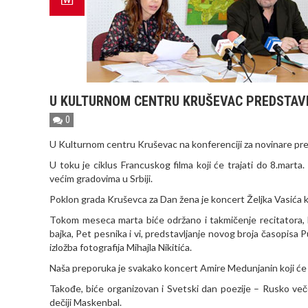
U KULTURNOM CENTRU KRUŠEVAC PREDSTAV
0
U Kulturnom centru Kruševac na konferenciji za novinare pre
U toku je ciklus Francuskog filma koji će trajati do 8.mart
većim gradovima u Srbiji.
Poklon grada Kruševca za Dan žena je koncert Željka Vasića ko
Tokom meseca marta biće održano i takmičenje recitatora, k
bajka, Pet pesnika i vi, predstavljanje novog broja časopisa
izložba fotografija Mihajla Nikitića.
Naša preporuka je svakako koncert Amire Medunjanin koji će 
Takođe, biće organizovan i Svetski dan poezije – Rusko veče
dečiji Maskenbal.