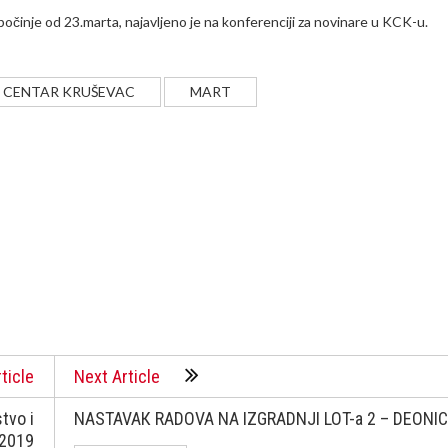
očinje od 23.marta, najavljeno je na konferenciji za novinare u KCK-u.
 CENTAR KRUŠEVAC
MART
ticle
Next Article
tvo i
NASTAVAК RADOVA NA IZGRADNJI LOT-a 2 – DEONIC
/2019