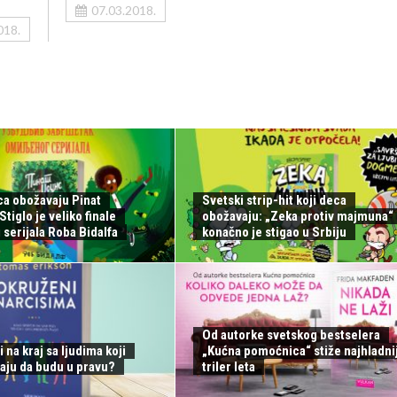
07.03.2018.
018.
ca obožavaju Pinat
Svetski strip-hit koji deca
tiglo je veliko finale
obožavaju: „Zeka protiv majmuna“
serijala Roba Bidalfa
konačno je stigao u Srbiju
Od autorke svetskog bestselera
i na kraj sa ljudima koji
„Kućna pomoćnica“ stiže najhladnij
aju da budu u pravu?
triler leta