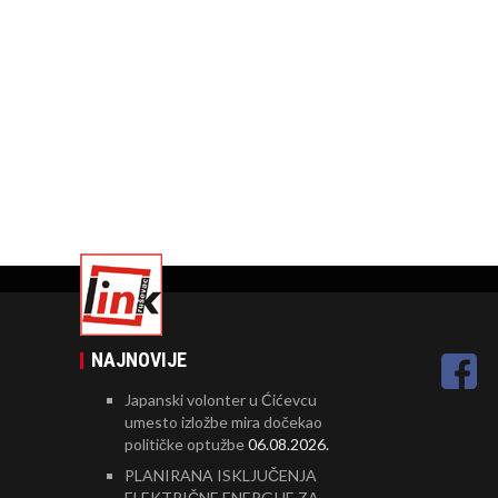
NAJNOVIJE
Japanski volonter u Ćićevcu
umesto izložbe mira dočekao
političke optužbe
06.08.2026.
PLANIRANA ISKLJUČENJA
ELEKTRIČNE ENERGIJE ZA