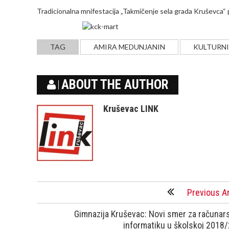
Tradicionalna mnifestacija „Takmičenje sela grada Kruševca“ p
TAG
AMIRA MEDUNJANIN
KULTURNI
ABOUT THE AUTHOR
Kruševac LINK
Previous Ar
Gimnazija Kruševac: Novi smer za računars
informatiku u školskoj 2018