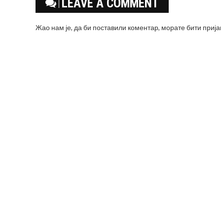
LEAVE A COMMENT
Жао нам је, да би поставили коментар, морате
бити приј