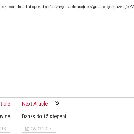
e potreban dodatni oprez i poštovanje saobraćajne signalizacije, naveo je 
ticle
Next Article
avine
Danas do 15 stepeni
018.
06.03.2018.