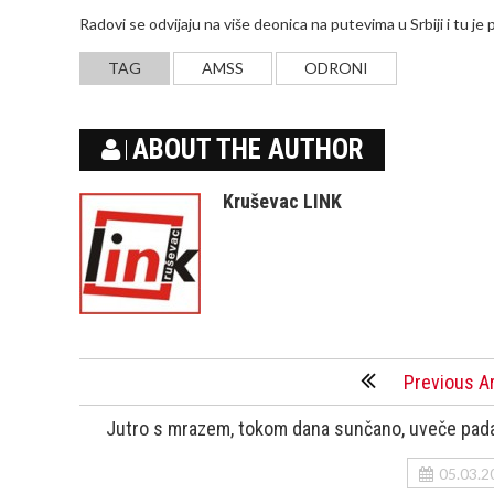
Radovi se odvijaju na više deonica na putevima u Srbiji i tu j
TAG
AMSS
ODRONI
ABOUT THE AUTHOR
Kruševac LINK
Previous Ar
Jutro s mrazem, tokom dana sunčano, uveče pad
05.03.2