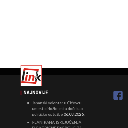
NAJNOVIJE
Japanski volonter u Ćićevcu
umesto izložbe mira dočekao
političke optužbe
06.08.2026.
PLANIRANA ISKLJUČENJA
ELEKTRIČNE ENERGIJE ZA