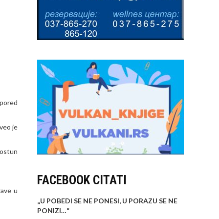
 pored
veo je
Gostun
FACEBOOK CITATI
rave u
„U POBEDI SE NE PONESI, U PORAZU SE NE
PONIZI…
“