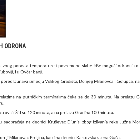
IH ODRONA
u zbog porasta temperature i povremeno slabe kiše mogući odroni i to
boviji, i u Ovčar banji.
 i pored Dunava izmedju Velikog Gradišta, Donjeg Milanovca i Golupca, na
relazima na putničkim terminalima čeka se do 30 minuta. Na prelazu 
ru.
Batrovci i Šid su 120 minuta, a na prelazu Gradina 100 minuta.
avu saobraćaja na deonici Kruševac-Djunis, zbog izlivanja reke Južne Mo
rnji Milanovac Preljina, kao i na deonici Kartovska stena Guča.