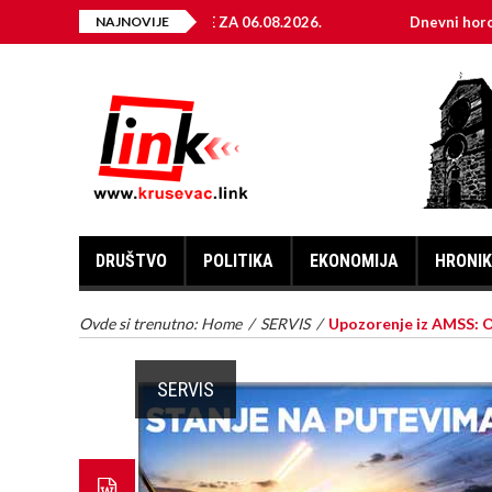
EKTRIČNE ENERGIJE ZA 06.08.2026.
NAJNOVIJE
Dnevni horoskop za 6.
DRUŠTVO
POLITIKA
EKONOMIJA
HRONI
Ovde si trenutno:
Home
/
SERVIS
/
Upozorenje iz AMSS: 
SERVIS