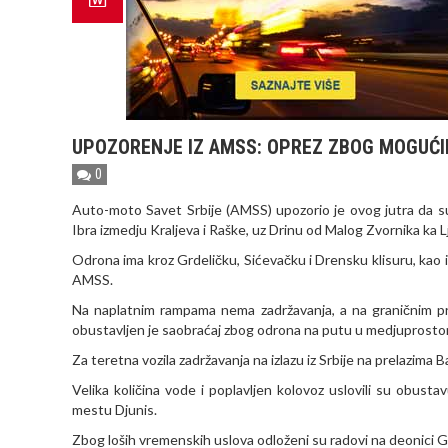
UPOZORENJE IZ AMSS: OPREZ ZBOG MOGUĆ
0
Auto-moto Savet Srbije (AMSS) upozorio je ovog jutra da s
Ibra izmedju Kraljeva i Raške, uz Drinu od Malog Zvornika ka Lju
Odrona ima kroz Grdeličku, Sićevačku i Drensku klisuru, kao
AMSS.
Na naplatnim rampama nema zadržavanja, a na graničnim p
obustavljen je saobraćaj zbog odrona na putu u medjuprosto
Za teretna vozila zadržavanja na izlazu iz Srbije na prelazima 
Velika količina vode i poplavljen kolovoz uslovili su obust
mestu Djunis.
Zbog loših vremenskih uslova odloženi su radovi na deonici Go